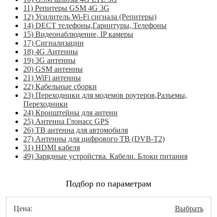
11) Репитеры GSM 4G 3G
12) Усилитель Wi-Fi сигнала (Репитеры)
14) DECT телефоны,Гарнитуры, Телефоны
15) Видеонаблюдение, IP камеры
17) Сигнализации
18) 4G Антенны
19) 3G антенны
20) GSM антенны
21) WiFi антенны
22) Кабельные сборки
23) Переходники для модемов роутеров,Разъемы,
Переходники
24) Кронштейны для антенн
25) Антенна Глонасс GPS
26) ТВ антенна для автомобиля
27) Антенны для цифрового ТВ (DVB-T2)
31) HDMI кабеля
49) Зарядные устройства. Кабели. Блоки питания
Подбор по параметрам
Цена:
Выбрать