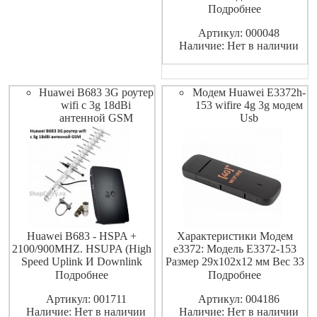
скорости передачи
Подробнее
информации вплоть до 7.2
Артикул: 000048
Mbps
Наличие: Нет в наличии
Huawei B683 3G роутер
Модем Huawei E3372h-
wifi с 3g 18dBi
153 wifire 4g 3g модем
антенной GSM
Usb
Huawei B683 - HSPA +
Характеристики Модем
2100/900MHZ. HSUPA (High
е3372: Модель E3372-153
Speed Uplink И Downlink
Размер 29x102x12 мм Вес 33
Packet Access). WCDMA
г Цвет Серый Сеть GSM
Подробнее
Подробнее
2100/900MHZ. GSM
850/900/1800/1900 МГц
Артикул: 001711
Артикул: 004186
850/900/1800/1900 МГц.
UMTS/HSPA+ 900/2100 МГц
Наличие: Нет в наличии
Наличие: Нет в наличии
GPRS 850/900/1800/1900
LTE 800/1800/2600 МГц