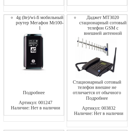
МГц. EDGE
Передача данных до 100
850/900/1800/1900 МГц.3g
Мбит/сек Интерфейсы USB
антенна GSM внешняя.
2.0 разъем для сим-карты
4g (lte)/wi-fi мобильный
Даджет MT3020
Усиление 18dBi, рабочая
Корпус Пластик
роутер Мегафон Mr100-
стационарный сотовый
частота 800-2100MHz.
1
телефон GSM с
внешней антенной
Стационарный сотовый
телефон внешне не
Подробнее
отличается от обычного
кнопочного аппарата, за
Подробнее
Артикул: 001247
исключением того, что к
Наличие: Нет в наличии
Артикул: 003832
нему не подводиться
Наличие: Нет в наличии
телефонный кабель. Чтобы
начать пользоваться
телефоном достаточно
вставить в него SIM-карту и