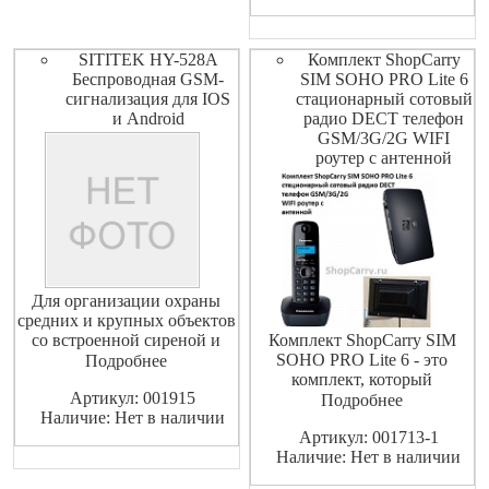
SITITEK HY-528A
Комплект ShopCarry
Беспроводная GSM-
SIM SOHO PRO Lite 6
сигнализация для IOS
стационарный сотовый
и Android
радио DECT телефон
GSM/3G/2G WIFI
роутер с антенной
Для организации охраны
средних и крупных объектов
со встроенной сиреной и
Комплект ShopCarry SIM
возможностью подключения
SOHO PRO Lite 6 - это
Подробнее
большого количества
комплект, который
Артикул: 001915
внешних датчиков
полностью соответствует
Подробнее
Наличие: Нет в наличии
требованиям мобильного
Артикул: 001713-1
офиса в стиле SOHO .
Наличие: Нет в наличии
Возможность, с помощью
всего лишь одной сим карты