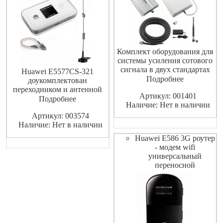
Комплект оборудования для
системы усиления сотового
сигнала в двух стандартах
Huawei E5577CS-321
GSM-900 и GSM-1800.
Подробнее
доукомплектован
Комплект предназначен для
переходником и антенной
Артикул: 001401
самостоятельной установки.
всенаправленной уличной с
Подробнее
Наличие: Нет в наличии
Коэффициент усиления не
кабелем 3 метра на
менее 60 дБ. Разъем N-
Артикул: 003574
магнитном основании для
Female.
Наличие: Нет в наличии
более уверенного приема
мобильного сигнала 4G 3G
Huawei E586 3G роутер
GSM LTE. LTE Cat4 150Mbps
- модем wifi
DL/50Mbps UL, 3000mAh
универсальный
Battery, TFT-LCD Display,
переносной
802.