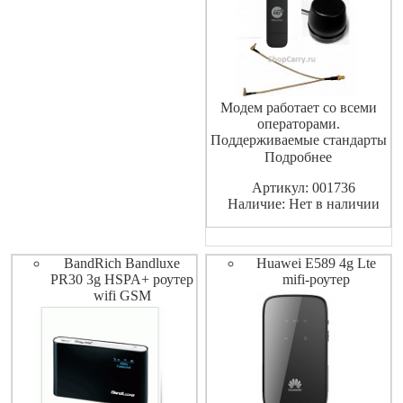
Модем работает со всеми
операторами.
Поддерживаемые стандарты
- 2G, 3G, 4G LTE.
Подробнее
Стандартная SIM. Скорость
Артикул: 001736
прием/передача до 100Мбит/
Наличие: Нет в наличии
Сек ; 50 Мбит/с.В комплекте
с внешней антенной для
усиления приема
мобильного сигнала,
BandRich Bandluxe
Huawei E589 4g Lte
антенный переходник.
PR30 3g HSPA+ роутер
mifi-роутер
wifi GSM