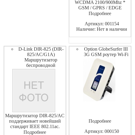
WCDMA 2100/900Mhz *
GSM / GPRS / EDGE
1900/1800/900/850Mhz *
Подробнее
5.76Mbit / с HSUPA, 7.2Mbit /
Артикул: 001154
с HSDPA, 384kbit / с
Наличие: Нет в наличии
WCDMA * Встроенный в
WCDMA и WLAN антенна с
высоким коэффициентом
усиления
D-Link DIR-825 (DIR-
Option GlobeSurfer III
825/AC/G1A)
3G GSM роутер Wi-Fi
Маршрутизатор
беспроводной
Маршрутизатор DIR-825/AC
поддерживает новейший
Подробнее
стандарт IEEE 802.11ac.
Артикул: 000150
Маршрутизатор адаптирован
Подробнее