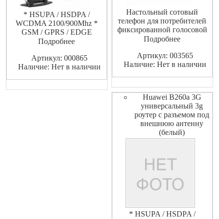
Настольный сотовый
* HSUPA / HSDPA /
телефон для потребителей
WCDMA 2100/900Mhz *
фиксированной голосовой
GSM / GPRS / EDGE
связи и доступа в интернет, в
Подробнее
1900/1800/900/850Mhz *
Подробнее
помещениях, где проводные
5.76Mbit / с HSUPA, 7.2Mbit /
Артикул: 003565
линии связи использовать
Артикул: 000865
с HSDPA, 384kbit / с
Наличие: Нет в наличии
невозможно или
Наличие: Нет в наличии
WCDMA * Встроенный в
нецелесообразно. Termit
WCDMA и WLAN антенна с
FixPhone LTE — это
высоким коэффициентом
настольный смартфон с
усиления
Huawei B260a 3G
двумя интерфейсами управл
универсальный 3g
роутер с разъемом под
внешнюю антенну
(белый)
* HSUPA / HSDPA /