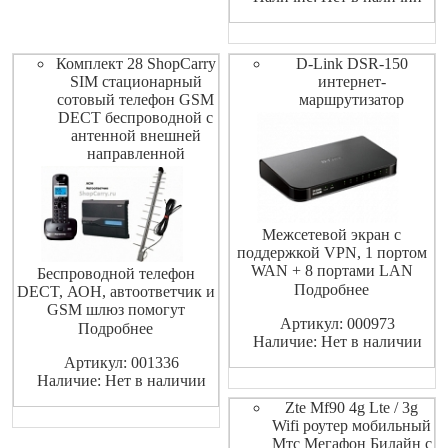
150 Мбит/с, передачи до 50
Мбит/с.Подключение по Wi-
Fi до 14 устройств. В
Комплект 28 ShopCarry
D-Link DSR-150
комплекте с внешней а
SIM стационарный
интернет-
сотовый телефон GSM
маршрутизатор
DECT беспроводной с
антенной внешней
направленной
Межсетевой экран с
поддержкой VPN, 1 портом
WAN + 8 портами LAN
Беспроводной телефон
10/100Base-TX
Подробнее
DECT, АОН, автоответчик и
GSM шлюз помогут
Артикул: 000973
организовать качественную
Подробнее
Наличие: Нет в наличии
связь и минимизировать
Артикул: 001336
издержки. Данный комплект
Наличие: Нет в наличии
хорошо подходит для
телефонизации дачного
Zte Mf90 4g Lte / 3g
участка, офиса, где нельзя
Wifi роутер мобильный
провести выделенную
Мтс Мегафон Билайн с