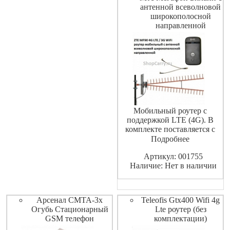
линию. С антенной внешней
антенной всеволновой
н
широкополосной
направленной
Мобильный роутер с
поддержкой LTE (4G). В
комплекте поставляется с
внешней антенной
Подробнее
широкополосной
Артикул: 001755
направленной для усиления
Наличие: Нет в наличии
приема мобильного сигнала
и переходником MIMO.
Арсенал СМТА-3х
Teleofis Gtx400 Wifi 4g
Огубь Стационарный
Lte роутер (без
GSM телефон
комплектации)