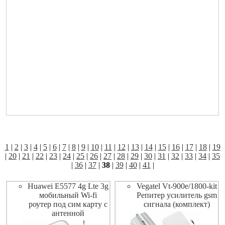
1
|
2
|
3
|
4
|
5
|
6
|
7
|
8
|
9
|
10
|
11
|
12
|
13
|
14
|
15
|
16
|
17
|
18
|
19
|
20
|
21
|
22
|
23
|
24
|
25
|
26
|
27
|
28
|
29
|
30
|
31
|
32
|
33
|
34
|
35
|
36
|
37
|
38
|
39
|
40
|
41
|
Huawei E5577 4g Lte 3g
Vegatel Vt-900e/1800-kit
мобильный Wi-fi
Репитер усилитель gsm
роутер под сим карту с
сигнала (комплект)
антенной