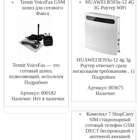
Termit VoiceFax GSM
HUAWEI B593u-12 4G
подключиться к источнику
шлюз для сотового
3G Роутер WiFi
питани
Факса
HUAWEI B593u-12 4g 3g
Termit VoiceFax — это
Роутер отвечает сразу
сотовый шлюз,
нескольким требованиям . 1)
позволяющий, используя
Высокая скорость в режиме
Подробнее
обычный телефон, совершать
Подробнее
3G и еще выше в 4GLTE (3G
и принимать телефонные
Артикул: 003675
до 43 Мбит/с, 4G/ LTE до 100
Артикул: 000182
звонки через сети
Наличие:
Мбит/с на прием и 50 Мбит/с
Наличие: Нет в наличии
операторов GSM.
на передачу ); 2) Поддержка
операторов связи сети GSM
таких как Мегафон
Комплект 7 ShopCarry
SIM стационарный
сотовый телефон GSM
DECT беспроводной с
антенной внешней