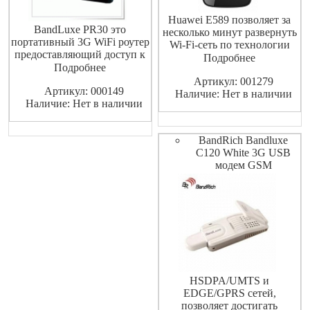
Huawei E589 позволяет за
BandLuxe PR30 это
несколько минут развернуть
портативный 3G WiFi роутер
Wi-Fi-сеть по технологии
предоставляющий доступ к
LTE и коллективный доступ
Подробнее
Интернет одновременно
Подробнее
к высокоскоростному
нескольким пользователям
Артикул: 001279
Интернету в зоне поддержки
Артикул: 000149
разделяя одно 3G соединение
Наличие: Нет в наличии
сети оператора.
Наличие: Нет в наличии
посредством WiFi.
Подключение до 10
Встроенный microSD слот
устройств одновременно.
предоставит возможность
Скорость приема данных 100
BandRich Bandluxe
хранить до 16Gb данных на
Мбит/с, скорость пер
C120 White 3G USB
карте памяти а так
модем GSM
HSDPA/UMTS и
EDGE/GPRS сетей,
позволяет достигать