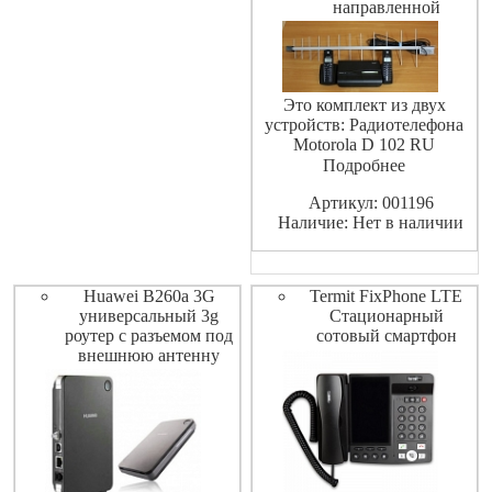
направленной
Это комплект из двух
устройств: Радиотелефона
Motorola D 102 RU
(двухтрубочный) и GSM
Подробнее
шлюза Termit pbxGate v2. Он
Артикул: 001196
позволяет обеспечить
Наличие: Нет в наличии
устойчивую связь в любом
месте, где есть сеть GSM и
так же обладает всеми
плюсами беспроводных
Huawei B260a 3G
Termit FixPhone LTE
DECT телефонов . С антен
универсальный 3g
Стационарный
роутер с разъемом под
сотовый смартфон
внешнюю антенну