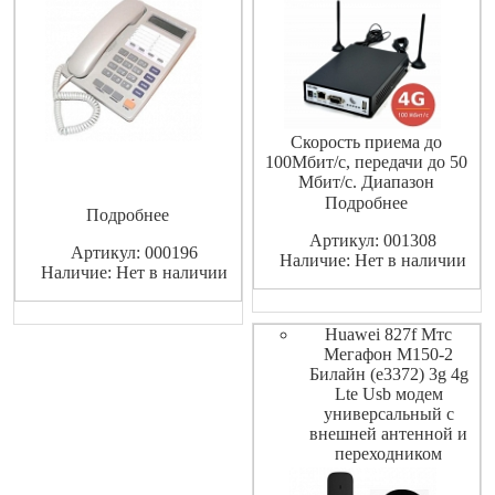
Скорость приема до
100Мбит/с, передачи до 50
Мбит/с. Диапазон
GSM/GPRS 900/1800/1900
Подробнее
Подробнее
МГц, UMTS 900/2100 МГц,
Артикул: 001308
LTE 800/900/1800/2100/2600
Артикул: 000196
Наличие: Нет в наличии
МГц.
Наличие: Нет в наличии
Huawei 827f Мтс
Мегафон М150-2
Билайн (e3372) 3g 4g
Lte Usb модем
универсальный с
внешней антенной и
переходником