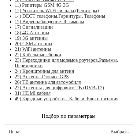
11) Репитеры GSM 4G 3G
12) Усилитель Wi-Fi сигнала (Репитеры)
14) DECT телефоны,Гарнитуры, Телефоны
15) Видеонаблюдение, IP камеры
17) Сигнализации
18) 4G Антенны
19) 3G антенны
20) GSM антенны
21) WiFi антенны
22) Кабельные сборки
23) Переходники для модемов роутеров,Разъемы,
Переходники
24) Кронштейны для антенн
25) Антенна Глонасс GPS
26) ТВ антенна для автомобиля
27) Антенны для цифрового ТВ (DVB-T2)
31) HDMI кабеля
49) Зарядные устройства. Кабели. Блоки питания
Подбор по параметрам
Цена:
Выбрать