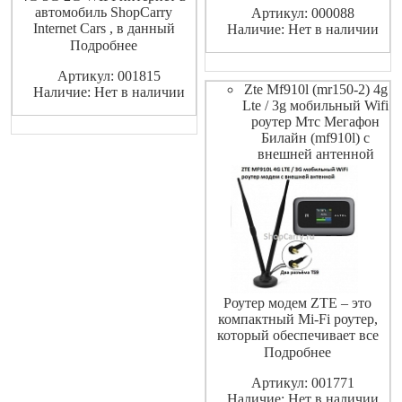
автомобиль ShopCarry
Артикул: 000088
Internet Cars , в данный
Наличие: Нет в наличии
комплект входит 4G 3G 2G
Подробнее
wifi роутер универсальный
Артикул: 001815
который работает со всеми
Zte Mf910l (mr150-2) 4g
Наличие: Нет в наличии
сим картами стандарта GSM
Lte / 3g мобильный Wifi
на территории Российской
роутер Мтс Мегафон
Федерации МТС Мегафон
Билайн (mf910l) с
Билайн ТЕЛЕ2 и т.п., 2 шт.
внешней антенной
внешняя
Роутер модем ZTE – это
компактный Mi-Fi роутер,
который обеспечивает все
Ваши устройства
Подробнее
высокоскоростным 4G LTE
Артикул: 001771
интернетом. Скорость
Наличие: Нет в наличии
приёма данных роутером до