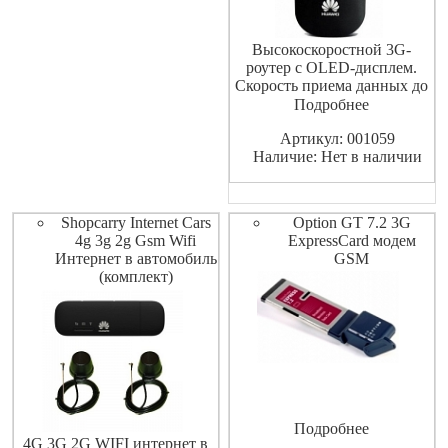
Высокоскоростной 3G-
роутер с OLED-дисплем.
Скорость приема данных до
21,6 Мбит/с, передачи – до
Подробнее
5,76 Мбит/с. Подключение
Артикул: 001059
по Wi-Fi до 5 устройств.
Наличие: Нет в наличии
Работает без подзарядки до 5
часов.
Shopcarry Internet Cars
Option GT 7.2 3G
4g 3g 2g Gsm Wifi
ExpressCard модем
Интернет в автомобиль
GSM
(комплект)
Подробнее
4G 3G 2G WIFI интернет в