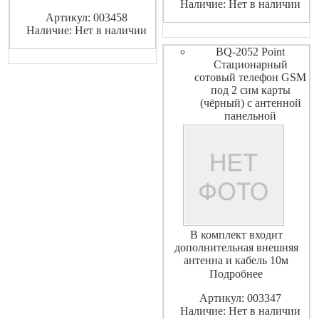
Наличие: Нет в наличии
для работы в сети любого
Артикул: 003458
интернет-провайдера.
Наличие: Нет в наличии
Высокие скорости интернет-
подключения и
BQ-2052 Point
беспроводного соединения,
Стационарный
одновременная работа в двух
сотовый телефон GSM
диапазонах частот,
под 2 сим карты
(чёрный) с антенной
панельной
В комплект входит
дополнительная внешняя
антенна и кабель 10м
Подробнее
Артикул: 003347
Наличие: Нет в наличии