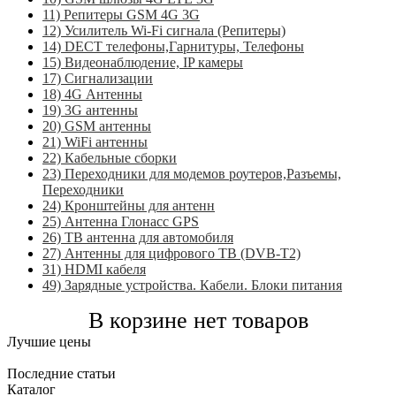
11) Репитеры GSM 4G 3G
12) Усилитель Wi-Fi сигнала (Репитеры)
14) DECT телефоны,Гарнитуры, Телефоны
15) Видеонаблюдение, IP камеры
17) Сигнализации
18) 4G Антенны
19) 3G антенны
20) GSM антенны
21) WiFi антенны
22) Кабельные сборки
23) Переходники для модемов роутеров,Разъемы,
Переходники
24) Кронштейны для антенн
25) Антенна Глонасс GPS
26) ТВ антенна для автомобиля
27) Антенны для цифрового ТВ (DVB-T2)
31) HDMI кабеля
49) Зарядные устройства. Кабели. Блоки питания
В корзине нет товаров
Лучшие цены
Последние статьи
Каталог