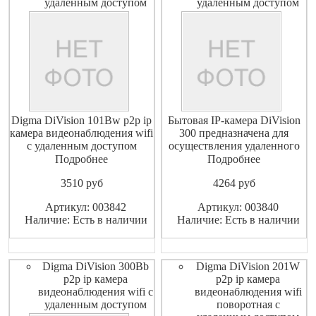
удаленным доступом
удаленным доступом
Digma DiVision 101Bw p2p ip
Бытовая IP-камера DiVision
камера видеонаблюдения wifi
300 предназначена для
с удаленным доступом
осуществления удаленного
Основные характеристики
видеонаблюдения внутри
Подробнее
Подробнее
Тип Видеокамера IP Тип
помещений. Устройство
3510
pуб
4264
pуб
камеры цветная Тип
имеет функцию
матрицы CMOS Разрешение
дистанционного управления
Артикул: 003842
Артикул: 003840
камеры 1 Мп Разрешение
через сеть Интернет
Наличие: Есть в наличии
Наличие: Есть в наличии
видео 1280x720 Исполнение
посредством мобильного
внутренняя Беспроводная
приложения DIGMA
камера ДА Ради
SmartLife. ДОСТУПНЫЕ
ФУНКЦИИ Контрол
Digma DiVision 300Bb
Digma DiVision 201W
p2p ip камера
p2p ip камера
видеонаблюдения wifi с
видеонаблюдения wifi
удаленным доступом
поворотная с