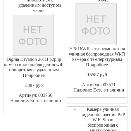
удаленным доступом
черная
Y7816WIP - это компактная
уличная беспроводная Wi-Fi
Digma DiVision 201B p2p ip
камера с температурным
камера видеонаблюдения wifi
режимом до -25 градусов,
Подробнее
поворотная с удаленным
HD качеством видео,
15587
pуб
доступом через интернет
классом защиты IP67 (полная
Подробнее
черная работает с ОС
защита от пыли и
Артикул: 003571
3887
pуб
windows android ios
возможность
Наличие: Есть в наличии
Комплектация: IP-камера
кратковременного
Артикул: 003756
DiVision 201 Сетевой адаптер
погружения в воду на
Наличие: Есть в наличии
питания (с кабелем) Краткое
глубину до 1 м), ИК-
руководство пользователя
подсветкой до 15 м.
Камера уличная
Крепл
видеонаблюдения P2P
WiFi Smart
беспроводная с
микрофоном