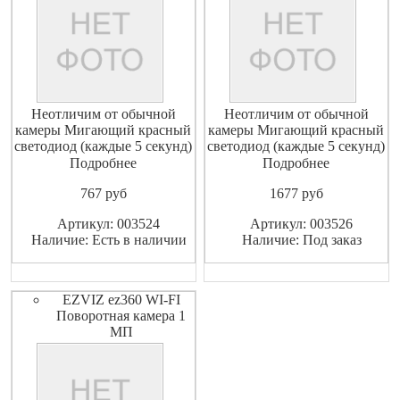
Неотличим от обычной
Неотличим от обычной
камеры Мигающий красный
камеры Мигающий красный
светодиод (каждые 5 секунд)
светодиод (каждые 5 секунд)
Питание: батарейки AА -
Питание: батарейки AА -
Подробнее
Подробнее
2шт. Материал: пластик
2шт. Материал: пластик
767
pуб
1677
pуб
Муляж камеры
Муляж камеры
видеонаблюдения - это
видеонаблюдения - это
Артикул: 003524
Артикул: 003526
отличное решение для дома,
отличное решение для дома,
Наличие: Есть в наличии
Наличие: Под заказ
дачи и бизнеса! Используйте
дачи и бизнеса! Используйте
муляж камеры
муляж камеры
видеонаблюдения в том
видеонаблюдения в том
случае ког
случае ког
EZVIZ ez360 WI-FI
Поворотная камера 1
МП