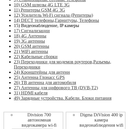
10) GSM шлюзы 4G LTE 3G
11) Репитеры GSM 4G 3G
12) Усилитель Wi-Fi сигнала (Репитеры)
14) DECT телефоны,Гарнитуры, Телефоны
15) Видеонаблюдение, IP камеры
17) Сигнализации
18) 4G Антенны
19) 3G антенны
20) GSM антенны
21) WiFi антенны
22) Кабельные сборки
23) Переходники для модемов роутеров,Разъемы,
Переходники
24) Кронштейны для антенн
25) Антенна Глонасс GPS
26) ТВ антенна для автомобиля
27) Антенны для цифрового ТВ (DVB-T2)
31) HDMI кабеля
49) Зарядные устройства. Кабели. Блоки питания
Division 700
Digma DiVision 400 ip
автономная
камера
видеокамера wi-fi
видеонаблюдения wifi