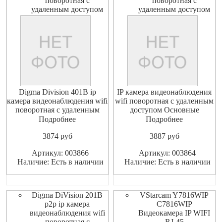
поворотная с
поворотная с
удаленным доступом
удаленным доступом
Digma Division 401B ip
IP камера видеонаблюдения
камера видеонаблюдения wifi
wifi поворотная с удаленным
поворотная с удаленным
доступом Основные
доступом Основные
характеристики Тип
Подробнее
Подробнее
характеристики Тип
Видеокамера IP Тип
3874
pуб
3887
pуб
Видеокамера IP Тип камеры
камерыцветная Тип матрицы
цветная Тип матрицы CMOS
CMOS Разрешение камеры 2
Артикул: 003866
Артикул: 003864
Разрешение камеры 2 Мп
Мп Разрешение видео
Наличие: Есть в наличии
Наличие: Есть в наличии
Разрешение видео 1920x1080
1920x1080 Исполнение
Исполнение внутренняя
внутренняя Беспроводная
Беспроводная камера Д
камера ДА Радиус действия
100
Digma DiVision 201B
VStarcam Y7816WIP
p2p ip камера
C7816WIP
видеонаблюдения wifi
Видеокамера IP WIFI
поворотная с
RJ-45