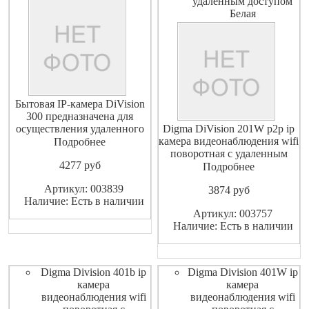
удаленным доступом
Белая
Бытовая IP-камера DiVision
300 предназначена для
осуществления удаленного
Digma DiVision 201W p2p ip
видеонаблюдения внутри
камера видеонаблюдения wifi
Подробнее
помещений. Устройство
поворотная с удаленным
4277
pуб
имеет функцию
доступом Белая
Подробнее
дистанционного управления
Комплектация: IP-камера
Артикул: 003839
3874
pуб
через сеть Интернет
DiVision 201 Сетевой адаптер
Наличие: Есть в наличии
посредством мобильного
питания (с кабелем) Краткое
Артикул: 003757
приложения DIGMA
руководство пользователя
Наличие: Есть в наличии
SmartLife. ДОСТУПНЫЕ
Крепление на потолок
ФУНКЦИИ Контрол
Гарантийный талон
ТипВидеокамера
Digma Division 401b ip
Digma Division 401W ip
камера
камера
видеонаблюдения wifi
видеонаблюдения wifi