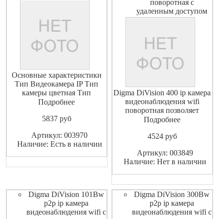
поворотная с
удаленным доступом
Основные характеристики
Тип Видеокамера IP Тип
камеры цветная Тип
Digma DiVision 400 ip камера
матрицы CMOS Разрешение
видеонаблюдения wifi
Подробнее
камеры 2 Мп Разрешение
поворотная позволяет
5837
pуб
видео 1920x1080
управлять камерой
Подробнее
Исполнение
дистанционно через
Артикул: 003970
4524
pуб
внутренняяуличная
мобильное приложение на
Наличие: Есть в наличии
Беспроводная камера ДА
телефоне планшете ПК.
Артикул: 003849
Радиус действия 150 м
DiVision 400 позволит легко
Наличие: Нет в наличии
Скорость передачи видео 25
и быстро организовать видео
Форматы сжатия видеоH.264
наблюдения дома, офиса,
магазина и других объ
Digma DiVision 101Bw
Digma DiVision 300Bw
p2p ip камера
p2p ip камера
видеонаблюдения wifi с
видеонаблюдения wifi с