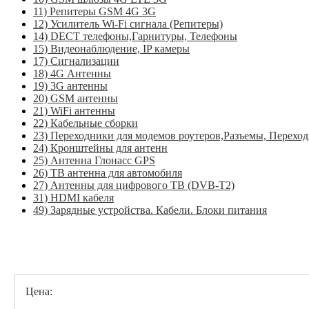
11) Репитеры GSM 4G 3G
12) Усилитель Wi-Fi сигнала (Репитеры)
14) DECT телефоны,Гарнитуры, Телефоны
15) Видеонаблюдение, IP камеры
17) Сигнализации
18) 4G Антенны
19) 3G антенны
20) GSM антенны
21) WiFi антенны
22) Кабельные сборки
23) Переходники для модемов роутеров,Разъемы, Перехо
24) Кронштейны для антенн
25) Антенна Глонасс GPS
26) ТВ антенна для автомобиля
27) Антенны для цифрового ТВ (DVB-T2)
31) HDMI кабеля
49) Зарядные устройства. Кабели. Блоки питания
Цена: