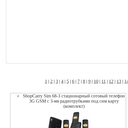
1
|
2
|
3
|
4
|
5
|
6
|
7
|
8
|
9
|
10
|
11
|
12
|
13
|
1
ShopCarry Sim 68-3 стационарный сотовый телефон
3G GSM с 3-мя радиотрубками под сим карту
(комплект)