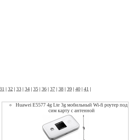
31
|
32
|
33
|
34
|
35
|
36
|
37
|
38
|
39
|
40
|
41
|
Huawei E5577 4g Lte 3g мобильный Wi-fi роутер под
сим карту с антенной