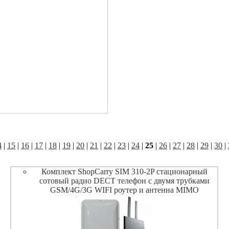
4
|
15
|
16
|
17
|
18
|
19
|
20
|
21
|
22
|
23
|
24
|
25
|
26
|
27
|
28
|
29
|
30
|
Комплект ShopCarry SIM 310-2P стационарный
сотовый радио DECT телефон с двумя трубками
GSM/4G/3G WIFI роутер и антенна MIMO