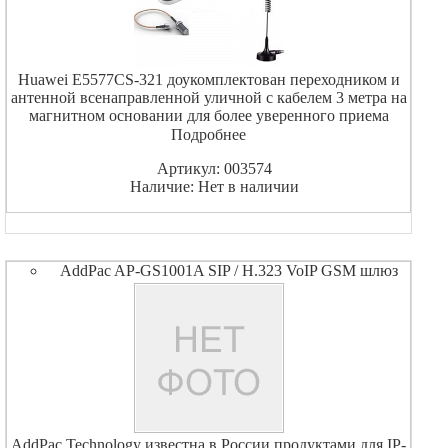
Huawei E5577CS-321 доукомплектован переходником и
антенной всенаправленной уличной с кабелем 3 метра на
магнитном основании для более уверенного приема
мобильного сигнала 4G 3G GSM LTE. LTE Cat4 150Mbps
Подробнее
DL/50Mbps UL, 3000mAh Battery, TFT-LCD Display, 802.
Артикул: 003574
Наличие: Нет в наличии
AddPac AP-GS1001A SIP / H.323 VoIP GSM шлюз
AddPac Technology известна в России продуктами для IP-