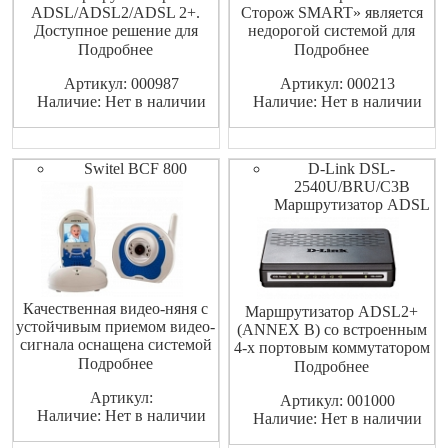
ADSL/ADSL2/ADSL 2+.
Сторож SMART» является
Доступное решение для
недорогой системой для
организации
охраны квартир, офисов,
Подробнее
Подробнее
высокоскоростного
гаражей, дач, складских
Артикул: 000987
Артикул: 000213
соединения для дома и
помещений.
Наличие: Нет в наличии
Наличие: Нет в наличии
малого офиса.
Switel BCF 800
D-Link DSL-
2540U/BRU/C3B
Маршрутизатор ADSL
Качественная видео-няня с
Маршрутизатор ADSL2+
устойчивым приемом видео-
(ANNEX B) со встроенным
сигнала оснащена системой
4-х портовым коммутатором
передачи видео-сигнала в
Подробнее
10/100Base-TX
Подробнее
темноте. Известный
Артикул:
производитель детской
Артикул: 001000
Наличие: Нет в наличии
электроники Switel из
Наличие: Нет в наличии
Швейцарии обеспечил эту