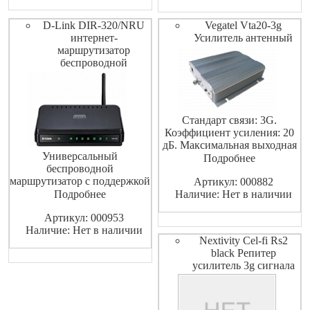
видео-няню необходимыми
техническими
D-Link DIR-320/NRU
Vegatel Vta20-3g
характеристиками,
интернет-
Усилитель антенный
позволяющие
маршрутизатор
беспроводной
Стандарт связи: 3G.
Коэффициент усиления: 20
дБ. Максимальная выходная
Универсальный
мощность: 20 дБм. Разъем: N-
Подробнее
беспроводной
Female.
маршрутизатор с поддержкой
Артикул: 000882
сетей WiMAX, 3G GSM и
Подробнее
Наличие: Нет в наличии
CDMA и встроенным
Артикул: 000953
коммутатором
Наличие: Нет в наличии
Nextivity Cel-fi Rs2
black Репитер
усилитель 3g сигнала