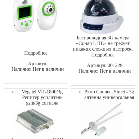
Беспроводная 3G камера
«Сонар LITE» не требует
никаких сложных настроек.
Подробнее
Поддержка сжатия в кодек
Подробнее
H.264. Наличие слота под SD
Артикул:
Артикул: 001229
карту. Обладает выходом для
Наличие: Нет в наличии
Наличие: Нет в наличии
микрофона, а также
динамика. В камере
поддерживается просмотр с
мобильных устройств
Vegatel Vt1-1800/3g
Рэмо Connect Street - 3g
Android и App
Репитер усилитель
антенна универсальная
gsm/3g сигнала