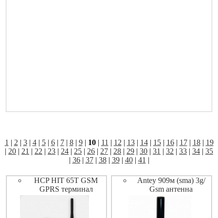
1
|
2
|
3
|
4
|
5
|
6
|
7
|
8
|
9
|
10
|
11
|
12
|
13
|
14
|
15
|
16
|
17
|
18
|
19
|
20
|
21
|
22
|
23
|
24
|
25
|
26
|
27
|
28
|
29
|
30
|
31
|
32
|
33
|
34
|
35
|
36
|
37
|
38
|
39
|
40
|
41
|
HCP HIT 65T GSM
Antey 909м (sma) 3g/
GPRS терминал
Gsm антенна