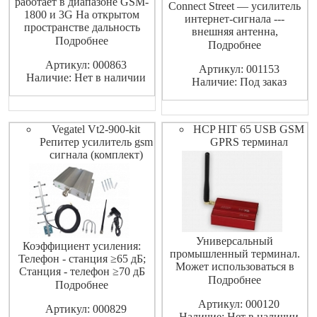
работает в диапазоне GSM-
Connect Street — усилитель
1800 и 3G На открытом
интернет-сигнала ---
пространстве дальность
внешняя антенна,
действия этого репитера
Подробнее
предназначенная для работы
Подробнее
составляет до 70 м В
практически с любыми 3G-
Артикул: 000863
помещениях площадь
Артикул: 001153
модемами, работающими в
Наличие: Нет в наличии
действия репитера
Наличие: Под заказ
сетях UMTS(HSDPA,
составляет до 250 м2 имеет
HSUPA, WCDMA). Высокий
автоматическую регулировку
коэффициент
усиления до 15 Дб работает в
усиления.Изделие состоит из
Vegatel Vt2-900-kit
HCP HIT 65 USB GSM
широком диапазоне на
двух основных узлов:
Репитер усилитель gsm
GPRS терминал
внешней напр
сигнала (комплект)
Универсальный
Коэффициент усиления:
промышленный терминал.
Телефон - станция ≥65 дБ;
Может использоваться в
Станция - телефон ≥70 дБ
качестве GSM/GPRS модема
Подробнее
Подробнее
или в сложных М2М
Артикул: 000120
приложениях.
Артикул: 000829
Наличие: Нет в наличии