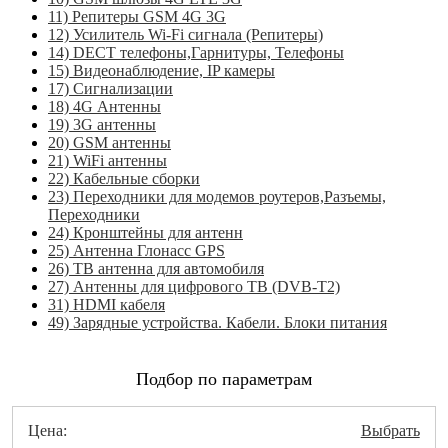
11) Репитеры GSM 4G 3G
12) Усилитель Wi-Fi сигнала (Репитеры)
14) DECT телефоны,Гарнитуры, Телефоны
15) Видеонаблюдение, IP камеры
17) Сигнализации
18) 4G Антенны
19) 3G антенны
20) GSM антенны
21) WiFi антенны
22) Кабельные сборки
23) Переходники для модемов роутеров,Разъемы,
Переходники
24) Кронштейны для антенн
25) Антенна Глонасс GPS
26) ТВ антенна для автомобиля
27) Антенны для цифрового ТВ (DVB-T2)
31) HDMI кабеля
49) Зарядные устройства. Кабели. Блоки питания
Подбор по параметрам
Цена:
Выбрать