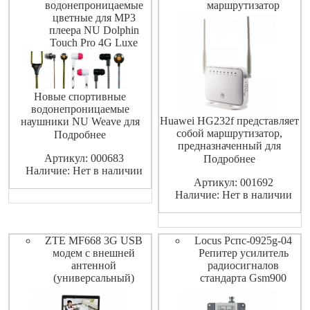
водонепроницаемые
маршрутизатор
цветные для MP3
плеера NU Dolphin
Touch Pro 4G Luxe
Новые спортивные
водонепроницаемые
Huawei HG232f представляет
наушники NU Weave для
собой маршрутизатор,
MP3 плеера NU Dolphin
Подробнее
предназначенный для
Touch Pro 4G Luxe.
Артикул: 000683
организации доступа в
Подробнее
Наличие: Нет в наличии
Интернет различных
Артикул: 001692
устройств в офисе и дома.
Наличие: Нет в наличии
Для этого в данном аппарате
предусмотрено 4 порта для
подключения по технологии
Ethernet. Этот роутер также
ZTE MF668 3G USB
Locus Рспс-0925g-04
обеспечивает
модем с внешней
Репитер усилитель
антенной
радиосигналов
(универсальный)
стандарта Gsm900