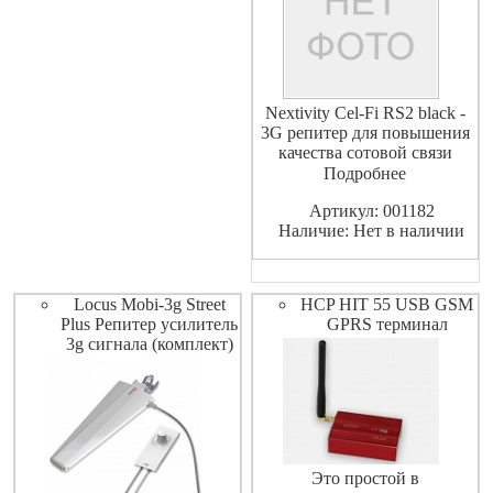
Nextivity Cel-Fi RS2 black -
3G репитер для повышения
качества сотовой связи
технологии UMTS MULTI-
Подробнее
CARRIER, усиления сигнала
Артикул: 001182
3G в помещениях. Не
Наличие: Нет в наличии
требует установки внешних
антенн, коаксильных кабелей
и сложной настройки.
Устройство автоматически
Locus Mobi-3g Street
HCP HIT 55 USB GSM
определяет
Plus Репитер усилитель
GPRS терминал
3g сигнала (комплект)
Это простой в