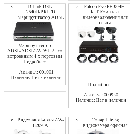
Мегафон Билайн Теле2
D-Link DSL-
Falcon Eye FE-004H-
Ростелеком и т. п.
2540U/BRU/D
KIT Комплект
Маршрутизатор ADSL
видеонаблюдения для
офиса
Маршрутизатор
ADSL/ADSL2/ADSL 2+ cо
встроенным 4-х портовым
коммутатором 10/100 Мбит/с
Подробнее
и расширенными функциями
Артикул: 001001
QoS
Наличие: Нет в наличии
Подробнее
Артикул: 000930
Наличие: Нет в наличии
Видеоняня I-няня AW-
Сонар Lite 3g
8209JA
видеокамера офисная