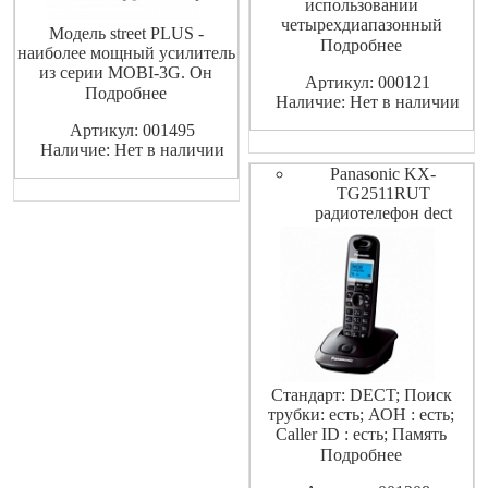
использовании
четырехдиапазонный
Модель street PLUS -
GSM/GPRS терминал. HIT
Подробнее
наиболее мощный усилитель
55 USB поддерживает факс и
из серии MOBI-3G. Он
Артикул: 000121
SMS приложения, GPRS
обеспечит высокий уровень
Подробнее
Наличие: Нет в наличии
класс 10.
сигнала 3G в помещении до
Артикул: 001495
150 кв.м., совместим со
Наличие: Нет в наличии
всеми операторами
интернета 3G (UMTS-2100) и
Panasonic KX-
поддерживает любые 3G-
TG2511RUT
устройства.
радиотелефон dect
Стандарт: DECT; Поиск
трубки: есть; АОН : есть;
Caller ID : есть; Память
принятых вызовов: 50
Подробнее
номеров; Объем записной