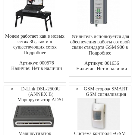
Модем работает как в новых
Усилитель используется для
сетях 3G, так и в
обеспечения работы сотовой
существующих сетях
связи стандарта GSM 900 в
мобильной связи GSM. Он
Подробнее
местах со слабым уровнем
Подробнее
обеспечивает быстрый
сигнала или при полном
Артикул: 000576
беспроводной доступ в
Артикул: 001636
отсутствии сигнала.В
Наличие: Нет в наличии
интернет в любом
Наличие: Нет в наличии
усилителе обеспечивается
месте.Скорость приёма
контроль выходной
данных до 21,6 Мбит/с. 3G
мощности в обоих
модем с возможностью
направлениях, независимые
D-Link DSL-2500U
GSM сторож SMART
подключения внешней
ручная и автоматичес
(ANNEX B)
GSM сигнализация
антенны.
Маршрутизатор ADSL
Маршрутизатор
Система контроля «GSM