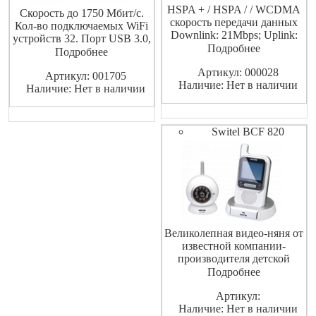
HSPA + / HSPA / / WCDMA
Скорость до 1750 Мбит/с.
скорость передачи данных
Кол-во подключаемых WiFi
Downlink: 21Mbps; Uplink:
устройств 32. Порт USB 3.0,
5.76Mbps
Подробнее
5 Гбит/с. Лёгкая настройка и
Подробнее
простое управление. Мощная
Артикул: 000028
Артикул: 001705
беспроводная связь.
Наличие: Нет в наличии
Наличие: Нет в наличии
Switel BCF 820
Великолепная видео-няня от
известной компании-
производителя детской
электроники Switel из
Подробнее
Швейцарии. В видеоняни
Артикул:
реализованы технические
Наличие: Нет в наличии
новинки современного