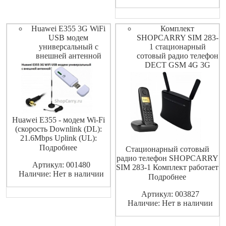
устройства наблюдения за
ребенком в детской, включая
функцию ночного видения.
Huawei E355 3G WiFi
Комплект
Широкий дисплей на
USB модем
SHOPCARRY SIM 283-
универсальный с
1 стационарный
внешней антенной
сотовый радио телефон
DECT GSM 4G 3G
Huawei E355 - модем Wi-Fi
(скорость Downlink (DL):
21.6Mbps Uplink (UL):
5.76Mbps ), который
Подробнее
Стационарный сотовый
объединяет возможности
радио телефон SHOPCARRY
Артикул: 001480
мобильного Интернета по
SIM 283-1 Комплект работает
Наличие: Нет в наличии
стандартам GPRS, EDGE и
в стандартах передачи
Подробнее
HSPA, работая также и в
данных таких как GSM LTE
режиме беспроводной точки
Артикул: 003827
4G 3G 2G что позволяет
доступа, с одновременным
Наличие: Нет в наличии
использовать широкий
подключением до
спектр операторов сотовой
связи таких как МТС