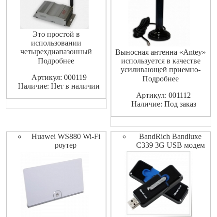
Это простой в
использовании
четырехдиапазонный
Выносная антенна «Antey»
GSM/GPRS промышленный
Подробнее
используется в качестве
терминал, который позволяет
усиливающей приемно-
Артикул: 000119
поддерживать факс и SMS
передающей антенны для
Подробнее
Наличие: Нет в наличии
приложения. GPRS класс 12.
радио-телефонов, систем
Артикул: 001112
сотовой связи и прочего
Наличие: Под заказ
оборудования, работающего
в стандарте GSM
850/900/1800/1900/2200 МГц.
Усиление: 5,5 dB. Магнитное
Huawei WS880 Wi-Fi
BandRich Bandluxe
основание.
роутер
C339 3G USB модем