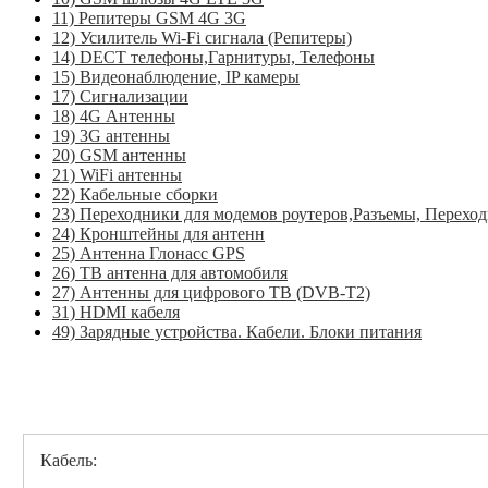
11) Репитеры GSM 4G 3G
12) Усилитель Wi-Fi сигнала (Репитеры)
14) DECT телефоны,Гарнитуры, Телефоны
15) Видеонаблюдение, IP камеры
17) Сигнализации
18) 4G Антенны
19) 3G антенны
20) GSM антенны
21) WiFi антенны
22) Кабельные сборки
23) Переходники для модемов роутеров,Разъемы, Перехо
24) Кронштейны для антенн
25) Антенна Глонасс GPS
26) ТВ антенна для автомобиля
27) Антенны для цифрового ТВ (DVB-T2)
31) HDMI кабеля
49) Зарядные устройства. Кабели. Блоки питания
Кабель: