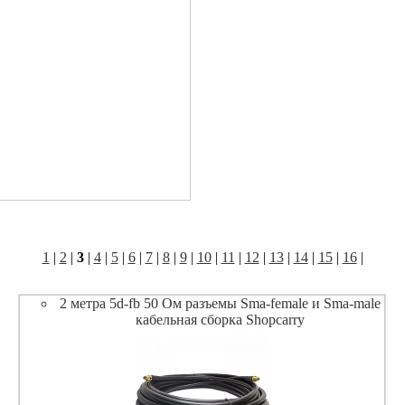
1
|
2
|
3
|
4
|
5
|
6
|
7
|
8
|
9
|
10
|
11
|
12
|
13
|
14
|
15
|
16
|
2 метра 5d-fb 50 Ом разъемы Sma-female и Sma-male
кабельная сборка Shopcarry