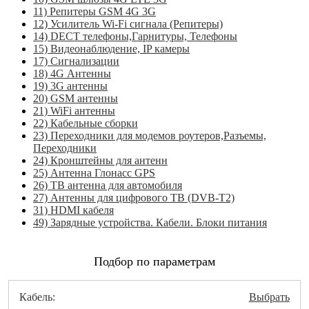
11) Репитеры GSM 4G 3G
12) Усилитель Wi-Fi сигнала (Репитеры)
14) DECT телефоны,Гарнитуры, Телефоны
15) Видеонаблюдение, IP камеры
17) Сигнализации
18) 4G Антенны
19) 3G антенны
20) GSM антенны
21) WiFi антенны
22) Кабельные сборки
23) Переходники для модемов роутеров,Разъемы,
Переходники
24) Кронштейны для антенн
25) Антенна Глонасс GPS
26) ТВ антенна для автомобиля
27) Антенны для цифрового ТВ (DVB-T2)
31) HDMI кабеля
49) Зарядные устройства. Кабели. Блоки питания
Подбор по параметрам
Кабель:
Выбрать