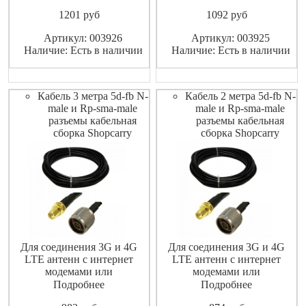
(роутерами).
(роутерами).
1201
pуб
1092
pуб
Высококачественный
Высококачественный
экранированный ВЧ-кабель
экранированный ВЧ-кабель
Артикул: 003926
Артикул: 003925
не допускает значительных
не допускает значительных
Наличие: Есть в наличии
Наличие: Есть в наличии
потерь высокочастотного
потерь высокочастотного
сигнала.
сигнала.
Кабель 3 метра 5d-fb N-
Кабель 2 метра 5d-fb N-
male и Rp-sma-male
male и Rp-sma-male
разъемы кабельная
разъемы кабельная
сборка Shopcarry
сборка Shopcarry
Для соединения 3G и 4G
Для соединения 3G и 4G
LTE антенн с интернет
LTE антенн с интернет
модемами или
модемами или
маршрутизаторами
маршрутизаторами
Подробнее
Подробнее
(роутерами).
(роутерами).