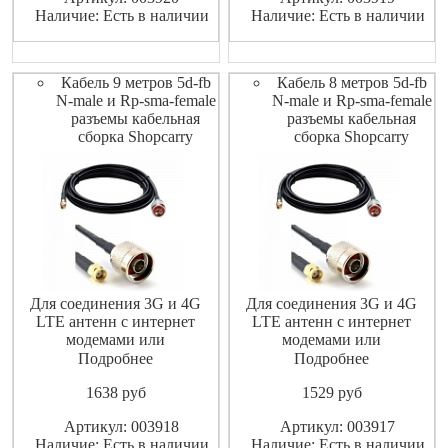
не допускает значительных
не допускает значительных
Наличие: Есть в наличии
Наличие: Есть в наличии
потерь высокочастотного
потерь высокочастотного
сигнала
сигнала
Кабель 9 метров 5d-fb
Кабель 8 метров 5d-fb
N-male и Rp-sma-female
N-male и Rp-sma-female
разъемы кабельная
разъемы кабельная
сборка Shopcarry
сборка Shopcarry
Для соединения 3G и 4G
Для соединения 3G и 4G
LTE антенн с интернет
LTE антенн с интернет
модемами или
модемами или
маршрутизаторами
маршрутизаторами
Подробнее
Подробнее
(роутерами).
(роутерами).
1638
pуб
1529
pуб
Высококачественный
Высококачественный
экранированный ВЧ-кабель
экранированный ВЧ-кабель
Артикул: 003918
Артикул: 003917
не допускает значительных
не допускает значительных
Наличие: Есть в наличии
Наличие: Есть в наличии
потерь высокочастотного
потерь высокочастотного