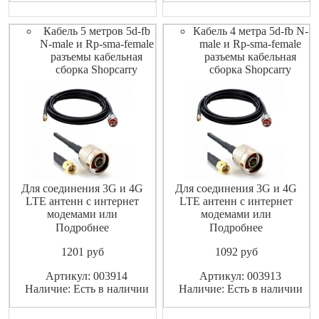
Кабель 5 метров 5d-fb
Кабель 4 метра 5d-fb N-
N-male и Rp-sma-female
male и Rp-sma-female
разъемы кабельная
разъемы кабельная
сборка Shopcarry
сборка Shopcarry
Для соединения 3G и 4G
Для соединения 3G и 4G
LTE антенн с интернет
LTE антенн с интернет
модемами или
модемами или
маршрутизаторами
маршрутизаторами
Подробнее
Подробнее
(роутерами).
(роутерами).
1201
pуб
1092
pуб
Высококачественный
Высококачественный
экранированный ВЧ-кабель
экранированный ВЧ-кабель
Артикул: 003914
Артикул: 003913
не допускает значительных
не допускает значительных
Наличие: Есть в наличии
Наличие: Есть в наличии
потерь высокочастотного
потерь высокочастотного
сигнала
сигнала