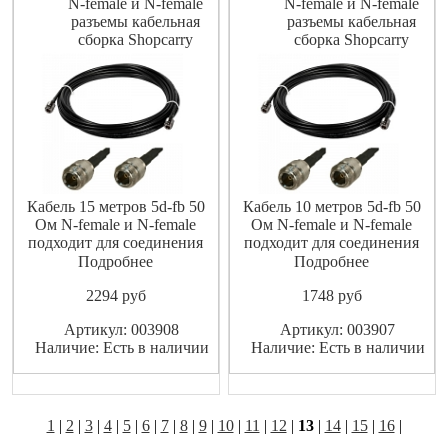
N-female и N-female
N-female и N-female
разъемы кабельная
разъемы кабельная
сборка Shopcarry
сборка Shopcarry
Кабель 15 метров 5d-fb 50
Кабель 10 метров 5d-fb 50
Ом N-female и N-female
Ом N-female и N-female
подходит для соединения
подходит для соединения
разъемов N-female и N-female
разъемов N-female и N-female
Подробнее
Подробнее
и можно использовать как
и можно использовать как
2294
pуб
1748
pуб
удлинитель кабеля.
удлинитель кабеля.
Артикул: 003908
Артикул: 003907
Наличие: Есть в наличии
Наличие: Есть в наличии
1
|
2
|
3
|
4
|
5
|
6
|
7
|
8
|
9
|
10
|
11
|
12
|
13
|
14
|
15
|
16
|