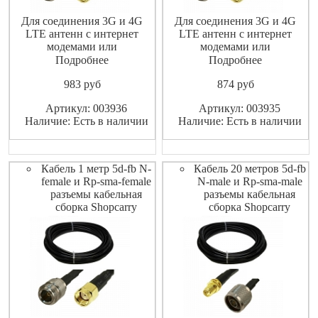
Для соединения 3G и 4G
Для соединения 3G и 4G
LTE антенн с интернет
LTE антенн с интернет
модемами или
модемами или
маршрутизаторами
маршрутизаторами
Подробнее
Подробнее
(роутерами).
(роутерами).
983
pуб
874
pуб
Высококачественный
Высококачественный
экранированный ВЧ-кабель
экранированный ВЧ-кабель
Артикул: 003936
Артикул: 003935
не допускает значительных
не допускает значительных
Наличие: Есть в наличии
Наличие: Есть в наличии
потерь высокочастотного
потерь высокочастотного
сигнала.
сигнала.
Кабель 1 метр 5d-fb N-
Кабель 20 метров 5d-fb
female и Rp-sma-female
N-male и Rp-sma-male
разъемы кабельная
разъемы кабельная
сборка Shopcarry
сборка Shopcarry