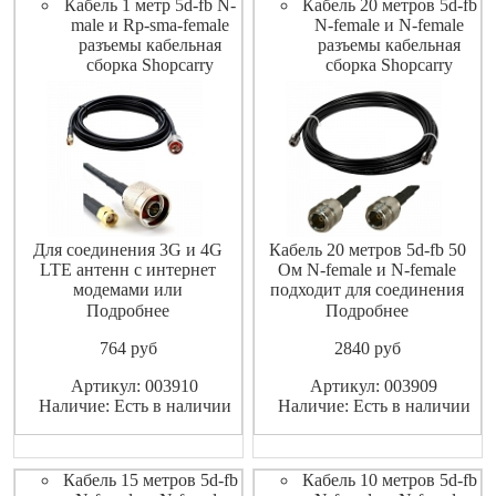
Кабель 1 метр 5d-fb N-
Кабель 20 метров 5d-fb
male и Rp-sma-female
N-female и N-female
разъемы кабельная
разъемы кабельная
сборка Shopcarry
сборка Shopcarry
Для соединения 3G и 4G
Кабель 20 метров 5d-fb 50
LTE антенн с интернет
Ом N-female и N-female
модемами или
подходит для соединения
маршрутизаторами
разъемов N-female и N-female
Подробнее
Подробнее
(роутерами).
и можно использовать как
764
pуб
2840
pуб
Высококачественный
удлинитель кабеля
экранированный ВЧ-кабель
Артикул: 003910
Артикул: 003909
не допускает значительных
Наличие: Есть в наличии
Наличие: Есть в наличии
потерь высокочастотного
сигнала
Кабель 15 метров 5d-fb
Кабель 10 метров 5d-fb