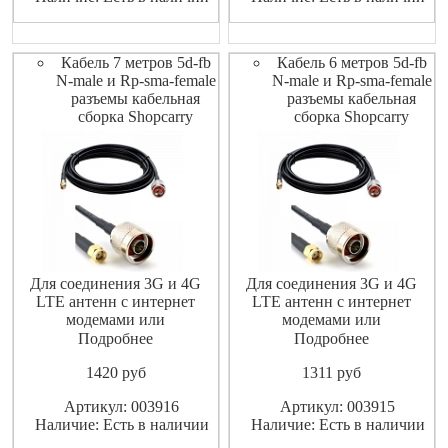
сигнала
сигнала
Кабель 7 метров 5d-fb
Кабель 6 метров 5d-fb
N-male и Rp-sma-female
N-male и Rp-sma-female
разъемы кабельная
разъемы кабельная
сборка Shopcarry
сборка Shopcarry
Для соединения 3G и 4G
Для соединения 3G и 4G
LTE антенн с интернет
LTE антенн с интернет
модемами или
модемами или
маршрутизаторами
маршрутизаторами
Подробнее
Подробнее
(роутерами).
(роутерами).
1420
pуб
1311
pуб
Высококачественный
Высококачественный
экранированный ВЧ-кабель
экранированный ВЧ-кабель
Артикул: 003916
Артикул: 003915
не допускает значительных
не допускает значительных
Наличие: Есть в наличии
Наличие: Есть в наличии
потерь высокочастотного
потерь высокочастотного
сигнала
сигнала