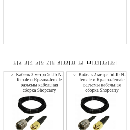
1
|
2
|
3
|
4
|
5
|
6
|
7
|
8
|
9
|
10
|
11
|
12
|
13
|
14
|
15
|
16
|
Кабель 3 метра 5d-fb N-
Кабель 2 метра 5d-fb N-
female и Rp-sma-female
female и Rp-sma-female
разъемы кабельная
разъемы кабельная
сборка Shopcarry
сборка Shopcarry