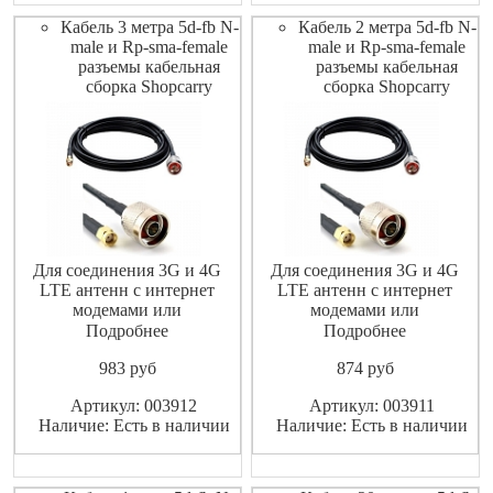
Кабель 3 метра 5d-fb N-
Кабель 2 метра 5d-fb N-
male и Rp-sma-female
male и Rp-sma-female
разъемы кабельная
разъемы кабельная
сборка Shopcarry
сборка Shopcarry
Для соединения 3G и 4G
Для соединения 3G и 4G
LTE антенн с интернет
LTE антенн с интернет
модемами или
модемами или
маршрутизаторами
маршрутизаторами
Подробнее
Подробнее
(роутерами).
(роутерами).
983
pуб
874
pуб
Высококачественный
Высококачественный
экранированный ВЧ-кабель
экранированный ВЧ-кабель
Артикул: 003912
Артикул: 003911
не допускает значительных
не допускает значительных
Наличие: Есть в наличии
Наличие: Есть в наличии
потерь высокочастотного
потерь высокочастотного
сигнала
сигнала