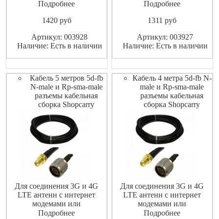
маршрутизаторами
маршрутизаторами
Подробнее
Подробнее
(роутерами).
(роутерами).
1420
pуб
1311
pуб
Высококачественный
Высококачественный
экранированный ВЧ-кабель
экранированный ВЧ-кабель
Артикул: 003928
Артикул: 003927
не допускает значительных
не допускает значительных
Наличие: Есть в наличии
Наличие: Есть в наличии
потерь высокочастотного
потерь высокочастотного
сигнала.
сигнала.
Кабель 5 метров 5d-fb
Кабель 4 метра 5d-fb N-
N-male и Rp-sma-male
male и Rp-sma-male
разъемы кабельная
разъемы кабельная
сборка Shopcarry
сборка Shopcarry
Для соединения 3G и 4G
Для соединения 3G и 4G
LTE антенн с интернет
LTE антенн с интернет
модемами или
модемами или
маршрутизаторами
маршрутизаторами
Подробнее
Подробнее