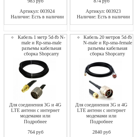
983
pуб
874
pуб
Высококачественный
Высококачественный
экранированный ВЧ-кабель
экранированный ВЧ-кабель
Артикул: 003924
Артикул: 003923
не допускает значительных
не допускает значительных
Наличие: Есть в наличии
Наличие: Есть в наличии
потерь высокочастотного
потерь высокочастотного
сигнала.
сигнала.
Кабель 1 метр 5d-fb N-
Кабель 20 метров 5d-fb
male и Rp-sma-male
N-male и Rp-sma-female
разъемы кабельная
разъемы кабельная
сборка Shopcarry
сборка Shopcarry
Для соединения 3G и 4G
Для соединения 3G и 4G
LTE антенн с интернет
LTE антенн с интернет
модемами или
модемами или
маршрутизаторами
маршрутизаторами
Подробнее
Подробнее
(роутерами).
(роутерами).
764
pуб
2840
pуб
Высококачественный
Высококачественный