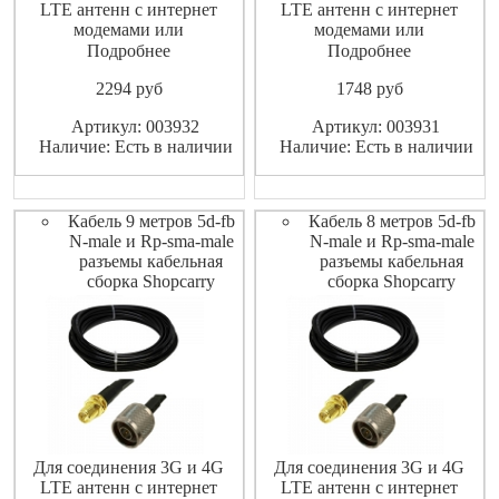
LTE антенн с интернет
LTE антенн с интернет
модемами или
модемами или
маршрутизаторами
маршрутизаторами
Подробнее
Подробнее
(роутерами).
(роутерами).
2294
pуб
1748
pуб
Высококачественный
Высококачественный
экранированный ВЧ-кабель
экранированный ВЧ-кабель
Артикул: 003932
Артикул: 003931
не допускает значительных
не допускает значительных
Наличие: Есть в наличии
Наличие: Есть в наличии
потерь высокочастотного
потерь высокочастотного
сигнала.
сигнала.
Кабель 9 метров 5d-fb
Кабель 8 метров 5d-fb
N-male и Rp-sma-male
N-male и Rp-sma-male
разъемы кабельная
разъемы кабельная
сборка Shopcarry
сборка Shopcarry
Для соединения 3G и 4G
Для соединения 3G и 4G
LTE антенн с интернет
LTE антенн с интернет