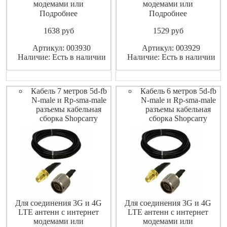
модемами или
модемами или
маршрутизаторами
маршрутизаторами
Подробнее
Подробнее
(роутерами).
(роутерами).
1638
pуб
1529
pуб
Высококачественный
Высококачественный
экранированный ВЧ-кабель
экранированный ВЧ-кабель
Артикул: 003930
Артикул: 003929
не допускает значительных
не допускает значительных
Наличие: Есть в наличии
Наличие: Есть в наличии
потерь высокочастотного
потерь высокочастотного
сигнала.
сигнала.
Кабель 7 метров 5d-fb
Кабель 6 метров 5d-fb
N-male и Rp-sma-male
N-male и Rp-sma-male
разъемы кабельная
разъемы кабельная
сборка Shopcarry
сборка Shopcarry
Для соединения 3G и 4G
Для соединения 3G и 4G
LTE антенн с интернет
LTE антенн с интернет
модемами или
модемами или