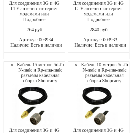
Для соединения 3G и 4G
Для соединения 3G и 4G
LTE антенн с интернет
LTE антенн с интернет
модемами или
модемами или
маршрутизаторами
маршрутизаторами
Подробнее
Подробнее
(роутерами).
(роутерами).
764
pуб
2840
pуб
Высококачественный
Высококачественный
экранированный ВЧ-кабель
экранированный ВЧ-кабель
Артикул: 003934
Артикул: 003933
не допускает значительных
не допускает значительных
Наличие: Есть в наличии
Наличие: Есть в наличии
потерь высокочастотного
потерь высокочастотного
сигнала.
сигнала.
Кабель 15 метров 5d-fb
Кабель 10 метров 5d-fb
N-male и Rp-sma-male
N-male и Rp-sma-male
разъемы кабельная
разъемы кабельная
сборка Shopcarry
сборка Shopcarry
Для соединения 3G и 4G
Для соединения 3G и 4G