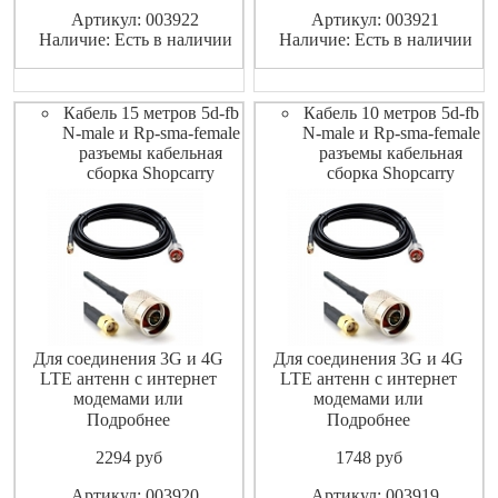
экранированный ВЧ-кабель
экранированный ВЧ-кабель
Артикул: 003922
Артикул: 003921
не допускает значительных
не допускает значительных
Наличие: Есть в наличии
Наличие: Есть в наличии
потерь высокочастотного
потерь высокочастотного
сигнала.
сигнала
Кабель 15 метров 5d-fb
Кабель 10 метров 5d-fb
N-male и Rp-sma-female
N-male и Rp-sma-female
разъемы кабельная
разъемы кабельная
сборка Shopcarry
сборка Shopcarry
Для соединения 3G и 4G
Для соединения 3G и 4G
LTE антенн с интернет
LTE антенн с интернет
модемами или
модемами или
маршрутизаторами
маршрутизаторами
Подробнее
Подробнее
(роутерами).
(роутерами).
2294
pуб
1748
pуб
Высококачественный
Высококачественный
экранированный ВЧ-кабель
экранированный ВЧ-кабель
Артикул: 003920
Артикул: 003919