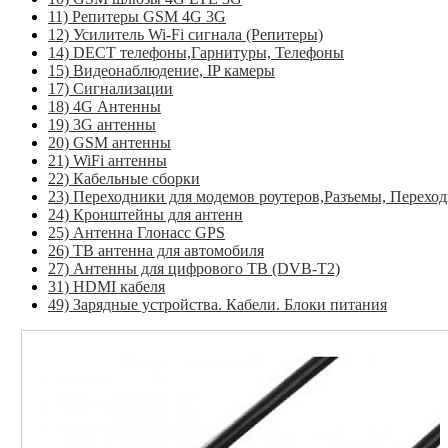
11) Репитеры GSM 4G 3G
12) Усилитель Wi-Fi сигнала (Репитеры)
14) DECT телефоны,Гарнитуры, Телефоны
15) Видеонаблюдение, IP камеры
17) Сигнализации
18) 4G Антенны
19) 3G антенны
20) GSM антенны
21) WiFi антенны
22) Кабельные сборки
23) Переходники для модемов роутеров,Разъемы, Перехо
24) Кронштейны для антенн
25) Антенна Глонасс GPS
26) ТВ антенна для автомобиля
27) Антенны для цифрового ТВ (DVB-T2)
31) HDMI кабеля
49) Зарядные устройства. Кабели. Блоки питания