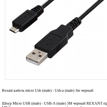
Rexant кабель micro Usb (male) - Usb-a (male) 3m черный
Шнур Micro USB (male) - USB-A (male) 3M черный REXANT пре