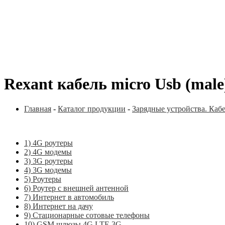
Rexant кабель micro Usb (male
Главная
-
Каталог продукции
-
Зарядные устройства. Каб
1) 4G роутеры
2) 4G модемы
3) 3G роутеры
4) 3G модемы
5) Роутеры
6) Роутер с внешней антенной
7) Интернет в автомобиль
8) Интернет на дачу
9) Стационарные сотовые телефоны
10) GSM шлюзы 4G LTE 3G