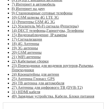
7) Интернет в автомобиль
8) Интернет на дачу
9) Стационарные сотовые телефоны
10) GSM шлюзы 4G LTE 3G
11) Репитеры GSM 4G 3G
12) Усилитель Wi-Fi сигнала (Репитеры)
14) DECT телефоны,Гарнитуры, Телефоны
15) Видеонаблюдение, IP камеры
17) Сигнализации
18) 4G Антенны
19) 3G антенны
20) GSM антенны
21) WiFi антенны
22) Кабельные сборки
23) Переходники для модемов роутеров,Разъемы,
Переходники
24) Кронштейны для антенн
25) Антенна Глонасс GPS
26) ТВ антенна для автомобиля
27) Антенны для цифрового ТВ (DVB-T2)
31) HDMI кабеля
49) Зарядные устройства. Кабели. Блоки питания