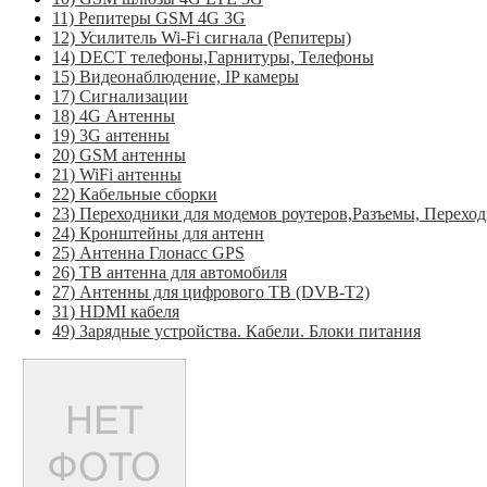
11) Репитеры GSM 4G 3G
12) Усилитель Wi-Fi сигнала (Репитеры)
14) DECT телефоны,Гарнитуры, Телефоны
15) Видеонаблюдение, IP камеры
17) Сигнализации
18) 4G Антенны
19) 3G антенны
20) GSM антенны
21) WiFi антенны
22) Кабельные сборки
23) Переходники для модемов роутеров,Разъемы, Перехо
24) Кронштейны для антенн
25) Антенна Глонасс GPS
26) ТВ антенна для автомобиля
27) Антенны для цифрового ТВ (DVB-T2)
31) HDMI кабеля
49) Зарядные устройства. Кабели. Блоки питания