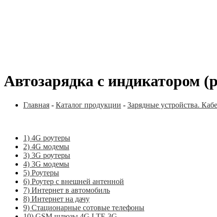
Автозарядка с индикатором (ра
Главная
-
Каталог продукции
-
Зарядные устройства. Каб
1) 4G роутеры
2) 4G модемы
3) 3G роутеры
4) 3G модемы
5) Роутеры
6) Роутер с внешней антенной
7) Интернет в автомобиль
8) Интернет на дачу
9) Стационарные сотовые телефоны
10) GSM шлюзы 4G LTE 3G