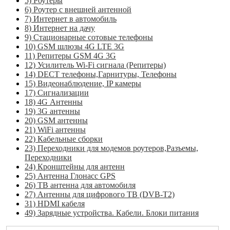
5) Роутеры
6) Роутер с внешней антенной
7) Интернет в автомобиль
8) Интернет на дачу
9) Стационарные сотовые телефоны
10) GSM шлюзы 4G LTE 3G
11) Репитеры GSM 4G 3G
12) Усилитель Wi-Fi сигнала (Репитеры)
14) DECT телефоны,Гарнитуры, Телефоны
15) Видеонаблюдение, IP камеры
17) Сигнализации
18) 4G Антенны
19) 3G антенны
20) GSM антенны
21) WiFi антенны
22) Кабельные сборки
23) Переходники для модемов роутеров,Разъемы,
Переходники
24) Кронштейны для антенн
25) Антенна Глонасс GPS
26) ТВ антенна для автомобиля
27) Антенны для цифрового ТВ (DVB-T2)
31) HDMI кабеля
49) Зарядные устройства. Кабели. Блоки питания