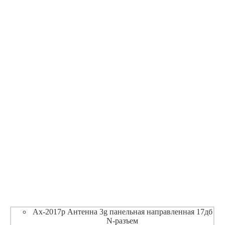
Ax-2017p Антенна 3g панельная направленная 17дб
N-разъем