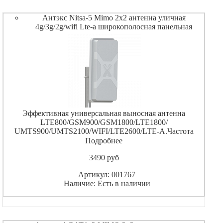
Антэкс Nitsa-5 Mimo 2x2 антенна уличная
4g/3g/2g/wifi Lte-a широкополосная панельная
Эффективная универсальная выносная антенна
LTE800/GSM900/GSM1800/LTE1800/
UMTS900/UMTS2100/WIFI/LTE2600/LTE-A.Частота
790.960/1700.2700 МГц. КУ=9.14.5dBi.Разъёмы 2xN-
Подробнее
female. Рекомендуется к применению на расстояниях до
3490
pуб
10 км от БС
Артикул: 001767
Наличие: Есть в наличии