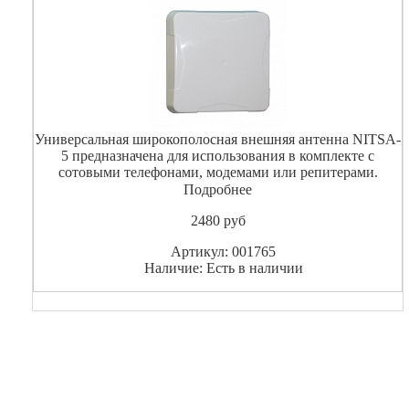
Универсальная широкополосная внешняя антенна NITSA-
5 предназначена для использования в комплекте c
сотовыми телефонами, модемами или репитерами.
LTE800/GSM900/GSM1800/ 3G/WIFI/LTE2600. Усиление
Подробнее
9-14 dBi.
2480
pуб
Артикул: 001765
Наличие: Есть в наличии