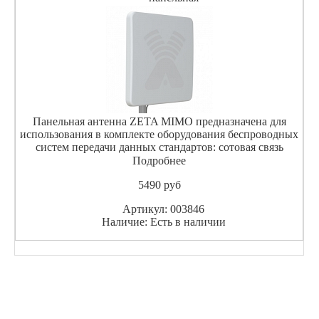
Панельная антенна ZETA MIMO предназначена для
использования в комплекте оборудования беспроводных
систем передачи данных стандартов: сотовая связь
(GSM1800) 2G (EDGE) 3G (UMTS 2100) 4G
Подробнее
(WIMAX,LTE) WI-FI (IEEE 802.11b, g) и в других
5490
pуб
системах диапазона 17
Артикул: 003846
Наличие: Есть в наличии