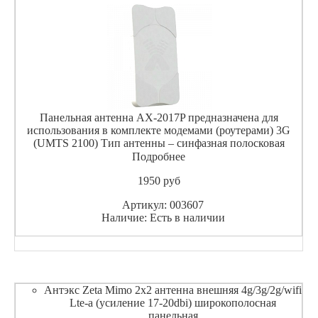
Панельная антенна AX-2017P предназначена для
использования в комплекте модемами (роутерами) 3G
(UMTS 2100) Тип антенны – синфазная полосковая
решетка. Достоинства: Высокий коэффициент усиления и
Подробнее
низкий КСВ. Сравнительно небольшие размеры в
1950
pуб
горизонтальн
Артикул: 003607
Наличие: Есть в наличии
Антэкс Zeta Mimo 2x2 антенна внешняя 4g/3g/2g/wifi
Lte-a (усиление 17-20dbi) широкополосная
панельная