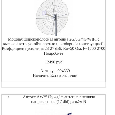
Мощная широкополосная антенна 2G/3G/4G/WIFI с
высокой ветроустойчивостью и разборной конструкцией.
Коэффициент усиления 23-27 dBi. Ra=50 Ом. F=1700-2700
МГц. Рекомендуется для использования в комплекте с
Подробнее
3G/4G модемами и роутерами на дальних расстояниях.П
12490
pуб
Артикул: 004339
Наличие: Есть в наличии
Антэкс Ax-2517y 4g/lte антенна внешняя
направленная (17 dbi) разъём N