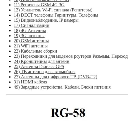
11) Репитеры GSM 4G 3G
12) Усилитель Wi-Fi сигнала (Репитеры)
14) DECT телефоны,Гарнитуры, Телефоны
15) Видеонаблюдение, IP камеры
17) Сигнализации
18) 4G Антенны
19) 3G антенны
20) GSM антенны
21) WiFi антенны
22) Кабельные сборки
23) Переходники для модемов роутеров,Разъемы, Перехо
24) Кронштейны для антенн
25) Антенна Глонасс GPS
26) ТВ антенна для автомобиля
27) Антенны для цифрового ТВ (DVB-T2)
31) HDMI кабеля
49) Зарядные устройства. Кабели. Блоки питания