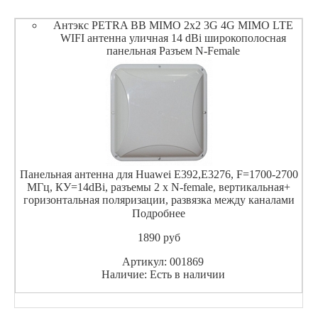
Антэкс PETRA BB MIMO 2x2 3G 4G MIMO LTE
WIFI антенна уличная 14 dBi широкополосная
панельная Разъем N-Female
Панельная антенна для Huawei E392,E3276, F=1700-2700
МГц, КУ=14dBi, разъемы 2 х N-female, вертикальная+
горизонтальная поляризации, развязка между каналами
более 30 ДБ. Скорость передачи данных до 100Мб/с.
Подробнее
1890
pуб
Артикул: 001869
Наличие: Есть в наличии