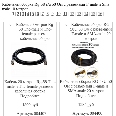
Кабельная сборка Rg-58 a/u 50 Ом с разъемами F-male и Sma-
male 10 метров
1
|
2
|
3
|
4
|
5
|
6
|
7
|
8
|
9
|
10
|
11
|
12
|
13
|
14
|
15
|
16
|
Кабель 20 метров Rg-
Кабельная сборка RG-
58 Tnc-male и Tnc-
58U 50 Ом с разъемами
female разъемы
F-male и SMA-male 20
кабельная сборка
метров
Кабельная сборка RG-58U 50
Кабель 20 метров Rg-58 Tnc-
Ом с разъемами F-male и
male и Tnc-female разъемы
SMA-male 20 метров
кабельная сборка
Подробнее
Подробнее
1584
pуб
1890
pуб
Артикул: 004406
Артикул: 004407