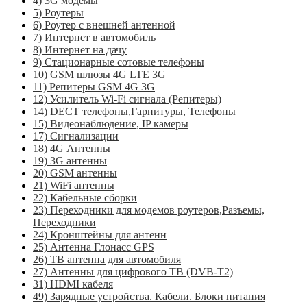
4) 3G модемы
5) Роутеры
6) Роутер с внешней антенной
7) Интернет в автомобиль
8) Интернет на дачу
9) Стационарные сотовые телефоны
10) GSM шлюзы 4G LTE 3G
11) Репитеры GSM 4G 3G
12) Усилитель Wi-Fi сигнала (Репитеры)
14) DECT телефоны,Гарнитуры, Телефоны
15) Видеонаблюдение, IP камеры
17) Сигнализации
18) 4G Антенны
19) 3G антенны
20) GSM антенны
21) WiFi антенны
22) Кабельные сборки
23) Переходники для модемов роутеров,Разъемы,
Переходники
24) Кронштейны для антенн
25) Антенна Глонасс GPS
26) ТВ антенна для автомобиля
27) Антенны для цифрового ТВ (DVB-T2)
31) HDMI кабеля
49) Зарядные устройства. Кабели. Блоки питания