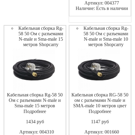
Артикул: 004377
Наличие: Есть в наличии
Кабельная сборка Rg-
Кабельная сборка Rg-
58 50 Ом с разъемами
58 50 Ом с разъемами
N-male и Sma-male 15
N-male и Sma-male 10
метров Shopcarry
метров Shopcarry
Кабельная сборка Rg-58 50
Кабельная сборка RG-58 50
Ом с разъемами N-male и
ом с разъемами N-male и
Sma-male 15 метров
SMA-male 10 метров цвет
ShopCarry
кабельной сборки черный
Подробнее
Подробнее
1434
pуб
1147
pуб
Артикул: 004310
Артикул: 001660