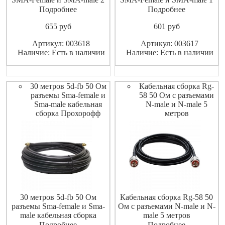
метра RG-58 50 Ом
метр RG-58 50 Ом ShopCarry
Подробнее
Подробнее
ShopCarry
655
pуб
601
pуб
Артикул: 003618
Артикул: 003617
Наличие: Есть в наличии
Наличие: Есть в наличии
30 метров 5d-fb 50 Ом
Кабельная сборка Rg-
разъемы Sma-female и
58 50 Ом с разъемами
Sma-male кабельная
N-male и N-male 5
сборка Прохорофф
метров
30 метров 5d-fb 50 Ом
Кабельная сборка Rg-58 50
разъемы Sma-female и Sma-
Ом с разъемами N-male и N-
male кабельная сборка
male 5 метров
Shopcarry
Подробнее
Подробнее