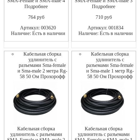
SMA-Female и SMA-male 4
SMA-Female и SMA-male 3
метра RG-58 50 Ом
метра RG-58 50 Ом
Подробнее
Подробнее
ShopCarry
ShopCarry
764
pуб
710
pуб
Артикул: 003620
Артикул: 001834
Наличие: Есть в наличии
Наличие: Есть в наличии
Кабельная сборка
Кабельная сборка
удлинитель с
удлинитель с
разъемами Sma-female
разъемами Sma-female
и Sma-male 2 метра Rg-
и Sma-male 1 метр Rg-
58 50 Ом Прохорофф
58 50 Ом Прохорофф
Кабельная сборка
Кабельная сборка
удлинитель с разъемами
удлинитель с разъемами
SMA-Female и SMA-male 2
SMA-Female и SMA-male 1