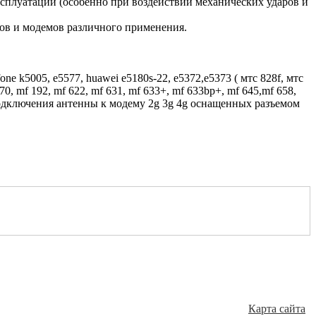
ксплуатации (особенно при воздействии механических ударов и
ров и модемов различного применения.
fone k5005, e5577, huawei e5180s-22, e5372,e5373 ( мтс 828f, мтс
mf 170, mf 192, mf 622, mf 631, mf 633+, mf 633bp+, mf 645,mf 658,
я подключения антенны к модему 2g 3g 4g оснащенных разъемом
Карта сайта