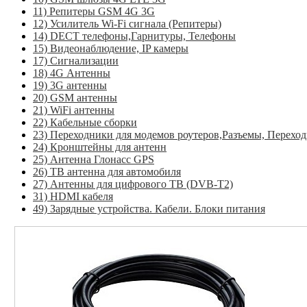
11) Репитеры GSM 4G 3G
12) Усилитель Wi-Fi сигнала (Репитеры)
14) DECT телефоны,Гарнитуры, Телефоны
15) Видеонаблюдение, IP камеры
17) Сигнализации
18) 4G Антенны
19) 3G антенны
20) GSM антенны
21) WiFi антенны
22) Кабельные сборки
23) Переходники для модемов роутеров,Разъемы, Перехо
24) Кронштейны для антенн
25) Антенна Глонасс GPS
26) ТВ антенна для автомобиля
27) Антенны для цифрового ТВ (DVB-T2)
31) HDMI кабеля
49) Зарядные устройства. Кабели. Блоки питания