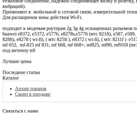
Резьбовое соединение, надежно соединяющее вилку и розетку,
вибраций).
Применяют в мобильной и сотовой связи, измерительной техни
Для расширения зоны действия Wi-Fi.
подходит к модемам роутерам 2g 3g 4g оснащенных разъемом по
huawei e8372, e5372, e5776, e8278s,e5776 (мтс 821ft), e587, e589,
828ft), e8278 ( wi-fi), ( мтс 825ft ), e8372 ( wi-fi), ( мтс 8211f )
mf 652, mf-825 mf 831, mf 668, mf 668+, mf825, mf90, mf910l 
под антенну ts9
Лучшие цены
Последние статьи
Каталог
Архив товаров
Скоро в продаже
Связаться с нами