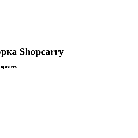
орка Shopcarry
hopcarry