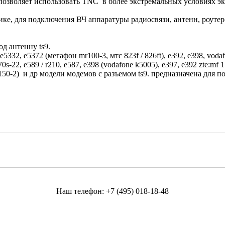
 позволяет использовать TNC в более экстремальных условиях э
ке, для подключения ВЧ аппаратуры радиосвязи, антенн, роуте
д антенну ts9.
 e5332, e5372 (мегафон mr100-3, мтс 823f / 826ft), e392, e398, voda
 e5170s-22, e589 / r210, e587, e398 (vodafone k5005), e397, e392 zte:
(mr150-2) и др модели модемов с разъемом ts9. предназначена дл
Наш телефон:
+7 (495) 018-18-48
shopcarryru@yandex.ru