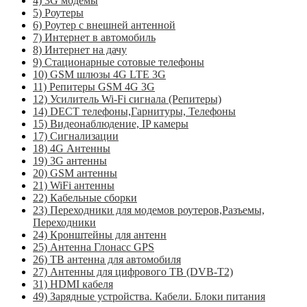
4) 3G модемы
5) Роутеры
6) Роутер с внешней антенной
7) Интернет в автомобиль
8) Интернет на дачу
9) Стационарные сотовые телефоны
10) GSM шлюзы 4G LTE 3G
11) Репитеры GSM 4G 3G
12) Усилитель Wi-Fi сигнала (Репитеры)
14) DECT телефоны,Гарнитуры, Телефоны
15) Видеонаблюдение, IP камеры
17) Сигнализации
18) 4G Антенны
19) 3G антенны
20) GSM антенны
21) WiFi антенны
22) Кабельные сборки
23) Переходники для модемов роутеров,Разъемы,
Переходники
24) Кронштейны для антенн
25) Антенна Глонасс GPS
26) ТВ антенна для автомобиля
27) Антенны для цифрового ТВ (DVB-T2)
31) HDMI кабеля
49) Зарядные устройства. Кабели. Блоки питания