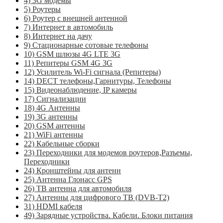
4) 3G модемы
5) Роутеры
6) Роутер с внешней антенной
7) Интернет в автомобиль
8) Интернет на дачу
9) Стационарные сотовые телефоны
10) GSM шлюзы 4G LTE 3G
11) Репитеры GSM 4G 3G
12) Усилитель Wi-Fi сигнала (Репитеры)
14) DECT телефоны,Гарнитуры, Телефоны
15) Видеонаблюдение, IP камеры
17) Сигнализации
18) 4G Антенны
19) 3G антенны
20) GSM антенны
21) WiFi антенны
22) Кабельные сборки
23) Переходники для модемов роутеров,Разъемы,
Переходники
24) Кронштейны для антенн
25) Антенна Глонасс GPS
26) ТВ антенна для автомобиля
27) Антенны для цифрового ТВ (DVB-T2)
31) HDMI кабеля
49) Зарядные устройства. Кабели. Блоки питания