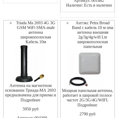
Артикул: 001482
2600 МГц.
Наличие: Есть в наличии
Triada Ma 2693 4G 3G
Антэкс Petra Broad
GSM WiFi SMA-male
Band с кабель 10 м sma
антенна
антенна внешняя
широкополосная
2g/3g/4g/wifi Lte
Кабель 10м
широкополосная
панельная
Антенна на магнитном
основании Триада-МА 2693
Мощная панельная антенна,
предназначена для приема и
работает в широкой полосе
передачи любых GSM
Подробнее
частот 2G/3G/4G/WIFI.
радиоволн. Устанавливается
Усиление 12-15 dBi,
Подробнее
5950
pуб
на автомобили, банкоматы,
рекомендуется для всех
терминалы приема денег,
2790
pуб
3G/4G модемов. Кабель RG-
Артикул: 004300