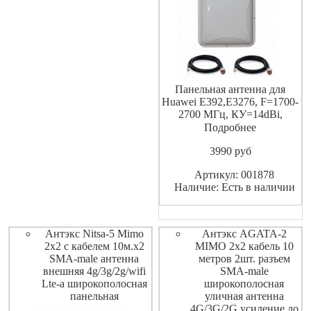
Панельная антенна для
Huawei E392,E3276, F=1700-
2700 МГц, КУ=14dBi,
разъемы 2 х N-female,
Подробнее
вертикальная+
3990
pуб
горизонтальная
поляризации, развязка между
Артикул: 001878
каналами более 30 ДБ.
Наличие: Есть в наличии
Скорость передачи данных
до 100Мб/с. Кабель 2 шт. по
10м.
Антэкс Nitsa-5 Mimo
Антэкс AGATA-2
2x2 с кабелем 10м.х2
MIMO 2x2 кабель 10
SMA-male антенна
метров 2шт. разъем
внешняя 4g/3g/2g/wifi
SMA-male
Lte-a широкополосная
широкополосная
панельная
уличная антенна
4G/3G/2G усиление до