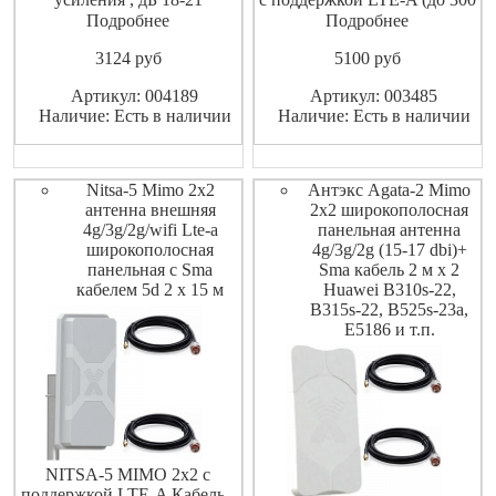
Коэффициент защитного
Мб/с)
Подробнее
Подробнее
действия , дБ 12
3124
pуб
5100
pуб
Поляризация Вертикальная
Артикул: 004189
Артикул: 003485
Наличие: Есть в наличии
Наличие: Есть в наличии
Nitsa-5 Mimo 2x2
Антэкс Agata-2 Mimo
антенна внешняя
2x2 широкополосная
4g/3g/2g/wifi Lte-a
панельная антенна
широкополосная
4g/3g/2g (15-17 dbi)+
панельная с Sma
Sma кабель 2 м х 2
кабелем 5d 2 х 15 м
Huawei B310s-22,
B315s-22, B525s-23a,
E5186 и т.п.
NITSA-5 MIMO 2x2 с
поддержкой LTE-A Кабель -