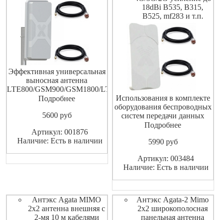
18dBi B535, B315,
B525, mf283 и т.п.
Эффективная универсальная
выносная антенна
LTE800/GSM900/GSM1800/LTE1800/
UMTS900/UMTS2100/WIFI/LTE2600/LTE-
Использования в комплекте
Подробнее
A.Частота 790.960/1700.2700
оборудования беспроводных
5600
pуб
МГц. КУ=9.14.5dBi.Разъёмы
систем передачи данных
2xN-female. Рекомендуется к
стандартов: 2G(EDGE, GPRS
Подробнее
Артикул: 001876
применению на расстояниях
на частотах GSM1800) 3G
Наличие: Есть в наличии
5990
pуб
до 10 км от БС. Два кабеля
(UMTS 2100) 4G
RG-58 sma ma
(WIMAX,LTE1800, LTE2600)
Артикул: 003484
WI-FI (IEEE 802.11b, g, n) и в
Наличие: Есть в наличии
других системах диапазона
1700-2700 МГц
Антэкс Agata MIMO
Антэкс Agata-2 Mimo
2x2 антенна внешняя с
2x2 широкополосная
2-мя 10 м кабелями
панельная антенна