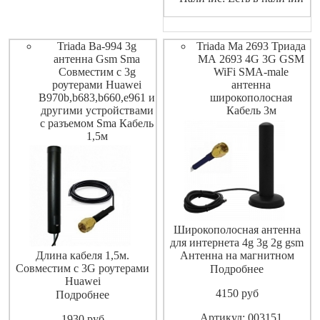
Triada Ba-994 3g
Triada Ma 2693 Триада
антенна Gsm Sma
МА 2693 4G 3G GSM
Совместим с 3g
WiFi SMA-male
роутерами Huawei
антенна
B970b,b683,b660,e961 и
широкополосная
другими устройствами
Кабель 3м
с разъемом Sma Кабель
1,5м
Широкополосная антенна
для интернета 4g 3g 2g gsm
Длина кабеля 1,5м.
Антенна на магнитном
Совместим с 3G роутерами
основании Триада-МА 2693
Подробнее
Huawei
предназначена для приема и
4150
pуб
B970b,B683,B660,E961 и
передачи любых GSM
Подробнее
другими устройствами с
радиоволн. Устанавливается
Артикул: 003151
1930
pуб
разъемом SMA
на автомобили, банкоматы,