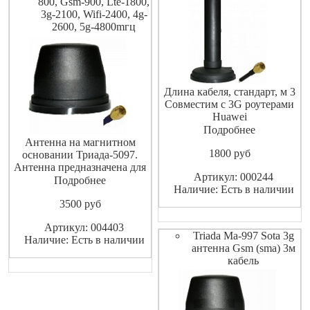
800, Gsm-900, Lte-1800,
3g-2100, Wifi-2400, 4g-
2600, 5g-4800mгц
Длина кабеля, стандарт, м 3
Совместим с 3G роутерами
Huawei
B970b,B683,B660,E961 и
Подробнее
другими устройствами с
Антенна на магнитном
1800
pуб
разъемом SMA
основании Триада-5097.
Антенна предназначена для
Артикул: 000244
передачи мобильной связи,
Подробнее
Наличие: Есть в наличии
улучшения качества приема
3500
pуб
слабого или нестабильного
сигнала в диапазонах
Артикул: 004403
800/900/
Triada Ma-997 Sota 3g
Наличие: Есть в наличии
1800/2100/2400/2600/4800
антенна Gsm (sma) 3м
МГц. Надежная небольшая
кабель
широкополосная
всенаправленн