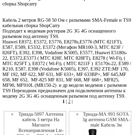
сборка Shopcarry
Кабель 2 метров RG-58 50 Ом с разъемами SMA-Female и TS9
кабельная сборка ShopCarry
Подходит к модемам роутерам 2G 3G 4G оснащенного
разъемом под антенну TS9.
Huawei E8372, E5372, E5776, E8278s,E5776 (МТС 821FT),
E587, E589, E5332, E5372 (Мегафон MR100-3, МТС 823F /
826FT), E392, E398, Vodafone K5005, E5577, Huawei E5180s-
22, E5372,E5373 ( МТС 828F, МТС 828FT), E8278 ( Wi-Fi), (
МТС 825FT ), E8372 ( Wi-Fi), ( МТС 8211F ) E5170s-22, E589 /
R210, E587, E398 (Vodafone K5005), E397, E392 ZTE:MF 170,
MF 192, MF 622, MF 631, MF 633+, MF 633BP+, MF 645,MF
658, MF 652, MF-825 MF 831, MF 668, MF 668+, MF825,
MF90, MF910L (MR150-2) и др модели модемов с разъемом
TS9 Переходник предназначен для подключения антенны к
модему 2G 3G 4G оснащенным разъемом под антенну TS9.
1
|
2
|
Триада-5097 Антенна
Триада-МА 993 SOTA
кабель 3 метра На
3g антенна GSM SMA-
Магните
male Кабель 3м
Всенаправленная Lte-