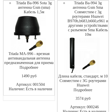
Triada Ba-996 Sota 3g
Triada Ba-994 3g
антенна Gsm (sma)
антенна Gsm Sma
Кабель 1,5м
Совместим с 3g
роутерами Huawei
B970b,b683,b660,e961 и
другими устройствами
с разъемом Sma Кабель
10м
Triada MA-996 - врезная
антивандальная антенна
предназначенная для приема
и передачи сигналов в трех
Подробнее
стандартах - GSM 900 МГц (с
1490
pуб
усилением 5 дБ), GSM 1800
Длина кабеля, стандарт, м 10
МГц и 3G (с усилением 6 дБ)
Совместим с 3G роутерами
Артикул: 001504
Длина кабеля: 1.5 м
Huawei
Наличие: Есть в наличии
B970b,B683,B660,E961 и
Подробнее
другими устройствами с
3574
pуб
разъемом SMA
Артикул: 000246
Наличие: Есть в наличии