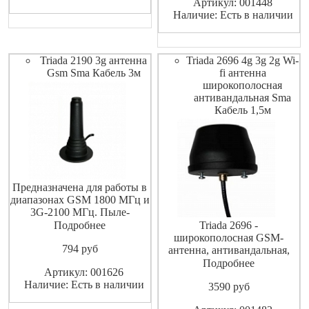
Артикул: 001448
Наличие: Есть в наличии
Triada 2190 3g антенна
Triada 2696 4g 3g 2g Wi-
Gsm Sma Кабель 3м
fi антенна
широкополосная
антивандальная Sma
Кабель 1,5м
Предназначена для работы в
диапазонах GSM 1800 МГц и
3G-2100 МГц. Пыле-
брызгозащищённое
Подробнее
Triada 2696 -
исполнение. На магнитном
широкополосная GSM-
794
pуб
основании.
антенна, антивандальная,
врезная. Предназначена для
Подробнее
Артикул: 001626
работы в диапазонах GSM-
Наличие: Есть в наличии
3590
pуб
9001800 МГц, 3G-2100 МГц,
Wi-Fi-2400 МГц и WiMAX-