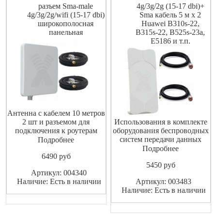
разъем Sma-male
4g/3g/2g (15-17 dbi)+
4g/3g/2g/wifi (15-17 dbi)
Sma кабель 5 м х 2
широкополосная
Huawei B310s-22,
панельная
B315s-22, B525s-23a,
E5186 и т.п.
Антенна с кабелем 10 метров
2 шт и разъемом для
Использования в комплекте
подключения к роутерам
оборудования беспроводных
модемам разъем SMA-male
систем передачи данных
Подробнее
стандартов: 2G(EDGE, GPRS
Подробнее
6490
pуб
на частотах GSM1800) 3G
5450
pуб
(UMTS 2100) 4G
Артикул: 004340
(WIMAX,LTE1800, LTE2600)
Наличие: Есть в наличии
Артикул: 003483
WI-FI (IEEE 802.11b, g, n) и в
Наличие: Есть в наличии
других системах диапазона
1700-2700 МГц