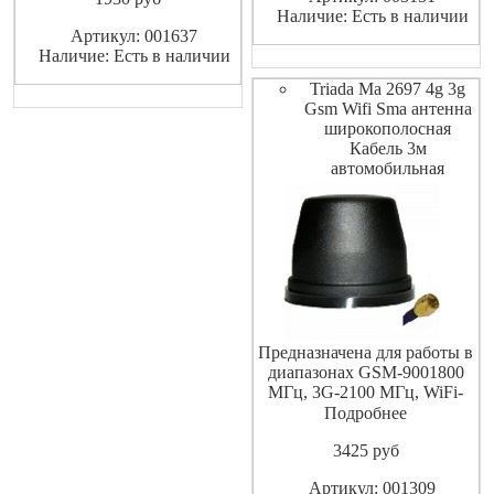
Наличие: Есть в наличии
терминалы приема денег,
Артикул: 001637
буровые вышки и тд.
Наличие: Есть в наличии
Обеспечивает уст
Triada Ma 2697 4g 3g
Gsm Wifi Sma антенна
широкополосная
Кабель 3м
автомобильная
Предназначена для работы в
диапазонах GSM-9001800
МГц, 3G-2100 МГц, WiFi-
2400МГц и 4G WiMAX-
Подробнее
2600МГц.
3425
pуб
Артикул: 001309