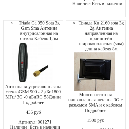
Наличие: Есть в наличии
Triada Ca 950 Sota 3g
Триада Кн 2160 sota 3g
Gsm Sma Антенна
2g Антенна
внутрисалонная на
направленная на
стекло Кабель 1,5м
кронштейн
широкополосная (sma)
длина кабеля 8м
Антенна внутрисалонная на
стеклоGSM 900 - 2 дБи1800
Многочастотная
МГц/ 3G -0 дБиRG 58Длина
направленная антенна 3G с
кабеля 1,5 мРазъём SMA
Подробнее
разъемом SMA и с кабелем
на 8 метров .
Подробнее
435
pуб
1500
pуб
Артикул: 001271
Наличие: Есть в наличии