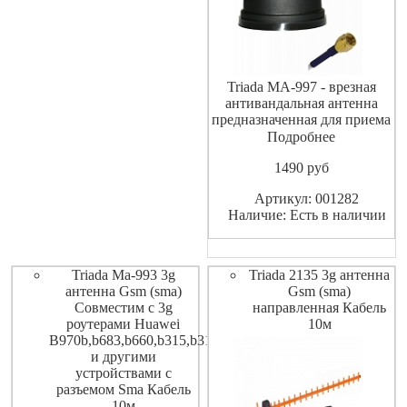
Triada MA-997 - врезная
антивандальная антенна
предназначенная для приема
и передачи сигналов в трех
Подробнее
стандартах - GSM 900 МГц (с
1490
pуб
усилением 5 дБ), GSM 1800
МГц и 3G (с усилением 6 дБ)
Артикул: 001282
Длина кабеля: 3 м Triada MA-
Наличие: Есть в наличии
997 SOTA 3g антенна GSM
(SMA) Совместим с 3G
Triada Ma-993 3g
Triada 2135 3g антенна
антенна Gsm (sma)
Gsm (sma)
Совместим с 3g
направленная Кабель
роутерами Huawei
10м
B970b,b683,b660,b315,b310,b525
и другими
устройствами с
разъемом Sma Кабель
10м