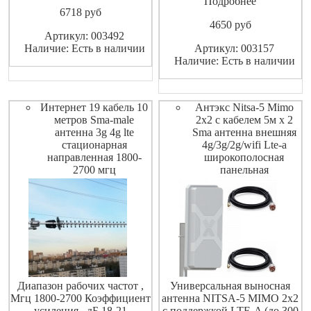
2100 МГц, 4GLTE-2600МГц
Подробнее
6718
pуб
в составе систем MIMO.
4650
pуб
Особенности: Направленная
Артикул: 003492
Две ортогональных
Наличие: Есть в наличии
Артикул: 003157
поляризации Высокое
Наличие: Есть в наличии
усиление Низкий уровень
побочный излучений
Интернет 19 кабель 10
Антэкс Nitsa-5 Mimo
метров Sma-male
2x2 с кабелем 5м х 2
антенна 3g 4g lte
Sma антенна внешняя
стационарная
4g/3g/2g/wifi Lte-a
направленная 1800-
широкополосная
2700 мгц
панельная
Диапазон рабочих частот ,
Универсальная выносная
Мгц 1800-2700 Коэффициент
антенна NITSA-5 MIMO 2x2
усиления , дБ 18-21
с поддержкой LTE-A (до 300