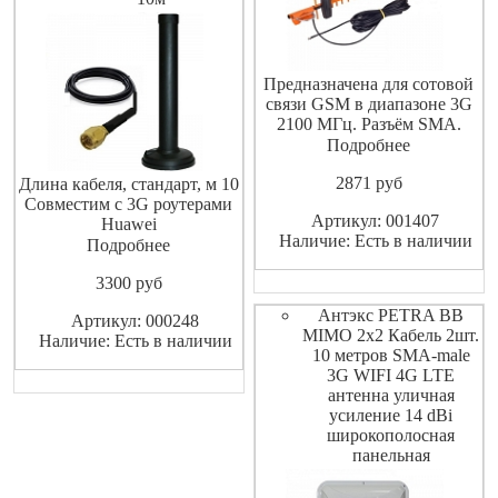
Предназначена для сотовой
связи GSM в диапазоне 3G
2100 МГц. Разъём SMA.
Направленная. Высокое
Подробнее
усиление. Крепление к
2871
pуб
Длина кабеля, стандарт, м 10
мачте. Герметичное
Совместим с 3G роутерами
исполнение.
Артикул: 001407
Huawei
Наличие: Есть в наличии
B970b,B683,B660,E961 и
Подробнее
другими устройствами с
3300
pуб
разъемом SMA
Антэкс PETRA BB
Артикул: 000248
MIMO 2x2 Кабель 2шт.
Наличие: Есть в наличии
10 метров SMA-male
3G WIFI 4G LTE
антенна уличная
усиление 14 dBi
широкополосная
панельная