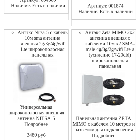
буровые вышки и тд.
58 sma male - N male - 10 м.
Наличие: Есть в наличии
Артикул: 001874
Обеспечивает устойчивую
Наличие: Есть в наличии
связь в сотовой сети GSM.
Сильный магнит о
Антэкс Nitsa-5 с кабель
Антэкс Zeta MIMO 2x2
10м sma антенна
антенна внешняя с
внешняя 2g/3g/4g/wifi
кабелями 10м х2 SMA-
Lte широкополосная
male 4g/3g/2g/wifi Lte-a
панельная
(усиление 17-20dbi)
широкополосная
панельная
Универсальная
широкополосная внешняя
антенна NITSA-5
Панельная антенна ZETA
предназначена для
MIMO с кабелем 10 метров и
Подробнее
использования в комплекте c
разъемом для подключения
3480
pуб
сотовыми телефонами,
SMA-male предназначена для
Подробнее