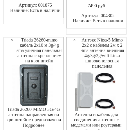
модемами или репитерами.
использования в комплекте
Артикул: 001875
7490
pуб
LTE800/GSM900/GSM1800/
оборудования беспроводных
Наличие: Есть в наличии
3G/WIFI/LTE2600. Усиление
систем передачи данных
Артикул: 004302
9-14 dBi. Кабель RG-58 sma
стандартов: сотовая связь
Наличие: Есть в наличии
male - N male - 10 м.
(GSM1800) 2G (EDGE) 3G
(UMTS 2100) 4G
(WIMAX,LTE)
Triada 26260-mimo
Антэкс Nitsa-5 Mimo
кабель 2х10 м 3g/4g
2x2 с кабелем 2м х 2
sma уличная панельная
Sma антенна внешняя
антенна с креплением
4g/3g/2g/wifi Lte-a
на кронштейн
широкополосная
панельная
Triada 26260-MIMO 3G/4G
антенна направленная на
Антенна и кабель для
кронштейне предназначена
соединения антенны с
для работы в диапазонах 3G
модемами или роутерами
Подробнее