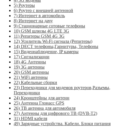
4) 3G модемы
5) Роутеры
6) Роутер с внешней антенной
7) Интернет в автомобиль
8) Интернет на дачу
9) Стационарные сотовые телефоны
10) GSM шлюзы 4G LTE 3G
11) Репитеры GSM 4G 3G
12) Усилитель Wi-Fi сигнала (Репитеры)
14) DECT телефоны,Гарнитуры, Телефоны
15) Видеонаблюдение, IP камеры
17) Сигнализации
18) 4G Антенны
19) 3G антенны
20) GSM антенны
21) WiFi антенны
22) Кабельные сборки
23) Переходники для модемов роутеров,Разъемы,
Переходники
24) Кронштейны для антенн
25) Антенна Глонасс GPS
26) ТВ антенна для автомобиля
27) Антенны для цифрового ТВ (DVB-T2)
31) HDMI кабеля
49) Зарядные устройства. Кабели. Блоки питания