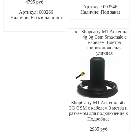
4795
pуб
тд. Обеспечивает
Артикул: 003546
устойчивую связь в сотовой
Артикул: 003266
Наличие: Под заказ
сети GSM. устанавливается
Наличие: Есть в наличии
на стекло. Крепится на
диэлектрическую пов
Shopcarry M1 Антенна
4g 3g Gsm Sma-male с
кабелем 3 метра
широкополосная
уличная
ShopCarry M1 Антенна 4G
3G GSM с кабелем 3 метра и
разъемом для подключение к
модемам и роутерам с
Подробнее
разъемом SMA-male
2985
pуб
широкополосная уличная