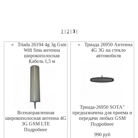
1
|
2
|
3
|
Triada 26194 4g 3g Gsm
Триада 26950 Антенна
Wifi Sma антенна
4G 3G на стекло
широкополосная
автомобиля
Кабель 1,5 м
Триада-26950 SOTA"
Всенаправленная
предназначена для приема и
широкополосная антенна 4G
передачи любых GSM
3G GSM LTE
радиоволн. Устанавливается
Подробнее
на автомобили, банкоматы,
Подробнее
990
pуб
терминалы приема денег и