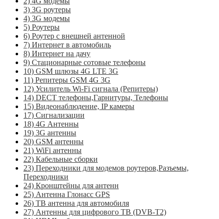
2) 4G модемы
3) 3G роутеры
4) 3G модемы
5) Роутеры
6) Роутер с внешней антенной
7) Интернет в автомобиль
8) Интернет на дачу
9) Стационарные сотовые телефоны
10) GSM шлюзы 4G LTE 3G
11) Репитеры GSM 4G 3G
12) Усилитель Wi-Fi сигнала (Репитеры)
14) DECT телефоны,Гарнитуры, Телефоны
15) Видеонаблюдение, IP камеры
17) Сигнализации
18) 4G Антенны
19) 3G антенны
20) GSM антенны
21) WiFi антенны
22) Кабельные сборки
23) Переходники для модемов роутеров,Разъемы,
Переходники
24) Кронштейны для антенн
25) Антенна Глонасс GPS
26) ТВ антенна для автомобиля
27) Антенны для цифрового ТВ (DVB-T2)