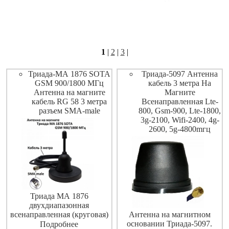
1
|
2
|
3
|
Триада-МА 1876 SOTA
Триада-5097 Антенна
GSM 900/1800 МГц
кабель 3 метра На
Антенна на магните
Магните
кабель RG 58 3 метра
Всенаправленная Lte-
разъем SMA-male
800, Gsm-900, Lte-1800,
3g-2100, Wifi-2400, 4g-
2600, 5g-4800mгц
Триада МА 1876
двухдиапазонная
всенаправленная (круговая)
Антенна на магнитном
антенна вертикальной
основании Триада-5097.
Подробнее