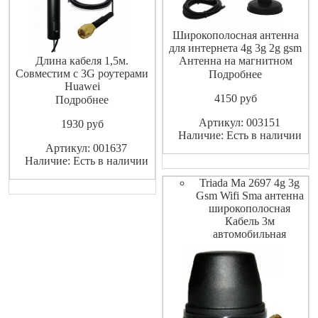
Широкополосная антенна
для интернета 4g 3g 2g gsm
Длина кабеля 1,5м.
Антенна на магнитном
Совместим с 3G роутерами
основании Триада-МА 2693
Подробнее
Huawei
предназначена для приема и
4150
pуб
B970b,B683,B660,E961 и
передачи любых GSM
Подробнее
другими устройствами с
радиоволн. Устанавливается
Артикул: 003151
1930
pуб
разъемом SMA
на автомобили, банкоматы,
Наличие: Есть в наличии
терминалы приема денег,
Артикул: 001637
буровые вышки и тд.
Наличие: Есть в наличии
Обеспечивает уст
Triada Ma 2697 4g 3g
Gsm Wifi Sma антенна
широкополосная
Кабель 3м
автомобильная