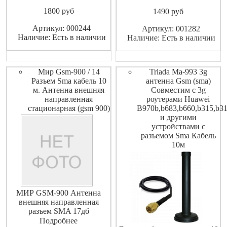
другими устройствами с
стандартах - GSM 900 МГц (с
1800
pуб
разъемом SMA
1490
pуб
усилением 5 дБ), GSM 1800
МГц и 3G (с усилением 6 дБ)
Артикул: 000244
Артикул: 001282
Длина кабеля: 3 м Triada MA-
Наличие: Есть в наличии
Наличие: Есть в наличии
997 SOTA 3g антенна GSM
(SMA) Совместим с 3G
Мир Gsm-900 / 14
Triada Ma-993 3g
Разъем Sma кабель 10
антенна Gsm (sma)
м. Антенна внешняя
Совместим с 3g
направленная
роутерами Huawei
стационарная (gsm 900)
B970b,b683,b660,b315,b3
и другими
устройствами с
разъемом Sma Кабель
10м
МИР GSM-900 Антенна
внешняя направленная
разъем SMA 17дб
коэффициентам усиления
Подробнее