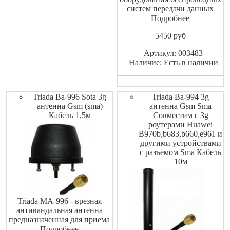
систем передачи данных
стандартов: 2G(EDGE, GPRS
Подробнее
на частотах GSM1800) 3G
5450
pуб
(UMTS 2100) 4G
(WIMAX,LTE1800, LTE2600)
Артикул: 003483
WI-FI (IEEE 802.11b, g, n) и в
Наличие: Есть в наличии
других системах диапазона
1700-2700 МГц
Triada Ba-996 Sota 3g
Triada Ba-994 3g
антенна Gsm (sma)
антенна Gsm Sma
Кабель 1,5м
Совместим с 3g
роутерами Huawei
B970b,b683,b660,e961 и
другими устройствами
с разъемом Sma Кабель
10м
Triada MA-996 - врезная
антивандальная антенна
предназначенная для приема
и передачи сигналов в трех
Подробнее