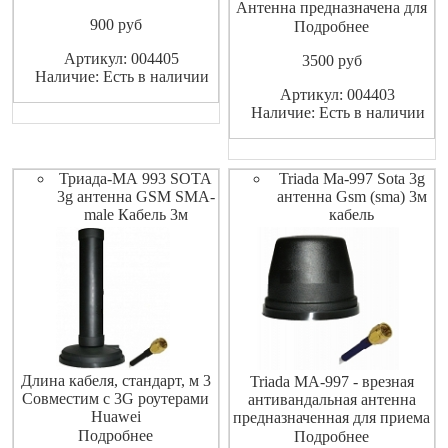
поляризации. Предназначена
Антенна предназначена для
900
pуб
для передачи данных
передачи мобильной связи,
Подробнее
мобильной связи и
улучшения качества приема
Артикул: 004405
3500
pуб
улучшения качества приёма
слабого или нестабильного
Наличие: Есть в наличии
слабого или нестабильного
сигнала в диапазонах
Артикул: 004403
сигнала 900/1800 МГц.
800/900/
Наличие: Есть в наличии
Характеристики: усиление:
1800/2100/2400/2600/4800
GSM 900 М
МГц. Надежная небольшая
широкополосная
всенаправленн
Триада-МА 993 SOTA
Triada Ma-997 Sota 3g
3g антенна GSM SMA-
антенна Gsm (sma) 3м
male Кабель 3м
кабель
Длина кабеля, стандарт, м 3
Triada MA-997 - врезная
Совместим с 3G роутерами
антивандальная антенна
Huawei
предназначенная для приема
B970b,B683,B660,E961 и
Подробнее
и передачи сигналов в трех
Подробнее