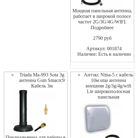
Мощная панельная антенна,
работает в широкой полосе
частот 2G/3G/4G/WIFI.
Усиление 12-15 dBi,
Подробнее
рекомендуется для всех
2790
pуб
3G/4G модемов. Кабель RG-
58 sma male - N male - 10 м.
Артикул: 001874
Наличие: Есть в наличии
Triada Ma-993 Sota 3g
Антэкс Nitsa-5 с кабель
антенна Gsm Smacrc9
10м sma антенна
Кабель 3м
внешняя 2g/3g/4g/wifi
Lte широкополосная
панельная
Предназначена для работы в