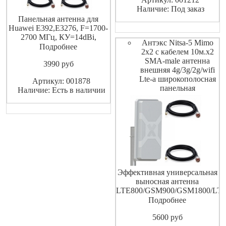
диапазона GSM 900 МГц .
Наличие: Под заказ
Устанавливается на мачты,
Панельная антенна для
кронштейны, вышки и тд.
Huawei E392,E3276, F=1700-
Обеспечивает устойчивую
2700 МГц, КУ=14dBi,
Антэкс Nitsa-5 Mimo
разъемы 2 х N-female,
Подробнее
2x2 с кабелем 10м.х2
вертикальная+
SMA-male антенна
3990
pуб
горизонтальная
внешняя 4g/3g/2g/wifi
поляризации, развязка между
Lte-a широкополосная
Артикул: 001878
каналами более 30 ДБ.
панельная
Наличие: Есть в наличии
Скорость передачи данных
до 100Мб/с. Кабель 2 шт. по
10м.
Эффективная универсальная
выносная антенна
LTE800/GSM900/GSM1800/LTE
UMTS900/UMTS2100/WIFI/LTE
Подробнее
A.Частота 790.960/1700.2700
5600
pуб
МГц. КУ=9.14.5dBi.Разъёмы