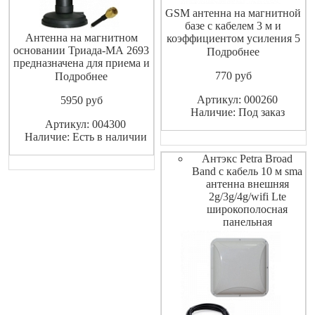
GSM антенна на магнитной
базе с кабелем 3 м и
Антенна на магнитном
коэффициентом усиления 5
основании Триада-МА 2693
дБ в диапазоне 900/1800
Подробнее
предназначена для приема и
МГц.
передачи любых GSM
770
pуб
Подробнее
радиоволн. Устанавливается
Артикул: 000260
5950
pуб
на автомобили, банкоматы,
Наличие: Под заказ
терминалы приема денег,
Артикул: 004300
буровые вышки и тд.
Наличие: Есть в наличии
Обеспечивает устойчивую
связь в сотовой сети GSM.
Антэкс Petra Broad
Сильный магнит о
Band с кабель 10 м sma
антенна внешняя
2g/3g/4g/wifi Lte
широкополосная
панельная