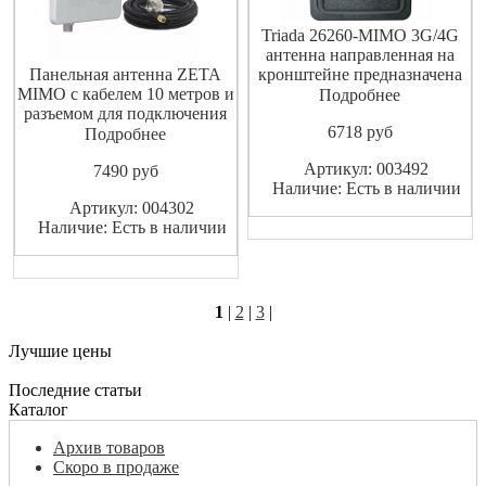
Triada 26260-MIMO 3G/4G
антенна направленная на
Панельная антенна ZETA
кронштейне предназначена
MIMO с кабелем 10 метров и
для работы в диапазонах 3G
Подробнее
разъемом для подключения
2100 МГц, 4GLTE-2600МГц
6718
pуб
SMA-male предназначена для
в составе систем MIMO.
Подробнее
использования в комплекте
Особенности: Направленная
Артикул: 003492
7490
pуб
оборудования беспроводных
Две ортогональных
Наличие: Есть в наличии
систем передачи данных
поляризации Высокое
Артикул: 004302
стандартов: сотовая связь
усиление Низкий уровень
Наличие: Есть в наличии
(GSM1800) 2G (EDGE) 3G
побочный излучений
(UMTS 2100) 4G
(WIMAX,LTE)
1
|
2
|
3
|
Лучшие цены
Последние статьи
Каталог
Архив товаров
Скоро в продаже