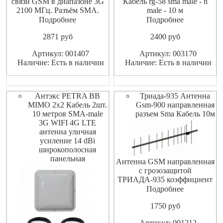
связи GSM в диапазоне 3G
Кабель rg-58 sma male - n
2100 МГц. Разъём SMA.
male - 10 м
Направленная. Высокое
Подробнее
Подробнее
усиление. Крепление к
2871
pуб
2400
pуб
мачте. Герметичное
исполнение.
Артикул: 001407
Артикул: 003170
Наличие: Есть в наличии
Наличие: Есть в наличии
Антэкс PETRA BB
Триада-935 Антенна
MIMO 2x2 Кабель 2шт.
Gsm-900 направленная
10 метров SMA-male
разъем Sma Кабель 10м
3G WIFI 4G LTE
антенна уличная
усиление 14 dBi
широкополосная
панельная
Антенна GSM направленная
с грозозащитой
ТРИАДА-935 коэффициент
усиления 12,5 ДБи разъем
Подробнее
SMA Кабель 10м Антенна
1750
pуб
предназначена для приема и
передачи радиоволн
Артикул: 001212