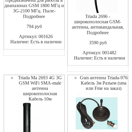
Предназначена для работы в
диапазонах GSM 1800 МГц и
3G-2100 МГц. Пыле-
брызгозащищённое
Подробнее
Triada 2696 -
исполнение. На магнитном
широкополосная GSM-
794
pуб
основании.
антенна, антивандальная,
врезная. Предназначена для
Подробнее
Артикул: 001626
работы в диапазонах GSM-
Наличие: Есть в наличии
3590
pуб
9001800 МГц, 3G-2100 МГц,
Wi-Fi-2400 МГц и WiMAX-
Артикул: 001482
2600 МГц.
Наличие: Есть в наличии
Triada Ma 2693 4G 3G
Gsm антенна Triada-976
GSM WiFi SMA-male
Кабель 3м Разъем (sma
антенна
или Fme на заказ)
широкополосная
Кабель 10м