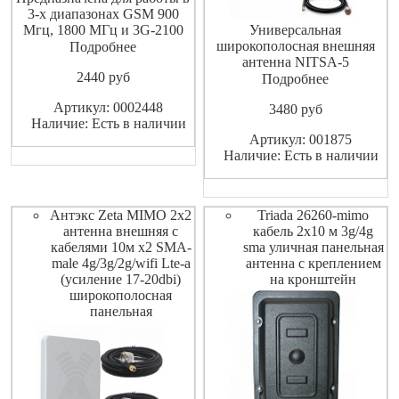
3-х диапазонах GSM 900
Мгц, 1800 МГц и 3G-2100
Универсальная
МГц. Высокое усиление 10
широкополосная внешняя
Подробнее
дБи.
антенна NITSA-5
2440
pуб
предназначена для
Подробнее
использования в комплекте c
Артикул: 0002448
3480
pуб
сотовыми телефонами,
Наличие: Есть в наличии
модемами или репитерами.
Артикул: 001875
LTE800/GSM900/GSM1800/
Наличие: Есть в наличии
3G/WIFI/LTE2600. Усиление
9-14 dBi. Кабель RG-58 sma
male - N male - 10 м.
Антэкс Zeta MIMO 2x2
Triada 26260-mimo
антенна внешняя с
кабель 2х10 м 3g/4g
кабелями 10м х2 SMA-
sma уличная панельная
male 4g/3g/2g/wifi Lte-a
антенна с креплением
(усиление 17-20dbi)
на кронштейн
широкополосная
панельная