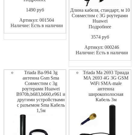
стандартах - GSM 900 МГц (с
1490
pуб
усилением 5 дБ), GSM 1800
Длина кабеля, стандарт, м 10
МГц и 3G (с усилением 6 дБ)
Совместим с 3G роутерами
Артикул: 001504
Длина кабеля: 1.5 м
Huawei
Наличие: Есть в наличии
B970b,B683,B660,E961 и
Подробнее
другими устройствами с
3574
pуб
разъемом SMA
Артикул: 000246
Наличие: Есть в наличии
Triada Ba-994 3g
Triada Ma 2693 Триада
антенна Gsm Sma
МА 2693 4G 3G GSM
Совместим с 3g
WiFi SMA-male
роутерами Huawei
антенна
B970b,b683,b660,e961 и
широкополосная
другими устройствами
Кабель 3м
с разъемом Sma Кабель
1,5м