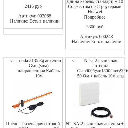
Длина кабеля, стандарт, м 10
2416
pуб
Совместим с 3G роутерами
Huawei
Артикул: 003068
B970b,B683,B660,E961 и
Подробнее
Наличие: Есть в наличии
другими устройствами с
3300
pуб
разъемом SMA
Артикул: 000248
Наличие: Есть в наличии
Triada 2135 3g антенна
Nitsa-2 выносная
Gsm (sma)
антенна
направленная Кабель
Gsm900/gsm1800/umts900
10м
50 Ом + кабель 10м sma
Предназначена для сотовой
NITSA-2 выносная антенна +