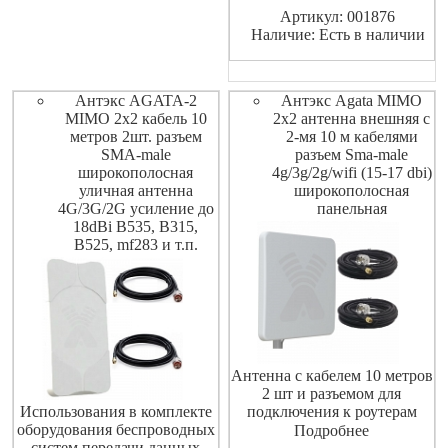
2xN-female. Рекомендуется к
Артикул: 001876
применению на расстояниях
Наличие: Есть в наличии
до 10 км от БС. Два кабеля
RG-58 sma ma
Антэкс AGATA-2
Антэкс Agata MIMO
MIMO 2x2 кабель 10
2x2 антенна внешняя с
метров 2шт. разъем
2-мя 10 м кабелями
SMA-male
разъем Sma-male
широкополосная
4g/3g/2g/wifi (15-17 dbi)
уличная антенна
широкополосная
4G/3G/2G усиление до
панельная
18dBi B535, B315,
B525, mf283 и т.п.
Антенна с кабелем 10 метров
2 шт и разъемом для
Использования в комплекте
подключения к роутерам
оборудования беспроводных
модемам разъем SMA-male
Подробнее
систем передачи данных