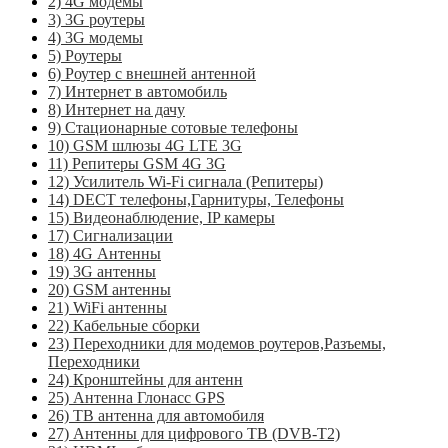
2) 4G модемы
3) 3G роутеры
4) 3G модемы
5) Роутеры
6) Роутер с внешней антенной
7) Интернет в автомобиль
8) Интернет на дачу
9) Стационарные сотовые телефоны
10) GSM шлюзы 4G LTE 3G
11) Репитеры GSM 4G 3G
12) Усилитель Wi-Fi сигнала (Репитеры)
14) DECT телефоны,Гарнитуры, Телефоны
15) Видеонаблюдение, IP камеры
17) Сигнализации
18) 4G Антенны
19) 3G антенны
20) GSM антенны
21) WiFi антенны
22) Кабельные сборки
23) Переходники для модемов роутеров,Разъемы,
Переходники
24) Кронштейны для антенн
25) Антенна Глонасс GPS
26) ТВ антенна для автомобиля
27) Антенны для цифрового ТВ (DVB-T2)