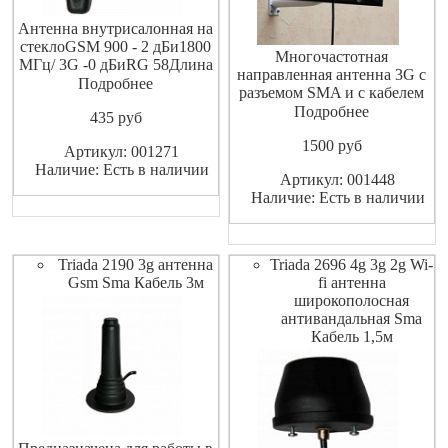
Антенна внутрисалонная на
стеклоGSM 900 - 2 дБи1800
Многочастотная
МГц/ 3G -0 дБиRG 58Длина
направленная антенна 3G с
кабеля 1,5 мРазъём SMA
Подробнее
разъемом SMA и с кабелем
на 8 метров .
Подробнее
435
pуб
1500
pуб
Артикул: 001271
Наличие: Есть в наличии
Артикул: 001448
Наличие: Есть в наличии
Triada 2190 3g антенна
Triada 2696 4g 3g 2g Wi-
Gsm Sma Кабель 3м
fi антенна
широкополосная
антивандальная Sma
Кабель 1,5м