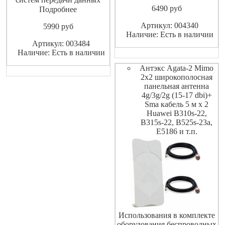
6490
pуб
стандартов: 2G(EDGE, GPRS
Подробнее
на частотах GSM1800) 3G
Артикул: 004340
5990
pуб
(UMTS 2100) 4G
Наличие: Есть в наличии
(WIMAX,LTE1800, LTE2600)
Артикул: 003484
WI-FI (IEEE 802.11b, g, n) и в
Наличие: Есть в наличии
других системах диапазона
1700-2700 МГц
Антэкс Agata-2 Mimo
2x2 широкополосная
панельная антенна
4g/3g/2g (15-17 dbi)+
Sma кабель 5 м х 2
Huawei B310s-22,
B315s-22, B525s-23a,
E5186 и т.п.
Использования в комплекте
оборудования беспроводных