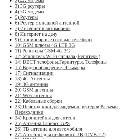
2) 4G модемы
3) 3G роутеры
4) 3G модемы
5) Роутеры
6) Роутер с внешней антенной
7) Интернет в автомобиль
8) Интернет на дачу
9) Стационарные сотовые телефоны
10) GSM шлюзы 4G LTE 3G
11) Репитеры GSM 4G 3G
12) Усилитель Wi-Fi сигнала (Репитеры)
14) DECT телефоны,Гарнитуры, Телефоны
15) Видеонаблюдение, IP камеры
17) Сигнализации
18) 4G Антенны
19) 3G антенны
20) GSM антенны
21) WiFi антенны
22) Кабельные сборки
23) Переходники для модемов роутеров,Разъемы,
Переходники
24) Кронштейны для антенн
25) Антенна Глонасс GPS
26) ТВ антенна для автомобиля
27) Антенны для цифрового ТВ (DVB-T2)