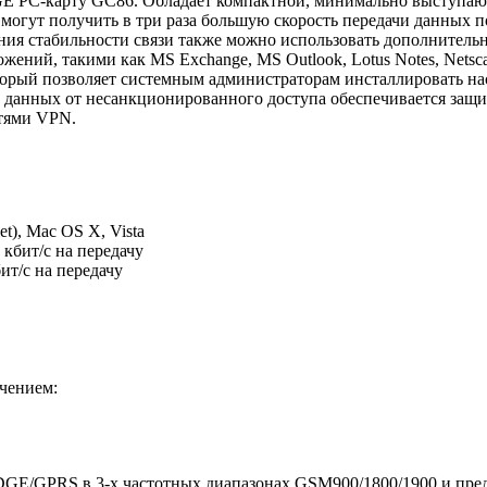
GE РС-карту GC86. Обладает компактной, минимально выступа
могут получить в три раза большую скорость передачи данных
шения стабильности связи также можно использовать дополнител
ний, такими как MS Exchange, MS Outlook, Lotus Notes, Netscap
торый позволяет системным администраторам инсталлировать н
 данных от несанкционированного доступа обеспечивается защи
тями VPN.
t), Mac OS X, Vista
7 кбит/с на передачу
бит/с на передачу
чением:
GE/GPRS в 3-х частотных диапазонах GSM900/1800/1900 и пред