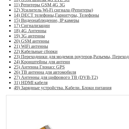
11) Репитеры GSM 4G 3G
12) Усилитель Wi-Fi сигнала (Репитеры)
14) DECT телефоны,Гарнитуры, Телефоны
15) Видеонаблюдение, IP камеры
17) Сигнализации
18) 4G Антенны
19) 3G антенны
20) GSM антенны
21) WiFi антенны
22) Кабельные сборки
23) Переходники для модемов роутеров,Разъемы, Перехо
24) Кронштейны для антенн
25) Антенна Глонасс GPS
26) ТВ антенна для автомобиля
27) Антенны для цифрового ТВ (DVB-T2)
31) HDMI кабеля
49) Зарядные устройства. Кабели. Блоки питания