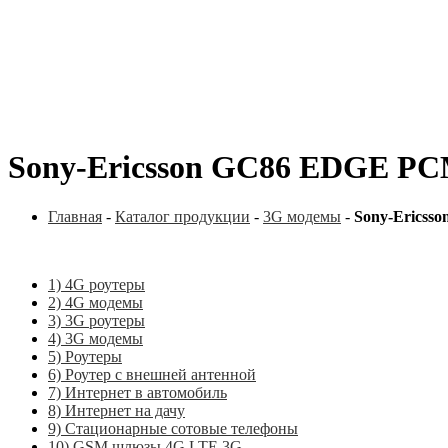
Sony-Ericsson GC86 EDGE P
Главная
-
Каталог продукции
-
3G модемы
-
Sony-Erics
1) 4G роутеры
2) 4G модемы
3) 3G роутеры
4) 3G модемы
5) Роутеры
6) Роутер с внешней антенной
7) Интернет в автомобиль
8) Интернет на дачу
9) Стационарные сотовые телефоны
10) GSM шлюзы 4G LTE 3G