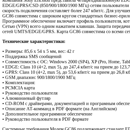
Компания Sony Ericsson представила четырехдиапазонную ED
EDGE/GPRS/CSD (850/900/1800/1900 МГц) сетям пользователи 
скорость подключения составляет более 247 кбит/с. Для улуч
GC86 совместима с широким кругом стандартных бизнес-приложе
Программное обеспечение включает профиль пользователя, ко
Сетью (VPN) всего одним нажатием клавиши. Защита передачи
сетей UMTS/EDGE/GPRS. Карта GC86 совместима со всеми се
Технические характеристики:
• Размеры: 85,6 x 54 x 5 мм, вес: 42 г
• Поддержка SMS сообщений
• Совместимость с ОС: Windows 2000 (SP4), XP (Pro, Home, Table
• EDGE: Class 10 (4+2, max 5), до 247,4 кбит/с на прием до 123,
• GPRS: Class 10 (4+2, max 5), до 53,6 кбит/с на прием до 26,8 к
• GSM диапазон: 900/1800/1900 МГц
• Комплектация:
• PCMCIA карта
• Руководство пользователя
• Алюминиевый футляр
• CD-ROM с драйверами, документацией и програмным обеспе
• Описание АТ-комманд в PDF формате (на Английском)
• Дополнительное программное обеспечение
• Руководство пользователя в PDF формате
Системные требования Модем GC86 поддерживает стандарт ED