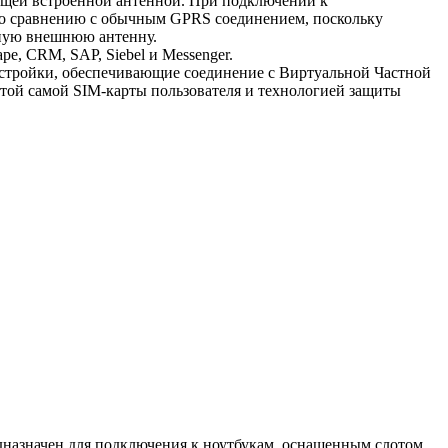
ющей встроенной антенной. При подключении к
 по сравнению с обычным GPRS соединением, поскольку
ьную внешнюю антенну.
e, CRM, SAP, Siebel и Messenger.
астройки, обеспечивающие соединение с Виртуальной Частной
той самой SIM-карты пользователя и технологией защиты
назначен для подключения к ноутбукам, оснащенным слотом