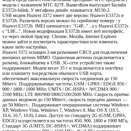
модель с названием МТС 827F. ВымелКом выпускает Билайн
E3372s-hilink. У мегафона девайс называется М150-2.
USB модем Huawei 3372 имеет две версии: Huawei E3372s и
E3372h. Различить версии можно по серийному номеру : у
Huawei E3372h IMEI начинается с "G4P..." , а у Huawei E3372s
с "L8F...". Новая модификация E3372h имеет веб интерфейс,
т.е через любой браузер Chrome, Mozilla, Internet Explorer
можно зайти и посмотреть характеристики или изменить
какие либо настройки.
Huawei 3372 оснащен 2-мя разъемами CRC9 для подключения
внешних антенн MIMO. Одиночная антенна подключается к
разъему, ближайшему к USB. 3G-сети устройство также
поддерживает. Модем весит 35 г и подключается к ноутбуку
или планшету посредством обычного USB порта,
обеспечивает максимальную скорость соединения до 150
Мбит/с. Поддерживаемые частоты: GSM / GPRS / EDGE 850 /
900 / 1800 / 1900 MHz; UMTS / DC-HSPA+ /WCDMA 900 /
2100 MHz; LTE 800/900/1800/2100/2600 MHz. Скорость приёма
данных модемом до 150 Мбит/с, скорость передачи данных —
до 50 Мбит/с. Поддерживает операционные системы Windows
XP, Windows Vista, Windows 7, Windows 8, Mac OS X (10.5,
10.6, 10.7, 10.8), Linux. Доступ по стандарту 2G (GSM, GPRS,
EDGE) осуществляется на частотах 850, 900, 1800 и 1900 МГц.
Стандарт 3G (UMTS, DC-HSPA+, WCDMA) поддерживает