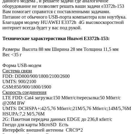
данного модема , и решаете задачи где аналогичное
оборудование не позволяет решать ваши задачи e3372h-153
Вам помогает справится с поставленными задачами.
Питание от обычного USB-порта компьютера или ноутбука.
Благодаря модему HUAWEI E3372h 4G высокоскоростной
интернет всегда будет у вас под рукой.
Технические характеристики Huawei E3372h-153:
Размеры Высота 88 мм Ширина 28 мм Толщина 11,5 мм
Вес <35 г
Форма USB-модем
Система связи
FDD: DD800/900/1800/2100/2600
UMTS: 900/2100
GSM:850/900/1800/1900
Скорость соединения
LTE FDD: Cat4 загрузка:150 Мбит/c/пересылка:50 Мбит/c
@20M BW
UMTS: DCHSPA+:42/5,76 Мбит/c;21M/5,76 Мбит/c;14M/5,76M
HSUPA:7,2 M/5,76M
2G: Пакетная передача данных EDGE до 236,8 кбит/с
Гнездо для карты MicroSD Есть
Интерфейс внешней антенны CRC9*2