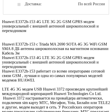
Доставка:
По всей России
Huawei E3372h-153 4G LTE 3G 2G GSM GPRS модем
универсальный с внешней антенной широкополосной и
переходником
Huawei E3372h-153 с Triada MA 2690 SOTA 4G 3G WiFi GSM
SMA 8 ДБ антенна широкополосная на магнитном основании
Кабель 3м
Huawei E3372h-153 4G LTE 3G 2G GSM GPRS модем
универсальный с внешней антенной широкополосной и
переходником
Huawei E3372h-153 работает со всеми операторами сотовой
связи GSM , лучшая и одна из самых популярных моделей
модемов HUAWEI.
LTE 4G 3G модем USB Huawei 3372 произведен крупнейшей
международной корпорацией Huawei Technologies Co Ltd.
Huawei 3372 настраивается на провайдера автоматически,
подключив sim карту МТС, Мегафон, Yota, Билайн или TELE2
и другие, модем выходит в сеть. У Российских операторов
модем представлен собственными брендами. МТС предлагает