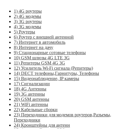
1) 4G роутеры
2) 4G модемы
3) 3G роутеры
4) 3G модемы
5) Роутеры
6) Роутер с внешней антенной
7) Интернет в автомобиль
8) Интернет на дачу
9) Стационарные сотовые телефоны
10) GSM шлюзы 4G LTE 3G
11) Репитеры GSM 4G 3G
12) Усилитель Wi-Fi сигнала (Репитеры)
14) DECT телефоны,Гарнитуры, Телефоны
15) Видеонаблюдение, IP камеры
17) Сигнализации
18) 4G Антенны
19) 3G антенны
20) GSM антенны
21) WiFi антенны
22) Кабельные сборки
23) Переходники для модемов роутеров,Разъемы,
Переходники
24) Кронштейны для антенн