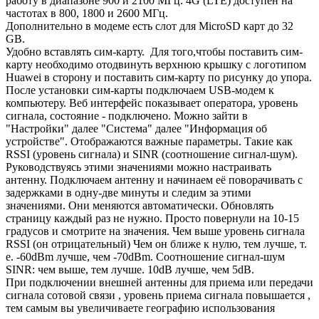
работу в диапазоне 900 и 2100 МГц. 4G (LTE) доступен на
частотах в 800, 1800 и 2600 МГц.
Дополнительно в модеме есть слот для MicroSD карт до 32
GB.
Удобно вставлять сим-карту. Для того,чтобы поставить сим-
карту необходимо отодвинуть верхнюю крышку с логотипом
Huawei в сторону и поставить сим-карту по рисунку до упора.
После установки сим-карты подключаем USB-модем к
компьютеру. Веб интерфейс показывает оператора, уровень
сигнала, состояние - подключено. Можно зайти в
"Настройки" далее "Система" далее "Информация об
устройстве". Отображаются важные параметры. Такие как
RSSI (уровень сигнала) и SINR (соотношение сигнал-шум).
Руководствуясь этими значениями можно настраивать
антенну. Подключаем антенну и начинаем её поворачивать с
задержками в одну-две минуты и следим за этими
значениями. Они меняются автоматически. Обновлять
страницу каждый раз не нужно. Просто повернули на 10-15
градусов и смотрите на значения. Чем выше уровень сигнала
RSSI (он отрицательный) Чем он ближе к нулю, тем лучше, т.
е. -60dBm лучше, чем -70dBm. Соотношение сигнал-шум
SINR: чем выше, тем лучше. 10dB лучше, чем 5dB.
При подключении внешней антенны для приема или передачи
сигнала сотовой связи , уровень приема сигнала повышается ,
тем самым вы увеличиваете географию использования