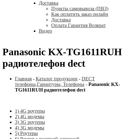
Доставка
Пункты самовывоза (ПВЗ)
Как оплатить заказ онлайн
Доставка
Оплата Гарантия Возврат
Видео
Panasonic KX-TG1611RUH
радиотелефон dect
Главная
-
Каталог продукции
-
DECT
телефоны,Гарнитуры, Телефоны
-
Panasonic KX-
TG1611RUH радиотелефон dect
1) 4G роутеры
2) 4G модемы
3) 3G роутеры
4) 3G модемы
5) Роутеры
6) Роутер с внешней антенной