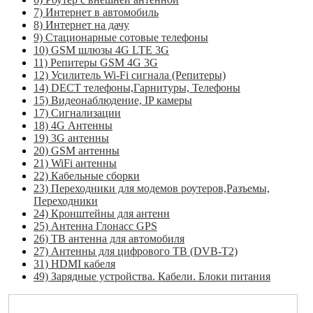
7) Интернет в автомобиль
8) Интернет на дачу
9) Стационарные сотовые телефоны
10) GSM шлюзы 4G LTE 3G
11) Репитеры GSM 4G 3G
12) Усилитель Wi-Fi сигнала (Репитеры)
14) DECT телефоны,Гарнитуры, Телефоны
15) Видеонаблюдение, IP камеры
17) Сигнализации
18) 4G Антенны
19) 3G антенны
20) GSM антенны
21) WiFi антенны
22) Кабельные сборки
23) Переходники для модемов роутеров,Разъемы,
Переходники
24) Кронштейны для антенн
25) Антенна Глонасс GPS
26) ТВ антенна для автомобиля
27) Антенны для цифрового ТВ (DVB-T2)
31) HDMI кабеля
49) Зарядные устройства. Кабели. Блоки питания