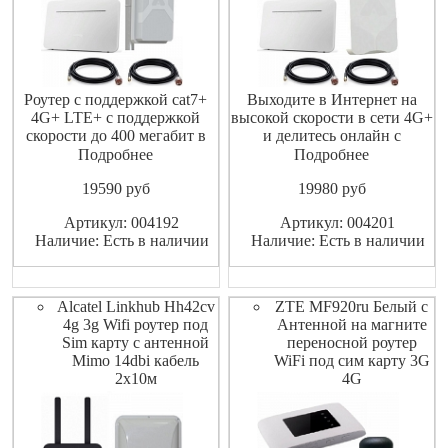
Роутер с поддержкой cat7+
Выходите в Интернет на
4G+ LTE+ с поддержкой
высокой скорости в сети 4G+
скорости до 400 мегабит в
и делитесь онлайн с
секунду , подключения до 64
легкостью для всех
Подробнее
Подробнее
устройств по сети WiFi , для
домашних устройств.
19590
pуб
19980
pуб
улучшения приема сигнала
SoyeaLink B535 позаботьтесь
сотовой связи в комплекте
о том, чтобы у вас всегда
Артикул: 004192
Артикул: 004201
идет внешняя MIMO
была самая быстрая сеть.
Наличие: Есть в наличии
Наличие: Есть в наличии
антенны с 2-мя 10
Новейшие веб-технологии
метровыми кабелями .
(AC-WLAN-беспроводная
Выходите в Инт
локальная сеть и моб
Alcatel Linkhub Hh42cv
ZTE MF920ru Белый с
4g 3g Wifi роутер под
Антенной на магните
Sim карту с антенной
переносной роутер
Mimo 14dbi кабель
WiFi под сим карту 3G
2х10м
4G