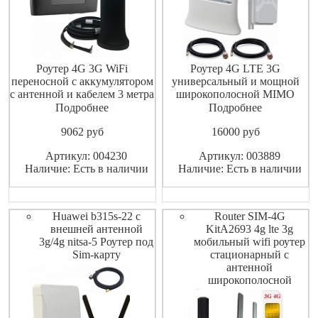
Роутер 4G 3G WiFi
Роутер 4G LTE 3G
переносной с аккумулятором
универсальный и мощной
с антенной и кабелем 3 метра
широкополосной MIMO
на магните , работающий со
антенной работает со всеми
Подробнее
Подробнее
всеми операторами сотовой
операторами сети GSM
9062
pуб
16000
pуб
связи сети GSM , с
ТЕЛЕ2 МТС Ростелеком
возможностью подключения
Мегафон Билайн Yota и т. п.
Артикул: 004230
Артикул: 003889
до 32 устройств по Wi-Fi и в
ShopCarry R283NM комплект
Наличие: Есть в наличии
Наличие: Есть в наличии
случаи необходимость для
устанавливается сим карта
усиления приема сигнала ест
оператора сотовой связи ,
подключается внешня
Huawei b315s-22 с
Router SIM-4G
внешней антенной
KitA2693 4g lte 3g
3g/4g nitsa-5 Роутер под
мобильный wifi роутер
Sim-карту
стационарный с
антенной
широкополосной