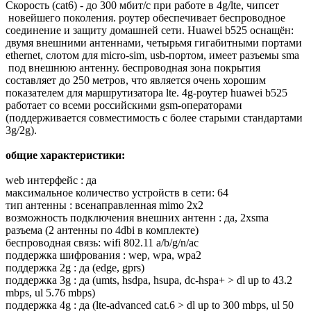
Скорость (cat6) - до 300 мбит/с при работе в 4g/lte, чипсет
новейшего поколения. роутер обеспечивает беспроводное
соединение и защиту домашней сети. Huawei b525 оснащён:
двумя внешними антеннами, четырьмя гигабитными портами
ethernet, слотом для micro-sim, usb-портом, имеет разъемы sma
под внешнюю антенну. беспроводная зона покрытия
составляет до 250 метров, что является очень хорошим
показателем для маршрутизатора lte. 4g-роутер huawei b525
работает со всеми российскими gsm-операторами
(поддерживается совместимость с более старыми стандартами
3g/2g).
общие характеристики:
web интерфейс : да
максимальное количество устройств в сети: 64
тип антенны : всенаправленная mimo 2x2
возможность подключения внешних антенн : да, 2xsma
разъема (2 антенны по 4dbi в комплекте)
беспроводная связь: wifi 802.11 a/b/g/n/ac
поддержка шифрования : wep, wpa, wpa2
поддержка 2g : да (edge, gprs)
поддержка 3g : да (umts, hsdpa, hsupa, dc-hspa+ > dl up to 43.2
mbps, ul 5.76 mbps)
поддержка 4g : да (lte-advanced cat.6 > dl up to 300 mbps, ul 50