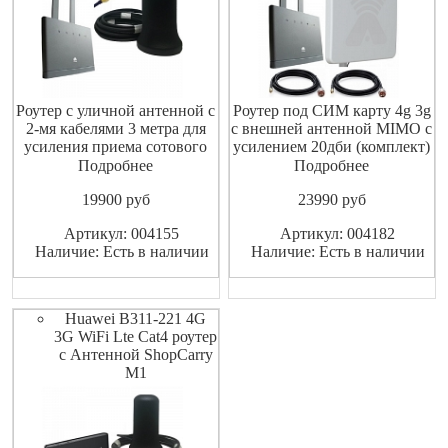
Роутер с уличной антенной с
Роутер под СИМ карту 4g 3g
2-мя кабелями 3 метра для
с внешней антенной MIMO с
усиления приема сотового
усилением 20дби (комплект)
сигнала 4G 3G роутер WiFi
4G 3G Роутер WI-FI с
Подробнее
Подробнее
Huawei B315s-22
внешней антенной MIMO
19900
pуб
23990
pуб
универсальный работает со
работает со всеми
всеми операторами сети
операторами сотовой связи
Артикул: 004155
Артикул: 004182
GSM ТЕЛЕ2 МТС Мегафон
3G 4G LTE Huawei B315s-22
Наличие: Есть в наличии
Наличие: Есть в наличии
Билайн имеет разъемы под
комплект, в комплект входит
внешнюю антенну
стационарный роутер под
поддерживает скорость
сим карту
Huawei B311-221 4G
3G WiFi Lte Cat4 роутер
с Антенной ShopCarry
M1