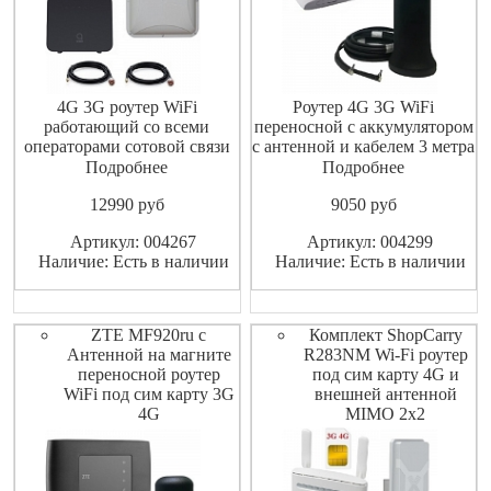
4G 3G роутер WiFi
Роутер 4G 3G WiFi
работающий со всеми
переносной с аккумулятором
операторами сотовой связи
с антенной и кабелем 3 метра
сети GSM LTE 3G 4G с
на магните , работающий со
Подробнее
Подробнее
внешней уличной антенной
всеми операторами сотовой
12990
pуб
9050
pуб
для улучшения приема
связи сети GSM , с
сигнала 3G 4G LTE GSM для
возможностью подключения
Артикул: 004267
Артикул: 004299
роутера чтоб увеличить
до 32 устройств по Wi-Fi и в
Наличие: Есть в наличии
Наличие: Есть в наличии
сигнал сотового сигнала в
случаи необходимость для
комплекте идет 2 кабеля по
усиления приема сигнала ест
10 метров. Подключи
ZTE MF920ru с
Комплект ShopCarry
Антенной на магните
R283NM Wi-Fi роутер
переносной роутер
под сим карту 4G и
WiFi под сим карту 3G
внешней антенной
4G
MIMO 2x2