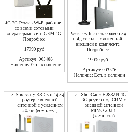
4G 3G Роутер Wi-Fi работает
со всеми сотовыми
операторами сети GSM 4G
Роутер wifi с поддержкой 3g
3G в комплект входит
и 4g сигнала с антенной
Подробнее
антенна направленная
внешней в комплекте
17990
pуб
панельная широкополосная с
Подробнее
усилением 14 Дб и кабелем
Артикул: 003486
19990
pуб
10 метров . Зона покрытия
Наличие: Есть в наличии
сети Wi-Fi 250 метров в
Артикул: 003376
идеальных условиях и
Наличие: Есть в наличии
возможностью подклю
Shopcarry R315zm 4g 3g
ShopCarry R283ZN 4G
роутер с внешней
3G роутер под СИМ с
антенной с усилением
внешней антенной
20дби (комплект)
MIMO 20dBi
(комплект)