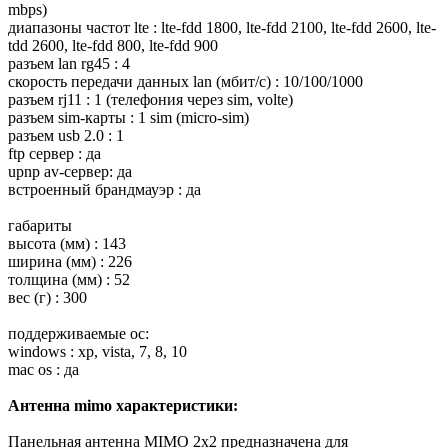
mbps)
диапазоны частот lte : lte-fdd 1800, lte-fdd 2100, lte-fdd 2600, lte-
tdd 2600, lte-fdd 800, lte-fdd 900
разъем lan rg45 : 4
скорость передачи данных lan (мбит/с) : 10/100/1000
разъем rj11 : 1 (телефония через sim, volte)
разъем sim-карты : 1 sim (micro-sim)
разъем usb 2.0 : 1
ftp сервер : да
upnp av-сервер: да
встроенный брандмауэр : да
габариты
высота (мм) : 143
ширина (мм) : 226
толщина (мм) : 52
вес (г) : 300
поддерживаемые ос:
windows : xp, vista, 7, 8, 10
mac os : да
Антенна mimo характеристики:
Панельная антенна MIMO 2x2 предназначена для