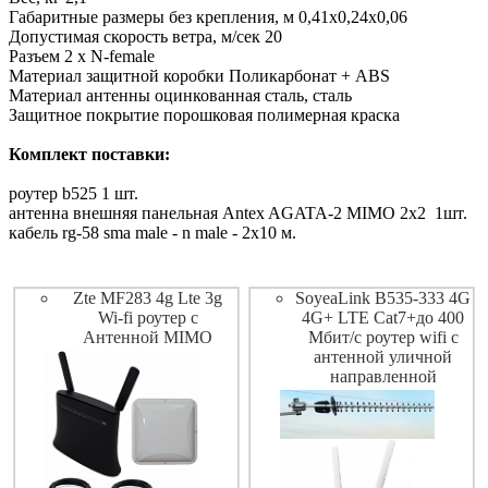
Габаритные размеры без крепления, м 0,41х0,24х0,06
Допустимая скорость ветра, м/сек 20
Разъем 2 х N-female
Материал защитной коробки Поликарбонат + ABS
Материал антенны оцинкованная сталь, сталь
Защитное покрытие порошковая полимерная краска
Комплект поставки:
роутер b525 1 шт.
антенна внешняя панельная Antex AGATA-2 MIMO 2x2 1шт.
кабель rg-58 sma male - n male - 2х10 м.
Zte MF283 4g Lte 3g
SoyeaLink B535-333 4G
Wi-fi роутер с
4G+ LTE Cat7+до 400
Антенной MIMO
Мбит/с роутер wifi с
антенной уличной
направленной