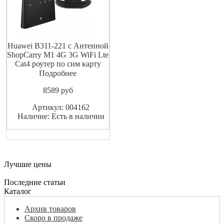
Huawei B311-221 с Антенной
ShopCarry M1 4G 3G WiFi Lte
Cat4 роутер по сим карту
Входной интерфейс
Подробнее
10/100/1000BASE-TX/4G Wi-
8589
pуб
Fi Количество диапазонов
однодиапазонный Диапазон
Артикул: 004162
2.4 ГГц есть Стандарт Wi-Fi
Наличие: Есть в наличии
802.11b есть Стандарт Wi-Fi
802.11g есть Стандарт Wi-F
Лучшие цены
Последние статьи
Каталог
Архив товаров
Скоро в продаже