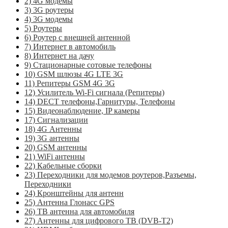
2) 4G модемы
3) 3G роутеры
4) 3G модемы
5) Роутеры
6) Роутер с внешней антенной
7) Интернет в автомобиль
8) Интернет на дачу
9) Стационарные сотовые телефоны
10) GSM шлюзы 4G LTE 3G
11) Репитеры GSM 4G 3G
12) Усилитель Wi-Fi сигнала (Репитеры)
14) DECT телефоны,Гарнитуры, Телефоны
15) Видеонаблюдение, IP камеры
17) Сигнализации
18) 4G Антенны
19) 3G антенны
20) GSM антенны
21) WiFi антенны
22) Кабельные сборки
23) Переходники для модемов роутеров,Разъемы,
Переходники
24) Кронштейны для антенн
25) Антенна Глонасс GPS
26) ТВ антенна для автомобиля
27) Антенны для цифрового ТВ (DVB-T2)