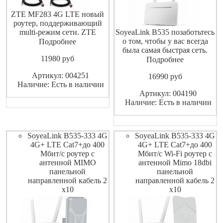
ZTE MF283 4G LTE новый
роутер, поддерживающий
multi-режим сети. ZTE
SoyeaLink B535 позаботьтесь
MF283 может поддерживать
о том, чтобы у вас всегда
Подробнее
TDD и FDD сетей
была самая быстрая сеть.
11980
pуб
одновременно. ZTE MF283
Новейшие веб-технологии
Подробнее
4G маршрутизатор, который
(AC-WLAN-беспроводная
Артикул: 004251
16990
pуб
может достичь пиковой
локальная сеть и мобильное
Наличие: Есть в наличии
скорости загрузки на
сетевое соединение CAT7+)
Артикул: 004190
скорости 150 Мбит / с и
позволяют получать доступ в
Наличие: Есть в наличии
upload на 50Mbps под FDD
интернет на максимальной
сете
скорости, как по беспро
SoyeaLink B535-333 4G
SoyeaLink B535-333 4G
4G+ LTE Cat7+до 400
4G+ LTE Cat7+до 400
Мбит/с роутер с
Мбит/с Wi-Fi роутер с
антенной MIMO
антенной Mimo 18dbi
панельной
панельной
направленной кабель 2
направленной кабель 2
х10
х10