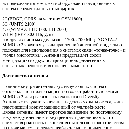
использования в комплекте оборудования беспроводных
систем передачи данных стандартов:
2G(EDGE, GPRS на частотах GSM1800)
3G (UMTS 2100)
4G (WIMAX,LTE1800, LTE2600)
WI-FI (IEEE 802.11b, g, n)
и в других системах диапазона 1700-2700 МГц. AGATA-2
MIMO 2x2 является узконаправленной антенной и идеально
подходят для использования в системах связи «точка-точка» и
"точка-многоточка". Антенна представляет собой
конструкцию из двух поляризационно разнесенных
синфазных решеток и выполнена компактно.
Достоинства антенны
Наличие внутри антенны двух излучающих систем с
ортогональной поляризацией позволяет работать в режиме
MIMO 2x2 или реализовать технологию Diversity.
Активные излучателя антенны надежно укрыты от осадков в
пластиковый корпус защишенный от ультрафиолета.
Входы антенны имеют короткое замыкание по постоянному
току между внешним и внутренним проводниками, что
снижает вероятность накопления статического электричества
на входе модема и делает необязательным применение