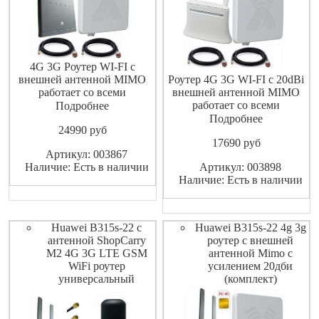
4G 3G Роутер WI-FI с
внешней антенной MIMO
Роутер 4G 3G WI-FI с 20dBi
работает со всеми
внешней антенной MIMO
операторами сотовой связи
работает со всеми
Подробнее
GSM ShopCarry R315ZM
операторами сотовой связи
Подробнее
24990
pуб
комплект, в комплект входит
GSM ShopCarry R283ZM
17690
pуб
стационарный роутер под
комплект, в комплект входит
Артикул: 003867
сим карту 4G 3G с
стационарный роутер под
Наличие: Есть в наличии
Артикул: 003898
максимальной при работе в
сим карту 4G 3G с
Наличие: Есть в наличии
стандарте LTE скоростью 150
максимальной при работе в
мбит/с , возможностью
стандарте LTE скоростью 100
мбит/с , возможн
Huawei B315s-22 с
Huawei B315s-22 4g 3g
антенной ShopCarry
роутер с внешней
M2 4G 3G LTE GSM
антенной Mimo с
WiFi роутер
усилением 20дби
универсальный
(комплект)