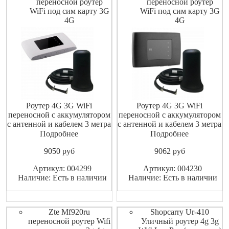
переносной роутер
переносной роутер
WiFi под сим карту 3G
WiFi под сим карту 3G
4G
4G
Роутер 4G 3G WiFi
Роутер 4G 3G WiFi
переносной с аккумулятором
переносной с аккумулятором
с антенной и кабелем 3 метра
с антенной и кабелем 3 метра
на магните , работающий со
на магните , работающий со
Подробнее
Подробнее
всеми операторами сотовой
всеми операторами сотовой
9050
pуб
9062
pуб
связи сети GSM , с
связи сети GSM , с
возможностью подключения
возможностью подключения
Артикул: 004299
Артикул: 004230
до 32 устройств по Wi-Fi и в
до 32 устройств по Wi-Fi и в
Наличие: Есть в наличии
Наличие: Есть в наличии
случаи необходимость для
случаи необходимость для
усиления приема сигнала ест
усиления приема сигнала ест
Zte Mf920ru
Shopcarry Ur-410
переносной роутер Wifi
Уличный роутер 4g 3g