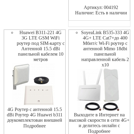
сотовой связи в комплекте
Артикул: 004192
идет внешняя MIMO
Наличие: Есть в наличии
антенны с 2-мя 10
метровыми кабелями .
Выходите в Инт
Huawei B311-221 4G
SoyeaLink B535-333 4G
3G LTE GSM WiFi
4G+ LTE Cat7+до 400
роутер под SIM-карту с
Мбит/с Wi-Fi роутер с
Антенной 15.5 dBi
антенной Mimo 18dbi
панельной кабелем 10
панельной
метров
направленной кабель 2
х10
4G Роутер с антенной 15.5
dBi Роутер 4G Huawei b311
Выходите в Интернет на
доукомплектован внешней
высокой скорости в сети 4G+
уличной антенной
и делитесь онлайн с
Подробнее
широкополосной с кабелем
легкостью для всех
Подробнее