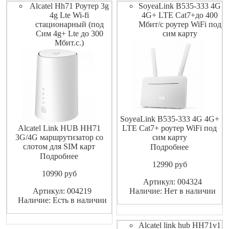
скорость до 150
Alcatel Hh71 Роутер 3g
SoyeaLink B535-333 4G
4g Lte Wi-fi
4G+ LTE Cat7+до 400
стационарный (под
Мбит/с роутер WiFi под
Сим 4g+ Lte до 300
сим карту
Мбит.с.)
SoyeaLink B535-333 4G 4G+
Alcatel Link HUB HH71
LTE Cat7+ роутер WiFi под
3G/4G маршрутизатор со
сим карту
слотом для SIM карт
Подробнее
подходят GSM операторы
Подробнее
12990
pуб
сотовой связи такие как
10990
pуб
МТС Мегафон Билайн
Артикул: 004324
YOTA Теле2 Ростелеком и
Артикул: 004219
Наличие: Нет в наличии
т.п., также может работать и
Наличие: Есть в наличии
с проводным соединением,
Роутер Alcatel Link HUB
HH71 отлично подходит
Alcatel link hub HH71v1