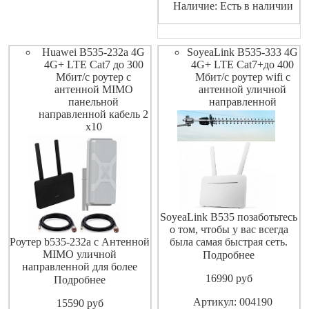
Наличие: Есть в наличии
скорости загрузки на
скорости 150 Мбит / с и
upload на 50Mbps под FDD
сете
Huawei B535-232a 4G
SoyeaLink B535-333 4G
4G+ LTE Cat7 до 300
4G+ LTE Cat7+до 400
Мбит/с роутер с
Мбит/с роутер wifi с
антенной MIMO
антенной уличной
панельной
направленной
направленной кабель 2
х10
SoyeaLink B535 позаботьтесь
о том, чтобы у вас всегда
Роутер b535-232a с Антенной
была самая быстрая сеть.
MIMO уличной
Новейшие веб-технологии
Подробнее
направленной для более
(AC-WLAN-беспроводная
16990
pуб
уверенного приема сигнала
локальная сеть и мобильное
Подробнее
сотовой связи сети 4G 3G.
сетевое соединение CAT7+)
Артикул: 004190
15590
pуб
Роутер с поддержкой cat7
позволяют получать доступ в