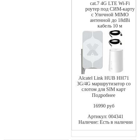
cat.7 4G LTE Wi-Fi
роутер под СИМ-карту
с Уличной MIMO
антенной до 18dBi
кабель 10 м
Alcatel Link HUB HH71
3G/4G маршрутизатор со
слотом для SIM карт
подходят GSM операторы
Подробнее
сотовой связи такие как
16990
pуб
МТС Мегафон Билайн
YOTA Теле2 Ростелеком и
Артикул: 004341
т.п.(тарифные планы без
Наличие: Есть в наличии
ограничений для работы в
модемах роутерах), также
может работать и с проводн