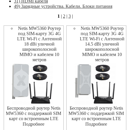
31) HDMI кабеля
49) Зарядные устройства. Кабели. Блоки питания
1
|
2
|
3
|
Netis MW5360 Роутер
Netis MW5360 Роутер
под SIM-карту 3G 4G
под SIM-карту 3G 4G
LTE Wi-Fi с Антенной
LTE Wi-Fi с Антенной
18 dBi уличной
14.5 dBi уличной
широкополосной
широкополосной
MIMO и кабелем 10
MIMO и кабелем 10
метров
метров
Беспроводной роутер Netis
Беспроводной роутер Netis
MW5360 с поддержкой SIM
MW5360 с поддержкой SIM
карт со встроенным LTE
карт со встроенным LTE
3G/4G модемом cat 4
3G/4G модемом cat 4
Подробнее
Подробнее
позволяет подключиться к
позволяет подключиться к