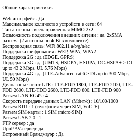
Общие характеристики:
Web интерфейс : Да
Максимальное количество устройств в сети: 64
Тип антенны : всенаправленная MIMO 2x2
Возможность подключения внешних антенн : да, 2xSMA
разъема (2 антенны по 4dBi в комплекте)
Беспроводная связь: WiFi 802.11 a/b/g/n/ac
Поддержка шифрования : WEP, WPA, WPA2
Поддержка 2G : да (EDGE, GPRS)
Поддержка 3G : да (UMTS, HSDPA, HSUPA, DC-HSPA+ > DL
up to 43.2 Mbps, UL 5.76 Mbps)
Поддержка 4G : да (LTE-Advanced cat.6 > DL up to 300 Mbps,
UL 50 Mbps)
Диапазоны частот LTE : LTE-FDD 1800, LTE-FDD 2100, LTE-
FDD 2600, LTE-TDD 2600, LTE-FDD 800, LTE-FDD 900
Разъем LAN RG45 : 4
Скорость передачи данных LAN (Мбит/с) : 10/100/1000
Разъем RJ11 : 1 (телефония через SIM, VoLTE)
Разъем SIM-карты : 1 SIM (micro-SIM)
Разъем USB 2.0 : 1
FTP сервер : да
UpnP AV-сервер: да
Встроенный Брандмауэр : Да