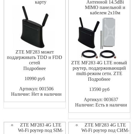
карту
Антенной 14.5dBi
MIMO панельной и
кабелем 2х10м
ZTE MF283 может
поддерживать TDD и FDD
сетей
ZTE MF283 4G LTE новый
одновременно.Скорость
роутер, поддерживающий
Подробнее
передачи данных LTE FDD
multi-режим сети. ZTE
10990
pуб
DL/UL150M/50Mbps,LTE
MF283 может поддерживать
Подробнее
TDD DL/UL 68М/17Mbps.Wi-
TDD и FDD сетей
Артикул: 001506
13590
pуб
Fi на скорости до 300 Мбит/
одновременно. ZTE MF283
Наличие: Нет в наличии
с.Поддержка до 32
4G маршрутизатор, который
Артикул: 003637
пользователей.
может достичь пиковой
Наличие: Есть в наличии
скорости загрузки на
скорости 150 Мбит / с и
upload на 50Mbps под FDD
сете
ZTE MF283 4G LTE
ZTE MF283 4G LTE
Wi-Fi роутер под SIM-
Wi-Fi роутер под СИМ-