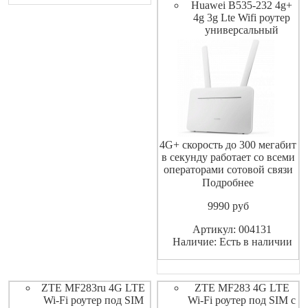
Huawei B535-232 4g+
4g 3g Lte Wifi роутер
универсальный
4G+ скорость до 300 мегабит
в секунду работает со всеми
операторами сотовой связи
сети GSM 4G LTE. Режим
Подробнее
моста и маршрутизатора 4G
9990
pуб
LTE CAT 7 максимальная
скорость сети 300 Мбит / с /
Артикул: 004131
сеть 100 Мбит / с
Наличие: Есть в наличии
(теоретическое значение.
Фактическая скорость
зависит
ZTE MF283ru 4G LTE
ZTE MF283 4G LTE
Wi-Fi роутер под SIM
Wi-Fi роутер под SIM с