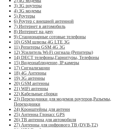
2) 4G модемы
3) 3G роутеры
4) 3G модемы
5) Роутеры
6) Роутер с внешней антенной
7) Интернет в автомобиль
8) Интернет на дачу
9) Стационарные сотовые телефоны
10) GSM шлюзы 4G LTE 3G
11) Репитеры GSM 4G 3G
12) Усилитель Wi-Fi сигнала (Репитеры)
14) DECT телефоны,Гарнитуры, Телефоны
15) Видеонаблюдение, IP камеры
17) Сигнализации
18) 4G Антенны
19) 3G антенны
20) GSM антенны
21) WiFi антенны
22) Кабельные сборки
23) Переходники для модемов роутеров,Разъемы,
Переходники
24) Кронштейны для антенн
25) Антенна Глонасс GPS
26) ТВ антенна для автомобиля
27) Антенны для цифрового ТВ (DVB-T2)