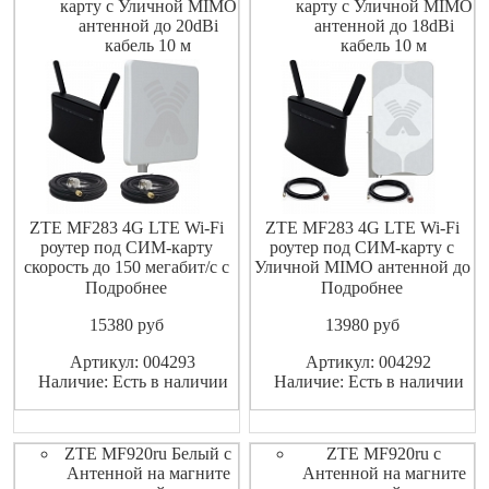
карту с Уличной MIMO
карту с Уличной MIMO
антенной до 20dBi
антенной до 18dBi
кабель 10 м
кабель 10 м
ZTE MF283 4G LTE Wi-Fi
ZTE MF283 4G LTE Wi-Fi
роутер под СИМ-карту
роутер под СИМ-карту с
скорость до 150 мегабит/с с
Уличной MIMO антенной до
Уличной MIMO антенной до
18dBi кабель 10 метров для
Подробнее
Подробнее
20dBi кабель 10 метров для
усиления сотового сигнала
15380
pуб
13980
pуб
усиления сотового сигнала
принимаемого роутером 4G
принимаемого роутером 4G
3G LTE, работает со всеми
Артикул: 004293
Артикул: 004292
3G LTE, работает со всеми
операторами сотовой связи
Наличие: Есть в наличии
Наличие: Есть в наличии
операторами сотовой связи
сети GSM LTE 4G 3G,
сети GSM LTE 4G 3G,
поддерживает подключение
поддерж
до 32 ус
ZTE MF920ru Белый с
ZTE MF920ru с
Антенной на магните
Антенной на магните