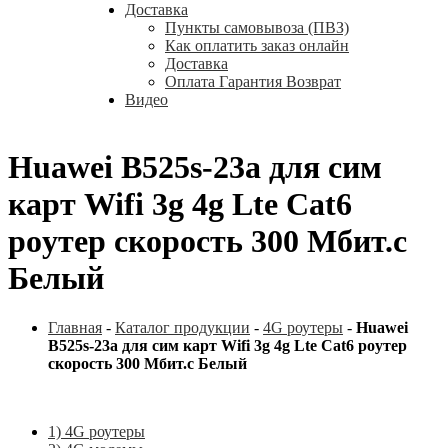
Доставка
Пункты самовывоза (ПВЗ)
Как оплатить заказ онлайн
Доставка
Оплата Гарантия Возврат
Видео
Huawei B525s-23a для сим
карт Wifi 3g 4g Lte Cat6
poутеp скорость 300 Мбит.с
Белый
Главная
-
Каталог продукции
-
4G роутеры
-
Huawei
B525s-23a для сим карт Wifi 3g 4g Lte Cat6 poутеp
скорость 300 Мбит.с Белый
1) 4G роутеры