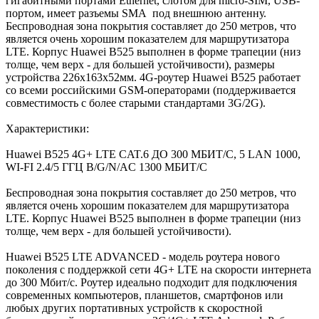
гигабитными портами Ethernet, слотом для micro-SIM, USB-
портом, имеет разъемы SMA под внешнюю антенну.
Беспроводная зона покрытия составляет до 250 метров, что
является очень хорошим показателем для маршрутизатора
LTE. Корпус Huawei B525 выполнен в форме трапеции (низ
толще, чем верх - для большей устойчивости), размеры
устройства 226x163x52мм. 4G-роутер Huawei B525 работает
со всеми российскими GSM-операторами (поддерживается
совместимость с более старыми стандартами 3G/2G).
Характеристики:
Huawei B525 4G+ LTE CAT.6 ДО 300 МБИТ/С, 5 LAN 1000,
WI-FI 2.4/5 ГГЦ B/G/N/AC 1300 МБИТ/С
Беспроводная зона покрытия составляет до 250 метров, что
является очень хорошим показателем для маршрутизатора
LTE. Корпус Huawei B525 выполнен в форме трапеции (низ
толще, чем верх - для большей устойчивости).
Huawei B525 LTE ADVANCED - модель роутера нового
поколения с поддержкой сети 4G+ LTE на скорости интернета
до 300 Мбит/с. Роутер идеально подходит для подключения
современных компьютеров, планшетов, смартфонов или
любых других портативных устройств к скоростной