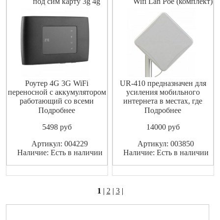
под сим карту 3g 4g
Wifi Lan Poe (комплект)
Роутер 4G 3G WiFi
UR-410 предназначен для
переносной с аккумулятором
усиления мобильного
работающий со всеми
интернета в местах, где
операторами сотовой связи
обычный проводной
Подробнее
Подробнее
сети GSM , с возможностью
интернет недоступен. В
5498
pуб
14000
pуб
подключения до 32
данном приборе роутер и
устройств по Wi-Fi и в
антенна образуют единое
Артикул: 004229
Артикул: 003850
случаи необходимость для
устройство, которое
Наличие: Есть в наличии
Наличие: Есть в наличии
усиления приема сигнала
поддерживает сети 4G/3G/2G
есть возможность
и обеспечивает скорость
подключение внешней
интернет соединения до - 1
Антенны
1
|
2
|
3
|