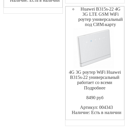
Наличие: Есть в наличии
сигнал сотового сигнала в
зонах не уверенного пр
комплекте идет 2 кабеля по
Huawei B315s-22 4G
10 метров. Подключи
3G LTE GSM WiFi
роутер универсальный
под СИМ-карту
4G 3G роутер WiFi Huawei
B315s-22 универсальный
работает со всеми
операторами сети GSM
Подробнее
ТЕЛЕ2 МТС Мегафон
8490
pуб
Билайн Yota и другие с
тарифами не имеющие
Артикул: 004343
ограничений по работе с
Наличие: Есть в наличии
модемами роутерами, имеет
разъемы под внешнюю
антенну поддерживает