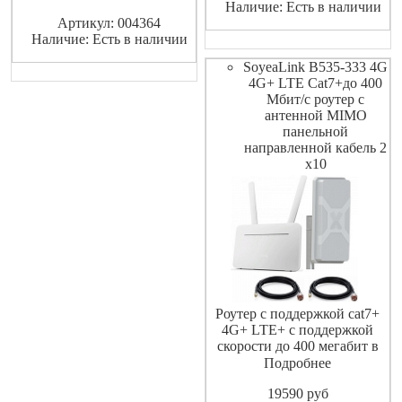
Наличие: Есть в наличии
4G+ LTE+ с поддержкой
интернет на максимальной
Артикул: 004364
скорости до 300 мегабит в
скорости, как по беспро
Наличие: Есть в наличии
секунду , возможность
подключения до 64
SoyeaLink B535-333 4G
устройств по сети WiFi , д
4G+ LTE Cat7+до 400
Мбит/с роутер с
антенной MIMO
панельной
направленной кабель 2
х10
Роутер с поддержкой cat7+
4G+ LTE+ с поддержкой
скорости до 400 мегабит в
секунду , подключения до 64
Подробнее
устройств по сети WiFi , для
19590
pуб
улучшения приема сигнала