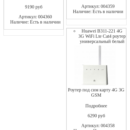
сети GSM 3G 4G с
Артикул: 004359
9190
pуб
тарифными планами у
Наличие: Есть в наличии
которых нет ограничения по
Артикул: 004360
работе с модемами
Наличие: Есть в наличии
роутерами . Входной
интерфейс
Huawei B311-221 4G
10/100/1000BASE-TX/4G Wi-
3G WiFi Lte Cat4 роутер
Fi Количество диапаз
универсальный белый
Роутер под сим карту 4G 3G
GSM
Подробнее
6290
pуб
Артикул: 004358