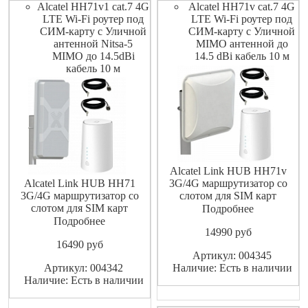
Alcatel HH71v1 cat.7 4G
Alcatel HH71v cat.7 4G
LTE Wi-Fi роутер под
LTE Wi-Fi роутер под
СИМ-карту с Уличной
СИМ-карту с Уличной
антенной Nitsa-5
MIMO антенной до
MIMO до 14.5dBi
14.5 dBi кабель 10 м
кабель 10 м
Alcatel Link HUB HH71v
Alcatel Link HUB HH71
3G/4G маршрутизатор со
3G/4G маршрутизатор со
слотом для SIM карт
слотом для SIM карт
подходят GSM операторы
Подробнее
подходят GSM операторы
сотовой связи такие как
Подробнее
14990
pуб
сотовой связи такие как
МТС Мегафон Билайн
16490
pуб
МТС Мегафон Билайн
YOTA Теле2 Ростелеком и
Артикул: 004345
YOTA Теле2 Ростелеком и
т.п.(тарифные планы без
Артикул: 004342
Наличие: Есть в наличии
т.п.(тарифные планы без
ограничений для работы в
Наличие: Есть в наличии
ограничений для работы в
модемах роутерах), также
модемах роутерах), также
может работать и с провод
может работать и с проводн