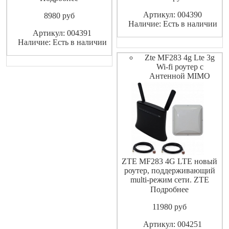
позволяет подключиться к
Ethernet кабелю от
Артикул: 004390
8980
pуб
сети интернет не только по
провайдра, но по LTE 3G/4G.
Наличие: Есть в наличии
Ethernet кабелю от
Роутер оснащен двумя
Артикул: 004391
провайдера, но по сети GSM
антеннами 5 дБи для Wi-Fi и
Наличие: Есть в наличии
LTE 3G/4G. Роутер оснащен
двумя съемными
двумя антеннами 5 дБи для
Zte MF283 4g Lte 3g
Wi-Fi и двум
Wi-fi роутер с
Антенной MIMO
ZTE MF283 4G LTE новый
роутер, поддерживающий
multi-режим сети. ZTE
MF283 может поддерживать
Подробнее
TDD и FDD сетей
11980
pуб
одновременно. ZTE MF283
4G маршрутизатор, который
Артикул: 004251
может достичь пиковой