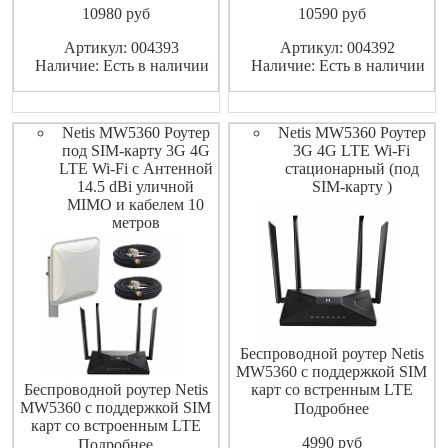
10980
pуб
10590
pуб
сети интернет не только по
сети интернет не только по
Ethernet кабелю от
Ethernet кабелю от
Артикул: 004393
Артикул: 004392
провайдера, но по сети GSM
провайдера, но по сети GSM
Наличие: Есть в наличии
Наличие: Есть в наличии
LTE 3G/4G. Роутер оснащен
LTE 3G/4G. Роутер оснащен
двумя антеннами 5 дБи для
двумя антеннами 5 дБи для
Wi-Fi и двум
Wi-Fi и двум
Netis MW5360 Роутер
Netis MW5360 Роутер
под SIM-карту 3G 4G
3G 4G LTE Wi-Fi
LTE Wi-Fi с Антенной
стационарный (под
14.5 dBi уличной
SIM-карту )
MIMO и кабелем 10
метров
Беспроводной роутер Netis
MW5360 с поддержкой SIM
Беспроводной роутер Netis
карт со встренным LTE
MW5360 с поддержкой SIM
3G/4G модемом cat 4
Подробнее
карт со встроенным LTE
позволяет подключиться к
4990
pуб
3G/4G модемом cat 4
сети интерент не только по
Подробнее