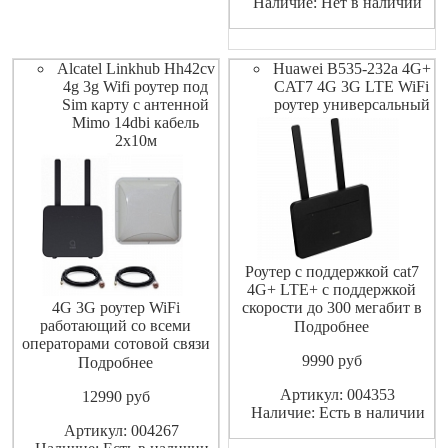
Наличие: Нет в наличии
Alcatel Linkhub Hh42cv
Huawei B535-232a 4G+
4g 3g Wifi роутер под
CAT7 4G 3G LTE WiFi
Sim карту с антенной
роутер универсальный
Mimo 14dbi кабель
2х10м
Роутер с поддержкой cat7
4G+ LTE+ с поддержкой
4G 3G роутер WiFi
скорости до 300 мегабит в
работающий со всеми
секунду , возможность
Подробнее
операторами сотовой связи
подключения до 64
9990
pуб
сети GSM LTE 3G 4G с
устройств по сети WiFi , для
Подробнее
внешней уличной антенной
улучшения приема сигнала
Артикул: 004353
12990
pуб
для улучшения приема
сотовой связи есть
Наличие: Есть в наличии
сигнала 3G 4G LTE GSM для
возможность подключения
Артикул: 004267
роутера чтоб увеличить
внешней MIMO антенны в