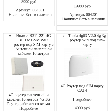
8990
pуб
10 метров для улучшения
домашних устройств.
19980
pуб
качества приема сигнала с
SoyeaLink B535 позаботьтесь
Артикул: 004361
коэффициентом усиления до
о том, чтобы у вас всегда
Наличие: Есть в наличии
Артикул: 004201
15.5 dBi. 4G 3G Роутер
была самая быстрая сеть.
Наличие: Есть в наличии
работает со всеми
Новейшие веб-технологии
операторами сотовой
(AC-WLAN-беспроводная
локальная сеть и моб
Huawei B311-221 4G
Tenda 4g03 V2.0 4g 3g
3G Lte GSM WiFi
роутер Wifi под сим-
роутер под SIM-карту с
карту
Антенной панельной
кабелем 10 метров
4G Роутер под SIM карту
CAT4
4G роутер с антенной и
кабелем 10 метров 4G 3G
Подробнее
Роутер работает со всеми
4990
pуб
операторами сотовой связи
Подробнее