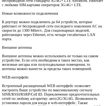
беспроводной сети стандарта 3G/4G+ LTE Advanced. Работает
с любыми SIM-картами операторов 3G/4G+ LTE.
Новые возможности подключения
К роутеру можно подключить до 64 устройств, которые
работают от беспроводной сети последнего поколения AC на
скорости до 1300 Мбит/с. Для стационарных моделей,
работающих через Ethernet, есть четыре гигабитных LAN
порта.
Внешние антенны
Внешние антенны можно использовать не только на самом
устройстве. Если сеть необходима в таких местах, как
железные ангары или полуподвальные помещения, то
антенны можно вынести за пределы таких помещений.
WEB-интерфейс
Встроенный расширенный WEB интерфейс позволяет
настроить Ваше устройство по максимальному сигналу
SINR/RSSI/RSRP/Cell ID. Переключение предпочтительных
сетей по любому алгоритму: авто/2G/3G/4G. Возможность
установки пароля для входа в web-интерфейс. Также