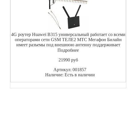
4G роутер Huawei B315 универсальный работает со всеми
операторами сети GSM ТЕЛЕ2 МТС Мегафон Билайн
имеет разъемы под внешнюю антенну поддерживает
скорость до 150 Мбит / с при работе в 4G/LTE.
Подробнее
Поставляется в комплекте с внешней антенной
21990
pуб
широкополосной нап
Артикул: 001857
Наличие: Есть в наличии