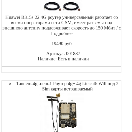
Huawei B315s-22 4G роутер универсальный работает со
всеми операторами сети GSM, имеет разъемы под
внешнюю антенну поддерживает скорость до 150 Мбит / с
при работе в 4G/LTE. Так же B315s-22 поддерживает и
Подробнее
частоты предыдущего поколения 3G 2G GPRS.Панельная
19490
pуб
Артикул: 001887
Наличие: Есть в наличии
Tandem-4gt-oem-1 Роутер 4g+ 4g Lte cat6 Wifi под 2
Sim карты встраиваемый