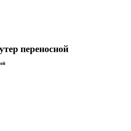
утер переносной
ной