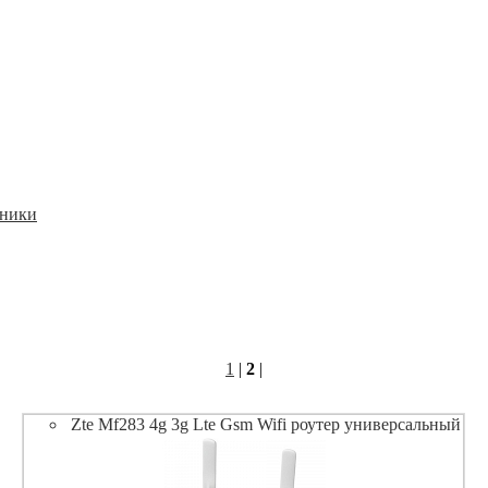
дники
1
|
2
|
Zte Mf283 4g 3g Lte Gsm Wifi роутер универсальный