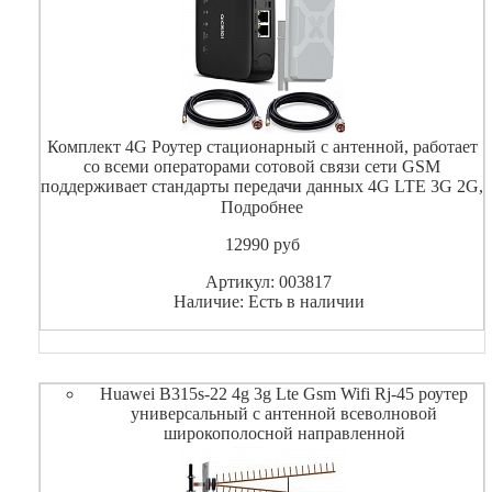
Комплект 4G Роутер стационарный с антенной, работает
со всеми операторами сотовой связи сети GSM
поддерживает стандарты передачи данных 4G LTE 3G 2G,
максимальная скорость в режиме работы LTE 150 Мбит/с .
Подробнее
Поддерживает до 32 подключений по Wi-Fi и 2-а со
12990
pуб
Артикул: 003817
Наличие: Есть в наличии
Huawei B315s-22 4g 3g Lte Gsm Wifi Rj-45 роутер
универсальный с антенной всеволновой
широкополосной направленной