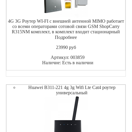
4G 3G Роутер WI-FI с внешней антенной MIMO работает
со всеми операторами сотовой связи GSM ShopCarry
R315NM комплект, в комплект входит стационарный
роутер под сим карту 4G 3G с максимальной при работе в
Подробнее
стандарте LTE скоростью 150 мбит/с , возможностью
23990
pуб
Артикул: 003859
Наличие: Есть в наличии
Huawei B311-221 4g 3g Wifi Lte Cat4 роутер
универсальный