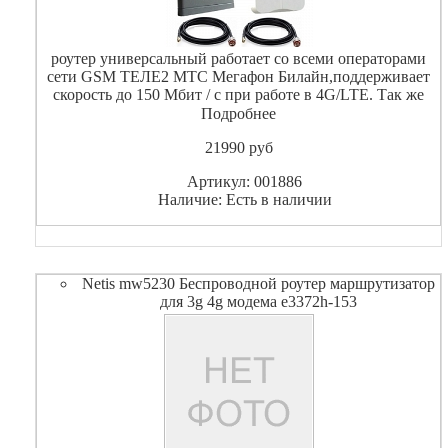
роутер универсальный работает со всеми операторами
сети GSM ТЕЛЕ2 МТС Мегафон Билайн,поддерживает
скорость до 150 Мбит / с при работе в 4G/LTE. Так же
B315s-22 поддерживает и частоты предыдущего
Подробнее
поколения 3G 2G GPRS в комплекте с антенной 4G 3G
21990
pуб
панельной
Артикул: 001886
Наличие: Есть в наличии
Netis mw5230 Беспроводной роутер маршрутизатор
для 3g 4g модема e3372h-153