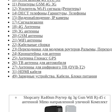
11) Репитеры GSM 4G 3G
12) Усилитель Wi-Fi сигнала (Репитеры)
14) DECT телефоны,Гарнитуры, Телефоны
15) Видеонаблюдение, IP камеры
17) Сигнализации
18) 4G Антенны
19) 3G антенны
20) GSM антенны
21) WiFi антенны
22) Кабельные сборки
23) Переходники для модемов роутеров,Разъемы, Перехо
24) Кронштейны для антенн
25) Антенна Глонасс GPS
26) ТВ антенна для автомобиля
27) Антенны для цифрового ТВ (DVB-T2)
31) HDMI кабеля
49) Зарядные устройства. Кабели. Блоки питания
Shopcarry Ra40nm Роутер 4g 3g Gsm Wifi Rj-45 с
антенной Mimo направленной уличной Комплект