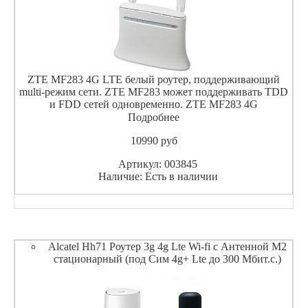
ZTE MF283 4G LTE белый роутер, поддерживающий
multi-режим сети. ZTE MF283 может поддерживать TDD
и FDD сетей одновременно. ZTE MF283 4G
маршрутизатор, который может достичь пиковой скорости
Подробнее
загрузки на скорости 100 Мбит / с и upload на 50Mbps под
10990
pуб
FDD сете
Артикул: 003845
Наличие: Есть в наличии
Alcatel Hh71 Роутер 3g 4g Lte Wi-fi с Антенной M2
стационарный (под Сим 4g+ Lte до 300 Мбит.с.)