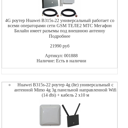
4G роутер Huawei B315s-22 универсальный работает со
всеми операторами сети GSM ТЕЛЕ2 МТС Мегафон
Билайн имеет разъемы под внешнюю антенну
поддерживает скорость до 150 Мбит / с при работе в
Подробнее
4G/LTE. Так же B315s-22 поддерживает и частоты
21990
pуб
предыдущего поколен
Артикул: 001888
Наличие: Есть в наличии
Huawei B315s-22 роутер 4g (lte) универсальный с
антенной Mimo 4g 3g панельной направленной Wifi
(14 dbi) + кабель 2 х10 м