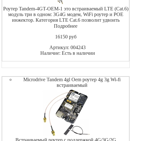
Роутер Tandem-4GT-OEM-1 это встраиваемый LTE (Cat.6)
модуль три в одном: 3G4G модем, WiFi роутер и POE
инжектор. Категория LTE Cat.6 позволит удвоить
скоростные и качественные показатели вашего интернет
Подробнее
соединения, это достигается за счет агрегации частот
16150
pуб
Артикул: 004243
Наличие: Есть в наличии
Microdrive Tandem 4gl Oem роутер 4g 3g Wi-fi
встраиваемый
Встраиваемый роутер с поддержкой 4G/3G/2G