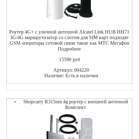
Роутер 4G+ с уличной антенной Alcatel Link HUB HH71
3G/4G маршрутизатор со слотом для SIM карт подходят
GSM операторы сотовой связи такие как МТС Мегафон
Билайн YOTA Теле2 Ростелеком и т.п., также может
Подробнее
работать и с проводным соединением, Роутер Alcatel L
15590
pуб
Артикул: 004220
Наличие: Есть в наличии
Shopcarry R315nm 4g роутер с внешней антенной
Комплект