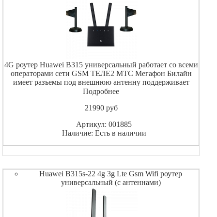
4G роутер Huawei B315 универсальный работает со всеми
операторами сети GSM ТЕЛЕ2 МТС Мегафон Билайн
имеет разъемы под внешнюю антенну поддерживает
скорость до 150 Мбит / с при работе в 4G/LTE. В
Подробнее
комплекте 2 антенны с 3-х метровым кабелем 4G 3G.
21990
pуб
Артикул: 001885
Наличие: Есть в наличии
Huawei B315s-22 4g 3g Lte Gsm Wifi роутер
универсальный (с антеннами)