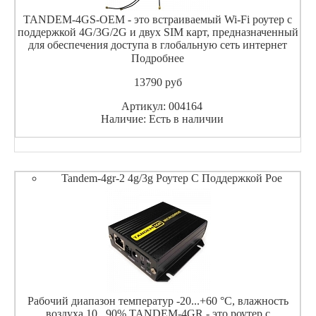
TANDEM-4GS-OEM - это встраиваемый Wi-Fi роутер с
поддержкой 4G/3G/2G и двух SIM карт, предназначенный
для обеспечения доступа в глобальную сеть интернет
через мобильные сети. Устройство выполнено в виде
Подробнее
печатной платы, на которой установлен 4G модуль посл
13790
pуб
Артикул: 004164
Наличие: Есть в наличии
Tandem-4gr-2 4g/3g Роутер С Поддержкой Poe
Рабочий диапазон температур -20...+60 °С, влажность
воздуха 10...90% TANDEM-4GR - это роутер с