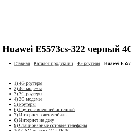
Huawei E5573cs-322 черный 4
Главная
-
Каталог продукции
-
4G роутеры
-
Huawei E557
1) 4G роутеры
2) 4G модемы
3) 3G роутеры
4) 3G модемы
5) Роутеры
6) Роутер с внешней антенной
7) Интернет в автомобиль
8) Интернет на дачу
9) Стационарные сотовые телефоны
10) GSM шлюзы 4G LTE 3G