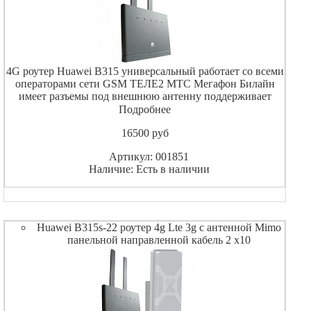
4G роутер Huawei B315 универсальный работает со всеми
операторами сети GSM ТЕЛЕ2 МТС Мегафон Билайн
имеет разъемы под внешнюю антенну поддерживает
скорость до 150 Мбит / с при работе в 4G/LTE.
Подробнее
16500
pуб
Артикул: 001851
Наличие: Есть в наличии
Huawei B315s-22 роутер 4g Lte 3g с антенной Mimo
панельной направленной кабель 2 х10