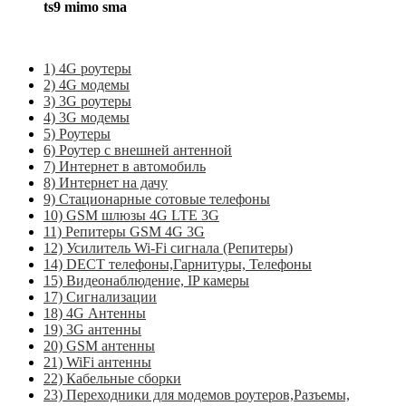
ts9 mimo sma
1) 4G роутеры
2) 4G модемы
3) 3G роутеры
4) 3G модемы
5) Роутеры
6) Роутер с внешней антенной
7) Интернет в автомобиль
8) Интернет на дачу
9) Стационарные сотовые телефоны
10) GSM шлюзы 4G LTE 3G
11) Репитеры GSM 4G 3G
12) Усилитель Wi-Fi сигнала (Репитеры)
14) DECT телефоны,Гарнитуры, Телефоны
15) Видеонаблюдение, IP камеры
17) Сигнализации
18) 4G Антенны
19) 3G антенны
20) GSM антенны
21) WiFi антенны
22) Кабельные сборки
23) Переходники для модемов роутеров,Разъемы,