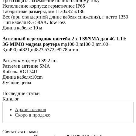
Грозозащита: заземление по постоянному току
Исполнение корпуса: герметичное IP65
Габаритные размеры, мм 1130х355х136
Вес (при стандартной длине кабеля снижения), г нетто 1350
Тип кабеля RG 58A/U low loss
Длина кабеля: 10 м
Антенный переходник пигтейл 2 x TS9/SMA для 4G LTE
3G MIMO модема роутера
mp100-3,m100-3,mr100-
3,mf90,mf821,mf823,5372,e8278 и т.п.
Разъем к модему TS9 2 шт.
Разъем к антенне SMA
Кабель: RG174U
Длина кабеля:10сm
Лучшие цены
Последние статьи
Каталог
Архив товаров
Скоро в продаже
Связаться с нами