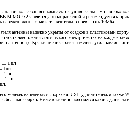
а для использования в комплекте с универсальными широкопо
 MIMO 2x2 является узконаправленой и рекомендуется к приме
ь передачи данных может значительно превышать 10Мб/с.
ателя антенны надежно укрыты от осадков в пластиковый корпу
тность накопления статического электричества на входе модем
й и антенной). Крепление позволяет изменять угол наклона ан
.......1 шт
....1шт
.....1 шт.
.....1 шт.
 шт.
го модема, кабельными сборками, USB-удлинителем, а также WI
 кабельные сборки. Ниже в таблице поясняется какие адаптеры 