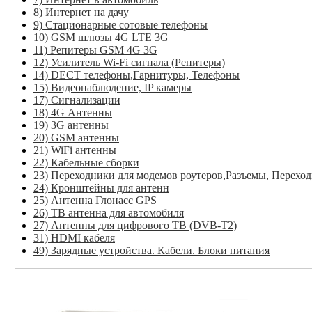
8) Интернет на дачу
9) Стационарные сотовые телефоны
10) GSM шлюзы 4G LTE 3G
11) Репитеры GSM 4G 3G
12) Усилитель Wi-Fi сигнала (Репитеры)
14) DECT телефоны,Гарнитуры, Телефоны
15) Видеонаблюдение, IP камеры
17) Сигнализации
18) 4G Антенны
19) 3G антенны
20) GSM антенны
21) WiFi антенны
22) Кабельные сборки
23) Переходники для модемов роутеров,Разъемы, Перехо
24) Кронштейны для антенн
25) Антенна Глонасс GPS
26) ТВ антенна для автомобиля
27) Антенны для цифрового ТВ (DVB-T2)
31) HDMI кабеля
49) Зарядные устройства. Кабели. Блоки питания