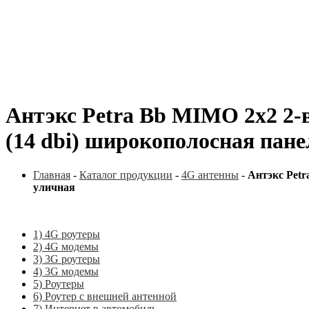
Антэкс Petra Bb MIMO 2x2 2-
(14 dbi) широкополосная пан
Главная
-
Каталог продукции
-
4G антенны
-
Антэкс Petr
уличная
1) 4G роутеры
2) 4G модемы
3) 3G роутеры
4) 3G модемы
5) Роутеры
6) Роутер с внешней антенной
7) Интернет в автомобиль