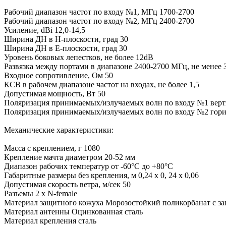
Рабочий диапазон частот по входу №1, МГц 1700-2700
Рабочий диапазон частот по входу №2, МГц 2400-2700
Усиление, dBi 12,0-14,5
Ширина ДН в Н-плоскости, град 30
Ширина ДН в Е-плоскости, град 30
Уровень боковых лепестков, не более 12dB
Развязка между портами в диапазоне 2400-2700 МГц, не менее
Входное сопротивление, Ом 50
КСВ в рабочем диапазоне частот на входах, не более 1,5
Допустимая мощность, Вт 50
Поляризация принимаемых/излучаемых волн по входу №1 верт
Поляризация принимаемых/излучаемых волн по входу №2 гори
Механические характеристики:
Масса с креплением, г 1080
Крепление мачта диаметром 20-52 мм
Диапазон рабочих температур от -60°C до +80°C
Габаритные размеры без крепления, м 0,24 х 0, 24 х 0,06
Допустимая скорость ветра, м/сек 50
Разъемы 2 х N-female
Материал защитного кожуха Морозостойкий поликорбанат с з
Материал антенны Оцинкованная сталь
Материал крепления сталь