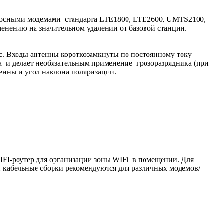
лосными модемами стандарта LTE1800, LTE2600, UMTS2100,
нению на значительном удалении от базовой станции.
с. Входы антенны короткозамкнуты по постоянному току
а и делает необязательным применение грозоразрядника (при
тенны и угол наклона поляризации.
FI-роутер для организации зоны WIFi в помещении. Для
и кабельные сборки рекомендуются для различных модемов/