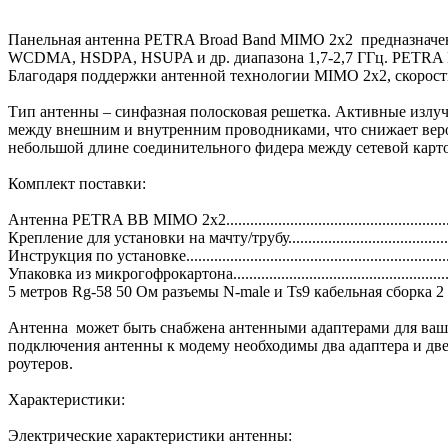
Панельная антенна PETRA Broad Band MIMO 2x2 предназначен
WCDMA, HSDPA, HSUPA и др. диапазона 1,7-2,7 ГГц. PETRA BB
Благодаря поддержки антенной технологии MIMO 2x2, скорост
Тип антенны – синфазная полосковая решетка. Активные излуч
между внешним и внутренним проводниками, что снижает вероя
небольшой длине соединительного фидера между сетевой карто
Комплект поставки:
Антенна PETRA BB MIMO 2x2.......................................................
Крепление для установки на мачту/трубу.......................................
Инструкция по установке................................................................
Упаковка из микрогофрокартона.....................................................
5 метров Rg-58 50 Ом разъемы N-male и Ts9 кабельная сборка 2
Антенна может быть снабжена антенными адаптерами для ваше
подключения антенны к модему необходимы два адаптера и две
роутеров.
Характеристики:
Электрические характеристики антенны: