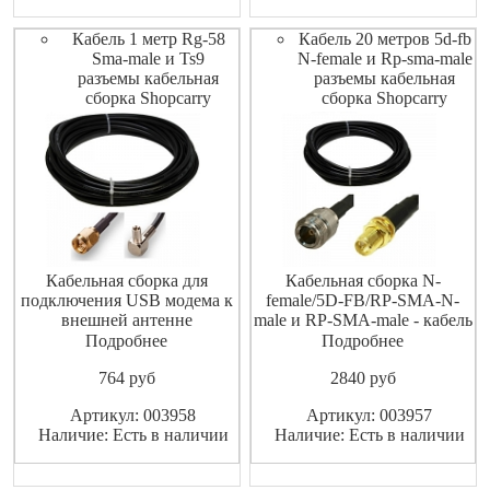
Кабель 1 метр Rg-58
Кабель 20 метров 5d-fb
Sma-male и Ts9
N-female и Rp-sma-male
разъемы кабельная
разъемы кабельная
сборка Shopcarry
сборка Shopcarry
Кабельная сборка для
Кабельная сборка N-
подключения USB модема к
female/5D-FB/RP-SMA-N-
внешней антенне
male и RP-SMA-male - кабель
5D-FB с обжатыми
Подробнее
Подробнее
разъемами N-female и RP-
764
pуб
2840
pуб
SMA-N-female и RP-SMA-
male, установленными с
Артикул: 003958
Артикул: 003957
обеих сторон и термоусадки,
Наличие: Есть в наличии
Наличие: Есть в наличии
которая защищает места
стыка кабеля и разъема от
попадания влаги. Кабель