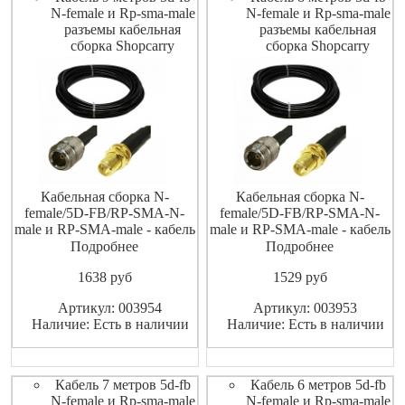
N-female и Rp-sma-male
N-female и Rp-sma-male
разъемы кабельная
разъемы кабельная
сборка Shopcarry
сборка Shopcarry
Кабельная сборка N-
Кабельная сборка N-
female/5D-FB/RP-SMA-N-
female/5D-FB/RP-SMA-N-
male и RP-SMA-male - кабель
male и RP-SMA-male - кабель
5D-FB с обжатыми
5D-FB с обжатыми
Подробнее
Подробнее
разъемами N-female и RP-
разъемами N-female и RP-
1638
pуб
1529
pуб
SMA-N-female и RP-SMA-
SMA-N-female и RP-SMA-
male, установленными с
male, установленными с
Артикул: 003954
Артикул: 003953
обеих сторон и термоусадки,
обеих сторон и термоусадки,
Наличие: Есть в наличии
Наличие: Есть в наличии
которая защищает места
которая защищает места
стыка кабеля и разъема от
стыка кабеля и разъема от
попадания влаги. Кабель
попадания влаги. Кабель
Кабель 7 метров 5d-fb
Кабель 6 метров 5d-fb
N-female и Rp-sma-male
N-female и Rp-sma-male