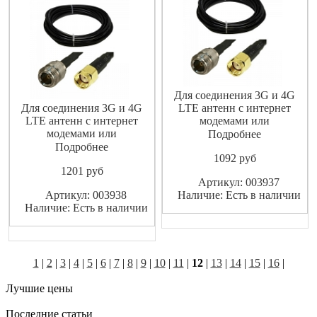
Для соединения 3G и 4G
Для соединения 3G и 4G
LTE антенн с интернет
LTE антенн с интернет
модемами или
модемами или
маршрутизаторами
Подробнее
маршрутизаторами
(роутерами).
Подробнее
1092
pуб
(роутерами).
Высококачественный
1201
pуб
Высококачественный
экранированный ВЧ-кабель
Артикул: 003937
экранированный ВЧ-кабель
не допускает значительных
Артикул: 003938
Наличие: Есть в наличии
не допускает значительных
потерь высокочастотного
Наличие: Есть в наличии
потерь высокочастотного
сигнала.
сигнала.
1
|
2
|
3
|
4
|
5
|
6
|
7
|
8
|
9
|
10
|
11
|
12
|
13
|
14
|
15
|
16
|
Лучшие цены
Последние статьи