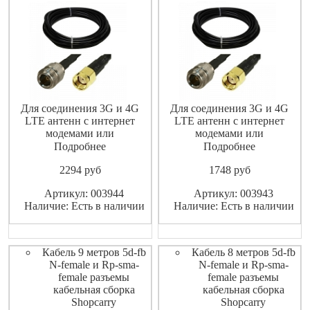
Для соединения 3G и 4G
Для соединения 3G и 4G
LTE антенн с интернет
LTE антенн с интернет
модемами или
модемами или
маршрутизаторами
маршрутизаторами
Подробнее
Подробнее
(роутерами).
(роутерами).
2294
pуб
1748
pуб
Высококачественный
Высококачественный
экранированный ВЧ-кабель
экранированный ВЧ-кабель
Артикул: 003944
Артикул: 003943
не допускает значительных
не допускает значительных
Наличие: Есть в наличии
Наличие: Есть в наличии
потерь высокочастотного
потерь высокочастотного
сигнала.
сигнала.
Кабель 9 метров 5d-fb
Кабель 8 метров 5d-fb
N-female и Rp-sma-
N-female и Rp-sma-
female разъемы
female разъемы
кабельная сборка
кабельная сборка
Shopcarry
Shopcarry