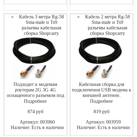
Кабель 3 метра Rg-58
Кабель 2 метра Rg-58
Sma-male и Ts9
Sma-male и Ts9
разъемы кабельная
разъемы кабельная
сборка Shopcarry
сборка Shopcarry
Подходит к модемам
Кабельная сборка для
роутерам 2G 3G 4G
подключения USB модема к
оснащенного разъемом под
внешней антенне.
антенну TS9
Подробнее
Подробнее
874
pуб
819
pуб
Артикул: 003960
Артикул: 003959
Наличие: Есть в наличии
Наличие: Есть в наличии