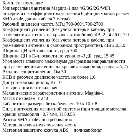
Комплект поставки:
Универсальная антенна Magnita-1 для 4G/3G/2G/WiFi
интернета с коэффициентом усиления 6 дБи (выходной разъем
SMA-male, длина кабеля 3 метра)
Рабочий диапазон частот, МГц 790-960/1700-2700
Коэффициент усиления (без учета потерь в кабеле, при
размещении антенны на крыше автомобиля), dBi 2 , 4 / 6.0, 7.0
Коэффициент усиления (без учета потерь в кабеле, при
размещении антенны в свободном пространстве), dBi 2,0,3.0
Ширина ДН в Н-плоскости, град 360
Ширина ДН в Е-плоскости по уровню -3 дБ, град 15,45
Угол места главного максимума диаграммы направленности
при размещении антенны на крыше автомобиля, градусы 5,25
Входное сопротивление, Ом 50
КСВ в рабочем диапазоне частот, не более 1,6
Допустимая мощность, Вт 10
Поляризация вертикальная
Механические характеристики антенны Magnita-1
Масса с кабелем, г 240
Габаритные размеры без кабеля, см. 10 х 10 х 8
Сила притяжения магнитной системы (при толщине металла
крыши атомобиля - 0,7 мм), Н 50,55
Разъем SMA-male / по требованию
Материал излучателя луженая жесть
Материал защитнго кожуха ABS + поликарбонат