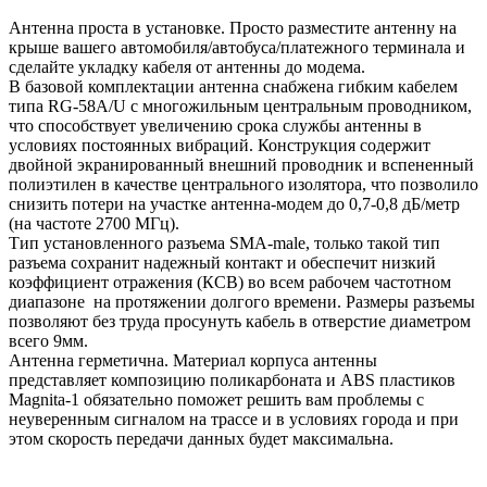
Антенна проста в установке. Просто разместите антенну на
крыше вашего автомобиля/автобуса/платежного терминала и
сделайте укладку кабеля от антенны до модема.
В базовой комплектации антенна снабжена гибким кабелем
типа RG-58A/U с многожильным центральным проводником,
что способствует увеличению срока службы антенны в
условиях постоянных вибраций. Конструкция содержит
двойной экранированный внешний проводник и вспененный
полиэтилен в качестве центрального изолятора, что позволило
снизить потери на участке антенна-модем до 0,7-0,8 дБ/метр
(на частоте 2700 МГц).
Тип установленного разъема SMA-male, только такой тип
разъема сохранит надежный контакт и обеспечит низкий
коэффициент отражения (КСВ) во всем рабочем частотном
диапазоне на протяжении долгого времени. Размеры разъемы
позволяют без труда просунуть кабель в отверстие диаметром
всего 9мм.
Антенна герметична. Материал корпуса антенны
представляет композицию поликарбоната и ABS пластиков
Magnita-1 обязательно поможет решить вам проблемы с
неуверенным сигналом на трассе и в условиях города и при
этом скорость передачи данных будет максимальна.