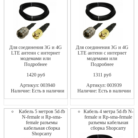
Для соединения 3G и 4G
Для соединения 3G и 4G
LTE антенн с интернет
LTE антенн с интернет
модемами или
модемами или
маршрутизаторами
маршрутизаторами
Подробнее
Подробнее
(роутерами).
(роутерами).
1420
pуб
1311
pуб
Высококачественный
Высококачественный
экранированный ВЧ-кабель
экранированный ВЧ-кабель
Артикул: 003940
Артикул: 003939
не допускает значительных
не допускает значительных
Наличие: Есть в наличии
Наличие: Есть в наличии
потерь высокочастотного
потерь высокочастотного
сигнала.
сигнала.
Кабель 5 метров 5d-fb
Кабель 4 метра 5d-fb N-
N-female и Rp-sma-
female и Rp-sma-female
female разъемы
разъемы кабельная
кабельная сборка
сборка Shopcarry
Shopcarry