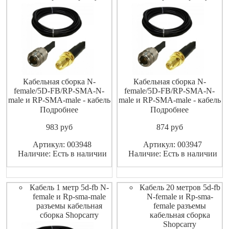
Кабельная сборка N-
Кабельная сборка N-
female/5D-FB/RP-SMA-N-
female/5D-FB/RP-SMA-N-
male и RP-SMA-male - кабель
male и RP-SMA-male - кабель
5D-FB с обжатыми
5D-FB с обжатыми
Подробнее
Подробнее
разъемами N-female и RP-
разъемами N-female и RP-
983
pуб
874
pуб
SMA-N-female и RP-SMA-
SMA-N-female и RP-SMA-
male, установленными с
male, установленными с
Артикул: 003948
Артикул: 003947
обеих сторон и термоусадки,
обеих сторон и термоусадки,
Наличие: Есть в наличии
Наличие: Есть в наличии
которая защищает места
которая защищает места
стыка кабеля и разъема от
стыка кабеля и разъема от
попадания влаги. Кабель
попадания влаги. Кабель
Кабель 1 метр 5d-fb N-
Кабель 20 метров 5d-fb
female и Rp-sma-male
N-female и Rp-sma-
разъемы кабельная
female разъемы
сборка Shopcarry
кабельная сборка
Shopcarry