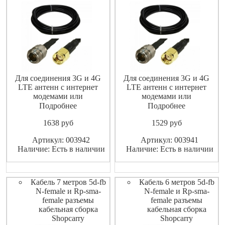
Для соединения 3G и 4G
Для соединения 3G и 4G
LTE антенн с интернет
LTE антенн с интернет
модемами или
модемами или
маршрутизаторами
маршрутизаторами
Подробнее
Подробнее
(роутерами).
(роутерами).
1638
pуб
1529
pуб
Высококачественный
Высококачественный
экранированный ВЧ-кабель
экранированный ВЧ-кабель
Артикул: 003942
Артикул: 003941
не допускает значительных
не допускает значительных
Наличие: Есть в наличии
Наличие: Есть в наличии
потерь высокочастотного
потерь высокочастотного
сигнала.
сигнала.
Кабель 7 метров 5d-fb
Кабель 6 метров 5d-fb
N-female и Rp-sma-
N-female и Rp-sma-
female разъемы
female разъемы
кабельная сборка
кабельная сборка
Shopcarry
Shopcarry