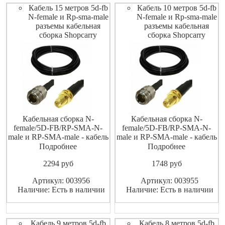
Кабель 15 метров 5d-fb
Кабель 10 метров 5d-fb
N-female и Rp-sma-male
N-female и Rp-sma-male
разъемы кабельная
разъемы кабельная
сборка Shopcarry
сборка Shopcarry
Кабельная сборка N-
Кабельная сборка N-
female/5D-FB/RP-SMA-N-
female/5D-FB/RP-SMA-N-
male и RP-SMA-male - кабель
male и RP-SMA-male - кабель
5D-FB с обжатыми
5D-FB с обжатыми
Подробнее
Подробнее
разъемами N-female и RP-
разъемами N-female и RP-
2294
pуб
1748
pуб
SMA-N-female и RP-SMA-
SMA-N-female и RP-SMA-
male, установленными с
male, установленными с
Артикул: 003956
Артикул: 003955
обеих сторон и термоусадки,
обеих сторон и термоусадки,
Наличие: Есть в наличии
Наличие: Есть в наличии
которая защищает места
которая защищает места
стыка кабеля и разъема от
стыка кабеля и разъема от
попадания влаги. Кабель
попадания влаги. Кабель
Кабель 9 метров 5d-fb
Кабель 8 метров 5d-fb