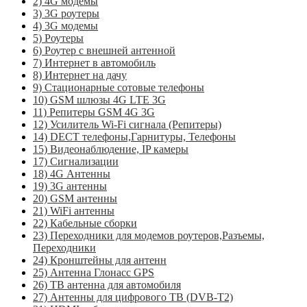
2) 4G модемы
3) 3G роутеры
4) 3G модемы
5) Роутеры
6) Роутер с внешней антенной
7) Интернет в автомобиль
8) Интернет на дачу
9) Стационарные сотовые телефоны
10) GSM шлюзы 4G LTE 3G
11) Репитеры GSM 4G 3G
12) Усилитель Wi-Fi сигнала (Репитеры)
14) DECT телефоны,Гарнитуры, Телефоны
15) Видеонаблюдение, IP камеры
17) Сигнализации
18) 4G Антенны
19) 3G антенны
20) GSM антенны
21) WiFi антенны
22) Кабельные сборки
23) Переходники для модемов роутеров,Разъемы,
Переходники
24) Кронштейны для антенн
25) Антенна Глонасс GPS
26) ТВ антенна для автомобиля
27) Антенны для цифрового ТВ (DVB-T2)