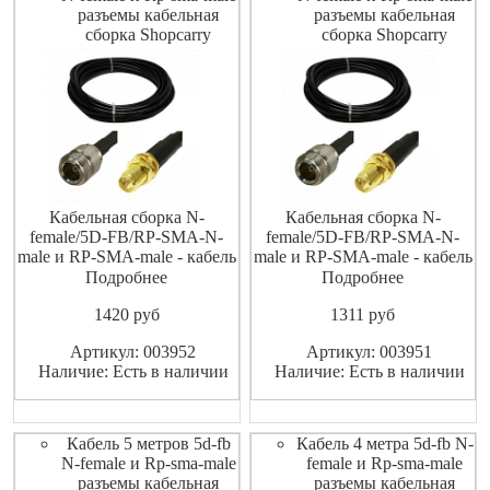
разъемы кабельная
разъемы кабельная
сборка Shopcarry
сборка Shopcarry
Кабельная сборка N-
Кабельная сборка N-
female/5D-FB/RP-SMA-N-
female/5D-FB/RP-SMA-N-
male и RP-SMA-male - кабель
male и RP-SMA-male - кабель
5D-FB с обжатыми
5D-FB с обжатыми
Подробнее
Подробнее
разъемами N-female и RP-
разъемами N-female и RP-
1420
pуб
1311
pуб
SMA-N-female и RP-SMA-
SMA-N-female и RP-SMA-
male, установленными с
male, установленными с
Артикул: 003952
Артикул: 003951
обеих сторон и термоусадки,
обеих сторон и термоусадки,
Наличие: Есть в наличии
Наличие: Есть в наличии
которая защищает места
которая защищает места
стыка кабеля и разъема от
стыка кабеля и разъема от
попадания влаги. Кабель
попадания влаги. Кабель
Кабель 5 метров 5d-fb
Кабель 4 метра 5d-fb N-
N-female и Rp-sma-male
female и Rp-sma-male
разъемы кабельная
разъемы кабельная