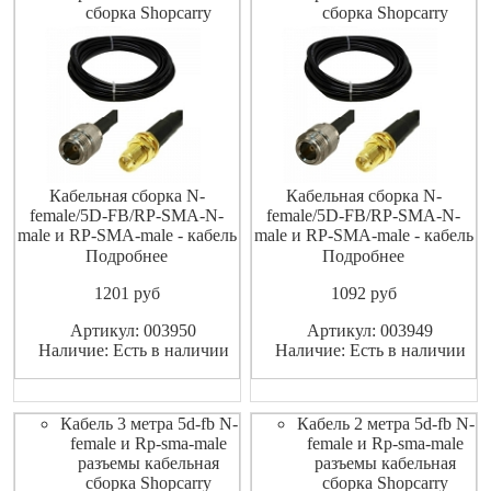
сборка Shopcarry
сборка Shopcarry
Кабельная сборка N-
Кабельная сборка N-
female/5D-FB/RP-SMA-N-
female/5D-FB/RP-SMA-N-
male и RP-SMA-male - кабель
male и RP-SMA-male - кабель
5D-FB с обжатыми
5D-FB с обжатыми
Подробнее
Подробнее
разъемами N-female и RP-
разъемами N-female и RP-
1201
pуб
1092
pуб
SMA-N-female и RP-SMA-
SMA-N-female и RP-SMA-
male, установленными с
male, установленными с
Артикул: 003950
Артикул: 003949
обеих сторон и термоусадки,
обеих сторон и термоусадки,
Наличие: Есть в наличии
Наличие: Есть в наличии
которая защищает места
которая защищает места
стыка кабеля и разъема от
стыка кабеля и разъема от
попадания влаги. Кабель
попадания влаги. Кабель
Кабель 3 метра 5d-fb N-
Кабель 2 метра 5d-fb N-
female и Rp-sma-male
female и Rp-sma-male
разъемы кабельная
разъемы кабельная
сборка Shopcarry
сборка Shopcarry