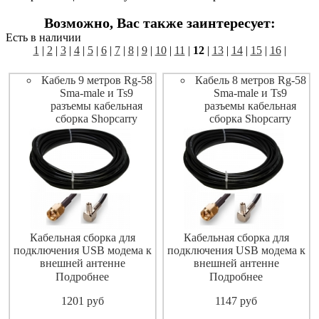
Возможно, Вас также заинтересует:
Есть в наличии
1
|
2
|
3
|
4
|
5
|
6
|
7
|
8
|
9
|
10
|
11
|
12
|
13
|
14
|
15
|
16
|
Кабель 9 метров Rg-58
Кабель 8 метров Rg-58
Sma-male и Ts9
Sma-male и Ts9
разъемы кабельная
разъемы кабельная
сборка Shopcarry
сборка Shopcarry
Кабельная сборка для
Кабельная сборка для
подключения USB модема к
подключения USB модема к
внешней антенне
внешней антенне
Подробнее
Подробнее
1201
pуб
1147
pуб