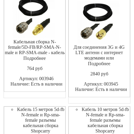
Кабельная сборка N-
female/5D-FB/RP-SMA-N-
Для соединения 3G и 4G
male и RP-SMA-male - кабель
LTE антенн с интернет
5D-FB с обжатыми
модемами или
Подробнее
разъемами N-female и RP-
маршрутизаторами
Подробнее
764
pуб
SMA-N-female и RP-SMA-
(роутерами).
2840
pуб
male, установленными с
Высококачественный
Артикул: 003946
обеих сторон и термоусадки,
экранированный ВЧ-кабель
Наличие: Есть в наличии
Артикул: 003945
которая защищает места
не допускает значительных
Наличие: Есть в наличии
стыка кабеля и разъема от
потерь высокочастотного
попадания влаги. Кабель
сигнала.
Кабель 15 метров 5d-fb
Кабель 10 метров 5d-fb
N-female и Rp-sma-
N-female и Rp-sma-
female разъемы
female разъемы
кабельная сборка
кабельная сборка
Shopcarry
Shopcarry